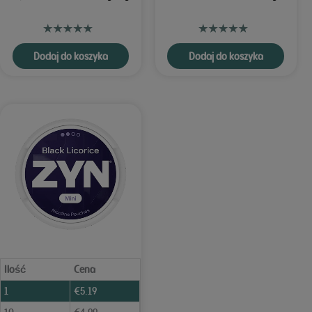
Dodaj do koszyka
Dodaj do koszyka
Ilość
Cena
1
€
5.19