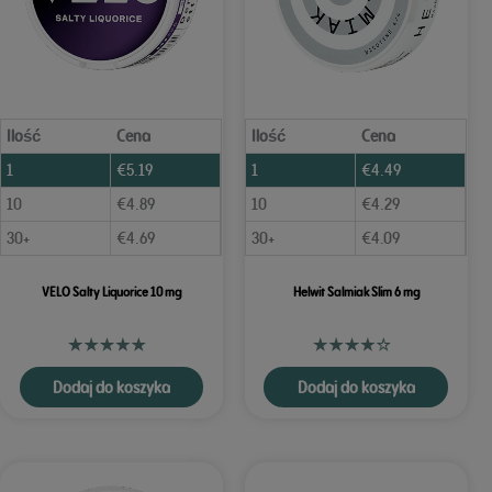
Ilość
Cena
Ilość
Cena
1
€
5.19
1
€
4.49
10
€
4.89
10
€
4.29
30+
€
4.69
30+
€
4.09
VELO Salty Liquorice 10 mg
Helwit Salmiak Slim 6 mg
Dodaj do koszyka
Dodaj do koszyka