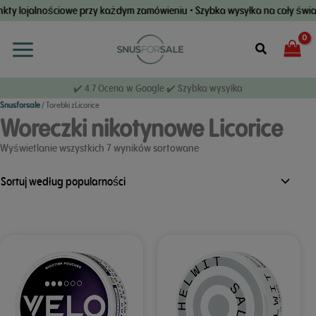
Przejdź
ty lojalnościowe przy każdym zamówieniu • Szybka wysyłka na cały świa
do
treści
Wyszukiwan
✔️ 4.7 Ocena w Google ✔️ Szybka wysyłka
Snusforsale
/
Torebki zLicorice
Woreczki nikotynowe Licorice
według
Wyświetlanie wszystkich 7 wyników sortowane
popularności