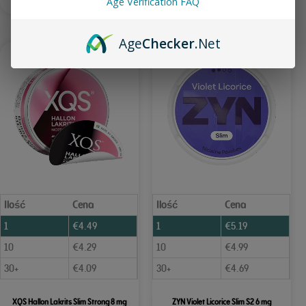
Age Verification FAQ
Age
Checker
.Net
Ilość
Cena
Ilość
Cena
1
€
4.49
1
€
5.19
10
€
4.29
10
€
4.99
30+
€
4.09
30+
€
4.69
XQS Hallon Lakrits Slim Strong 8 mg
ZYN Violet Licorice Slim S2 6 mg