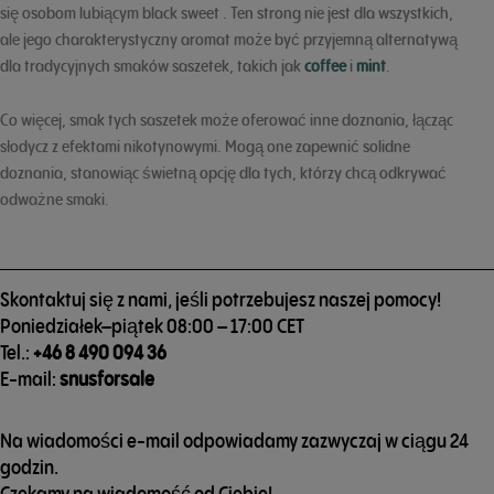
się osobom lubiącym black sweet . Ten strong nie jest dla wszystkich,
ale jego charakterystyczny aromat może być przyjemną alternatywą
dla tradycyjnych smaków saszetek, takich jak
coffee
i
mint
.
Co więcej, smak tych saszetek może oferować inne doznania, łącząc
słodycz z efektami nikotynowymi. Mogą one zapewnić solidne
doznania, stanowiąc świetną opcję dla tych, którzy chcą odkrywać
odważne smaki.
Skontaktuj się z nami, jeśli potrzebujesz naszej pomocy!
Poniedziałek–piątek 08:00 – 17:00 CET
Tel.:
+46 8 490 094 36
E-mail:
snusforsale
Na wiadomości e-mail odpowiadamy zazwyczaj w ciągu 24
godzin.
Czekamy na wiadomość od Ciebie!