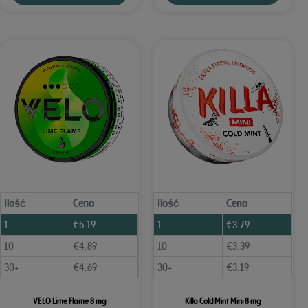
Ilość
Cena
Ilość
Cena
1
€
5.19
1
€
3.79
10
€
4.89
10
€
3.39
30+
€
4.69
30+
€
3.19
VELO Lime Flame 8 mg
Killa Cold Mint Mini 8 mg