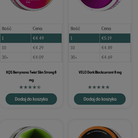
Ilość
Cena
Ilość
Cena
1
€
4.49
1
€
5.19
10
€
4.29
10
€
4.89
30+
€
4.09
30+
€
4.69
XQS Berrynana Twist Slim Strong 8
VELO Dark Blackcurrant 8 mg
mg
Dodaj do koszyka
Dodaj do koszyka