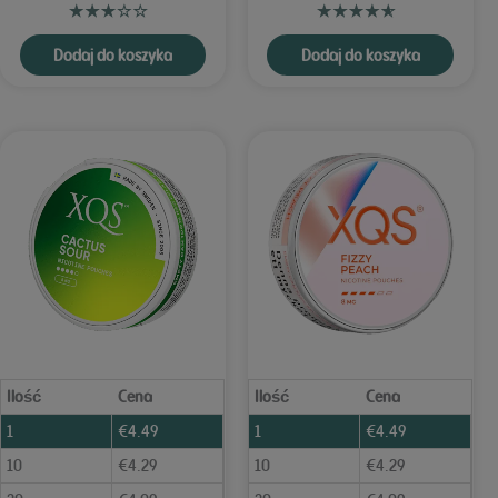
Dodaj do koszyka
Dodaj do koszyka
Ilość
Cena
Ilość
Cena
1
€
4.49
1
€
4.49
10
€
4.29
10
€
4.29