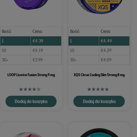
Ilość
Cena
Ilość
Cena
1
€
4.39
1
€
4.49
10
€
4.19
10
€
4.29
30+
€
3.99
30+
€
4.09
LOOP Licorice Fusion Strong 9 mg
XQS Citrus Cooling Slim Strong 8 mg
Dodaj do koszyka
Dodaj do koszyka