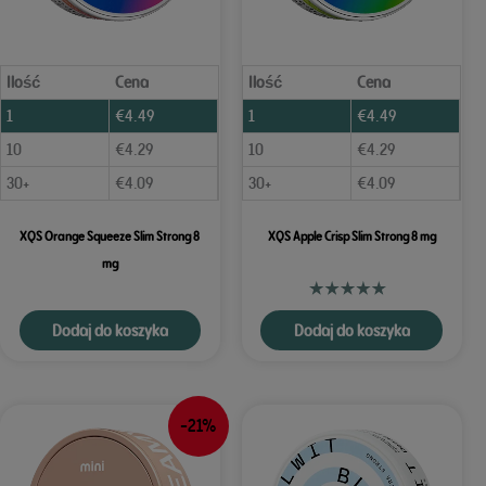
Ilość
Cena
Ilość
Cena
1
€
4.49
1
€
4.49
10
€
4.29
10
€
4.29
30+
€
4.09
30+
€
4.09
XQS Orange Squeeze Slim Strong 8
XQS Apple Crisp Slim Strong 8 mg
mg
Dodaj do koszyka
Dodaj do koszyka
-21%