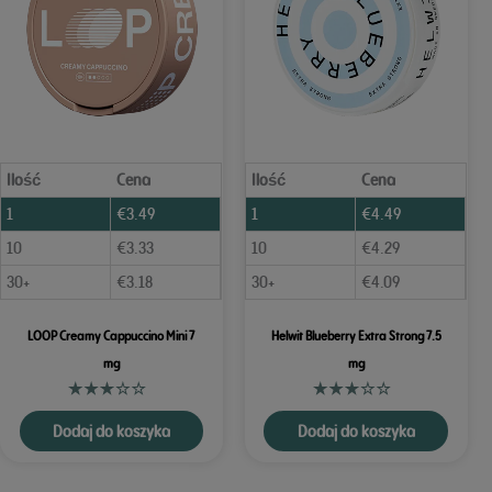
Ilość
Cena
Ilość
Cena
1
€
3.49
1
€
4.49
10
€
3.33
10
€
4.29
30+
€
3.18
30+
€
4.09
LOOP Creamy Cappuccino Mini 7
Helwit Blueberry Extra Strong 7.5
mg
mg
Dodaj do koszyka
Dodaj do koszyka