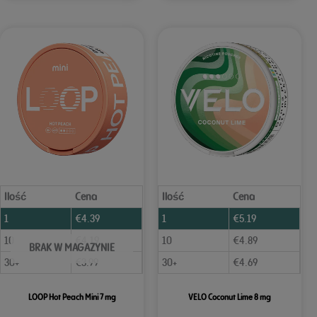
Ilość
Cena
Ilość
Cena
1
€
4.39
1
€
5.19
10
€
4.19
10
€
4.89
BRAK W MAGAZYNIE
30+
€
3.99
30+
€
4.69
LOOP Hot Peach Mini 7 mg
VELO Coconut Lime 8 mg