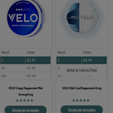
Ilość
Cena
Ilość
Cena
1
€
5.19
1
€
5.49
10
€
4.89
10
€
5.19
BRAK W MAGAZYNIE
30+
€
4.69
30+
€
4.89
VELO Crispy Peppermint Mini
VELO Shift Cool Peppermint 8 mg
Strong 8 mg
Dodaj do koszyka
Dodaj do koszyka