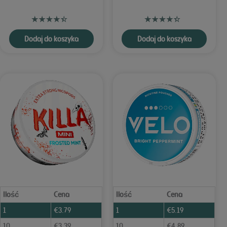
Dodaj do koszyka
Dodaj do koszyka
Ilość
Cena
Ilość
Cena
1
€
3.79
1
€
5.19
10
€
3.39
10
€
4.89