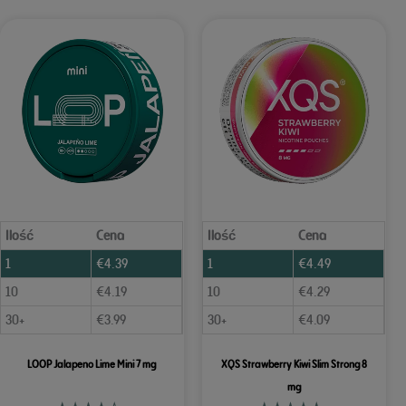
Ilość
Cena
Ilość
Cena
1
€
4.39
1
€
4.49
10
€
4.19
10
€
4.29
30+
€
3.99
30+
€
4.09
LOOP Jalapeno Lime Mini 7 mg
XQS Strawberry Kiwi Slim Strong 8
mg