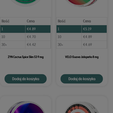
Ilość
Cena
Ilość
Cena
1
€
4.89
1
€
5.19
10
€
4.70
10
€
4.89
30+
€
4.42
30+
€
4.69
ZYN Cactus Spice Slim S3 9 mg
VELO Guava Jalapeño 8 mg
Dodaj do koszyka
Dodaj do koszyka