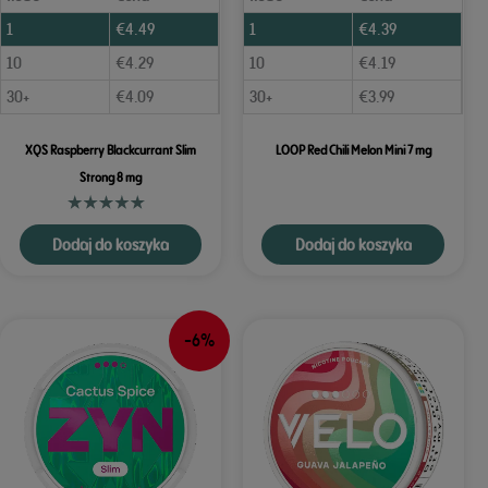
1
€
4.49
1
€
4.39
10
€
4.29
10
€
4.19
30+
€
4.09
30+
€
3.99
XQS Raspberry Blackcurrant Slim
LOOP Red Chili Melon Mini 7 mg
Strong 8 mg
Dodaj do koszyka
Dodaj do koszyka
-6%