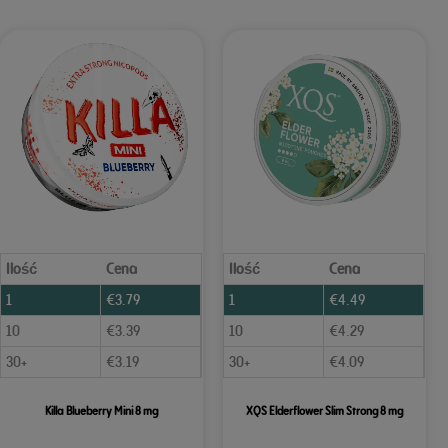
Ilość
Cena
Ilość
Cena
1
€
3.79
1
€
4.49
10
€
3.39
10
€
4.29
30+
€
3.19
30+
€
4.09
Killa Blueberry Mini 8 mg
XQS Elderflower Slim Strong 8 mg