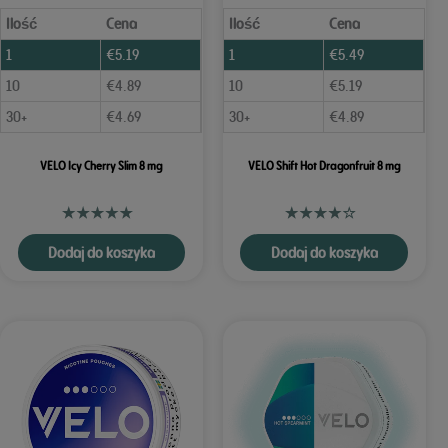
Ilość
Cena
Ilość
Cena
1
€
5.19
1
€
5.49
10
€
4.89
10
€
5.19
30+
€
4.69
30+
€
4.89
VELO Icy Cherry Slim 8 mg
VELO Shift Hot Dragonfruit 8 mg
Dodaj do koszyka
Dodaj do koszyka