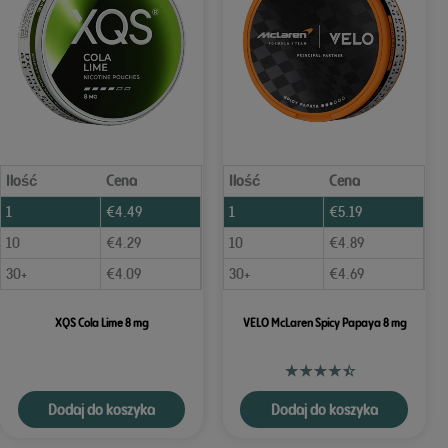
Ilość
Cena
Ilość
Cena
1
€
4.49
1
€
5.19
10
€
4.29
10
€
4.89
30+
€
4.09
30+
€
4.69
XQS Cola Lime 8 mg
VELO McLaren Spicy Papaya 8 mg
Dodaj do koszyka
Dodaj do koszyka