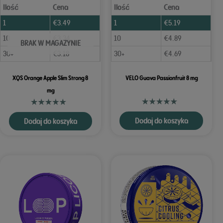
Ilość
Cena
Ilość
Cena
1
€
3.49
1
€
5.19
10
€
3.34
10
€
4.89
BRAK W MAGAZYNIE
30+
€
3.18
30+
€
4.69
XQS Orange Apple Slim Strong 8
VELO Guava Passionfruit 8 mg
mg
Dodaj do koszyka
Dodaj do koszyka