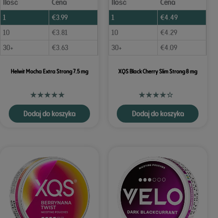
Ilość
Cena
Ilość
Cena
1
€
3.99
1
€
4.49
10
€
3.81
10
€
4.29
30+
€
3.63
30+
€
4.09
Helwit Mocha Extra Strong 7.5 mg
XQS Black Cherry Slim Strong 8 mg
Dodaj do koszyka
Dodaj do koszyka