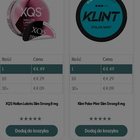
Ilość
Cena
Ilość
Cena
1
€
4.49
1
€
4.49
10
€
4.29
10
€
4.29
30+
€
4.09
30+
€
4.09
XQS Hallon Lakrits Slim Strong 8 mg
Klint Polar Mint Slim Strong 8 mg
Dodaj do koszyka
Dodaj do koszyka