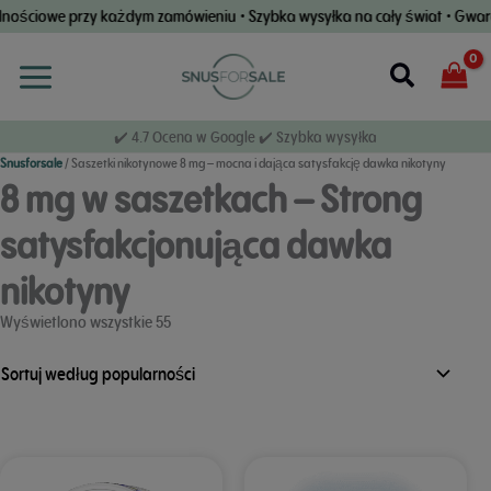
Przejdź
rzy każdym zamówieniu • Szybka wysyłka na cały świat • Gwarancja dosta
do
treści
Wyszuki
✔️ 4.7 Ocena w Google ✔️ Szybka wysyłka
Snusforsale
/
Saszetki nikotynowe 8 mg – mocna i dająca satysfakcję dawka nikotyny
8 mg w saszetkach – Strong
satysfakcjonująca dawka
nikotyny
wyników
Wyświetlono wszystkie 55
Posortowane
według
popularności