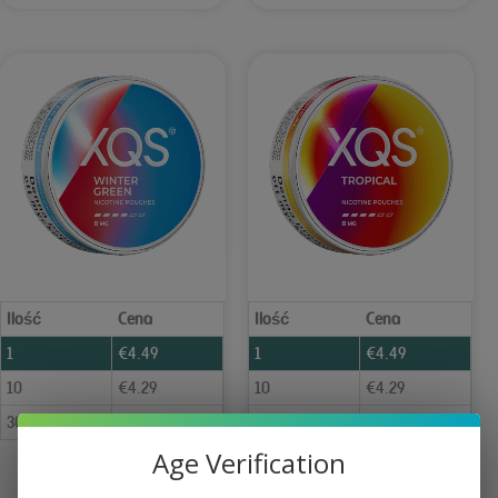
Ilość
Cena
Ilość
Cena
1
€
4.49
1
€
4.49
10
€
4.29
10
€
4.29
30+
€
4.09
30+
€
4.09
Age Verification
XQS Wintergreen Slim Strong 8 mg
XQS Tropical Slim Strong 8 mg