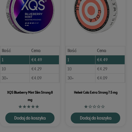
Ilość
Cena
Ilość
Cena
1
€
4.49
1
€
4.49
10
€
4.29
10
€
4.29
30+
€
4.09
30+
€
4.09
XQS Blueberry Mint Slim Strong 8
Helwit Cola Extra Strong 7.5 mg
mg
Dodaj do koszyka
Dodaj do koszyka