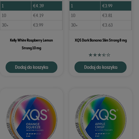
1
€
4.39
1
€
3.99
10
€
4.19
10
€
3.81
30+
€
3.99
30+
€
3.63
Kelly White Raspberry Lemon
XQS Dark Banana Slim Strong 8 mg
Strong 10 mg
Dodaj do koszyka
Dodaj do koszyka