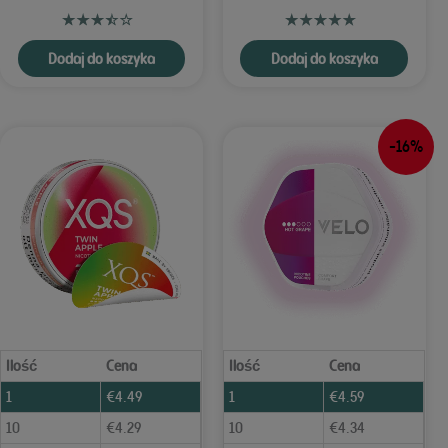
Dodaj do koszyka
Dodaj do koszyka
-16%
Ilość
Cena
Ilość
Cena
1
€
4.49
1
€
4.59
10
€
4.29
10
€
4.34