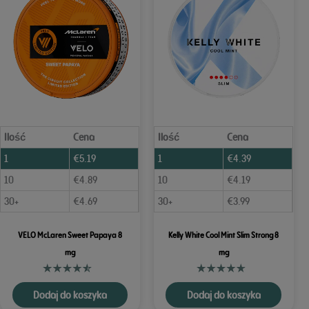
Ilość
Cena
Ilość
Cena
1
€
5.19
1
€
4.39
10
€
4.89
10
€
4.19
30+
€
4.69
30+
€
3.99
VELO McLaren Sweet Papaya 8
Kelly White Cool Mint Slim Strong 8
mg
mg
Dodaj do koszyka
Dodaj do koszyka