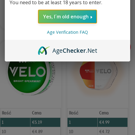
You need to be at least 18 years to enter.
Yes, I´m old enough
Dodaj do koszyka
Dodaj do koszyka
Age Verification FAQ
-9%
Age
Checker
.Net
Ilość
Cena
Ilość
Cena
1
€
5.19
1
€
4.99
10
€
4.89
10
€
4.72