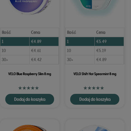
Ilość
Cena
Ilość
Cena
1
€
4.89
1
€
5.49
10
€
4.61
10
€
5.19
30+
€
4.42
30+
€
4.89
VELO Blue Raspberry Slim 8 mg
VELO Shift Hot Spearmint 8 mg
Dodaj do koszyka
Dodaj do koszyka