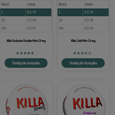
Ilość
Cena
Ilość
Cena
1
€
3.79
1
€
3.79
10
€
3.39
10
€
3.39
30+
€
3.19
30+
€
3.19
Killa Exclusive Double Mint 13 mg
Killa Cold Mint 13 mg
Dodaj do koszyka
Dodaj do koszyka