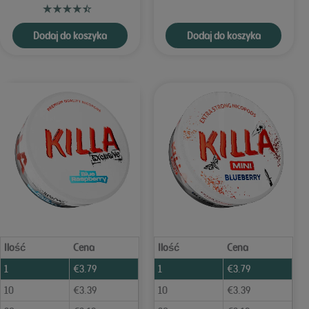
Dodaj do koszyka
Dodaj do koszyka
Ilość
Cena
Ilość
Cena
1
€
3.79
1
€
3.79
10
€
3.39
10
€
3.39