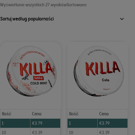
według
Wyświetlanie wszystkich 27 wynikówSortowane
popularności
Ilość
Cena
Ilość
Cena
1
€
3.79
1
€
3.79
10
€
3.39
10
€
3.39