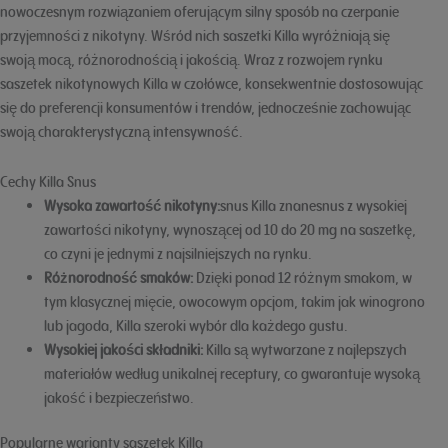
nowoczesnym rozwiązaniem oferującym silny sposób na czerpanie
przyjemności z nikotyny. Wśród nich saszetki Killa wyróżniają się
swoją mocą, różnorodnością i jakością. Wraz z rozwojem rynku
saszetek nikotynowych Killa w czołówce, konsekwentnie dostosowując
się do preferencji konsumentów i trendów, jednocześnie zachowując
swoją charakterystyczną intensywność.
Cechy Killa Snus
Wysoka zawartość nikotyny:
snus Killa znanesnus z wysokiej
zawartości nikotyny, wynoszącej od 10 do 20 mg na saszetkę,
co czyni je jednymi z najsilniejszych na rynku.
Różnorodność smaków:
Dzięki ponad 12 różnym smakom, w
tym klasycznej mięcie, owocowym opcjom, takim jak winogrono
lub jagoda, Killa szeroki wybór dla każdego gustu.
Wysokiej jakości składniki:
Killa są wytwarzane z najlepszych
materiałów według unikalnej receptury, co gwarantuje wysoką
jakość i bezpieczeństwo.
Popularne warianty saszetek Killa