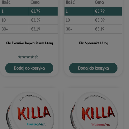
Ilość
Cena
Ilość
Cena
1
€
3.79
1
€
3.79
10
€
3.39
10
€
3.39
30+
€
3.19
30+
€
3.19
Killa Exclusive Tropical Punch 13 mg
Killa Spearmint 13 mg
Dodaj do koszyka
Dodaj do koszyka