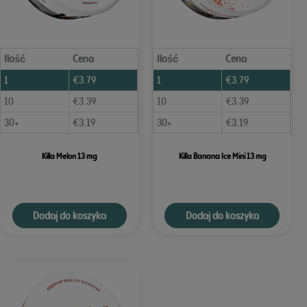
Ilość
Cena
Ilość
Cena
1
€
3.79
1
€
3.79
10
€
3.39
10
€
3.39
30+
€
3.19
30+
€
3.19
Killa Melon 13 mg
Killa Banana Ice Mini 13 mg
Dodaj do koszyka
Dodaj do koszyka