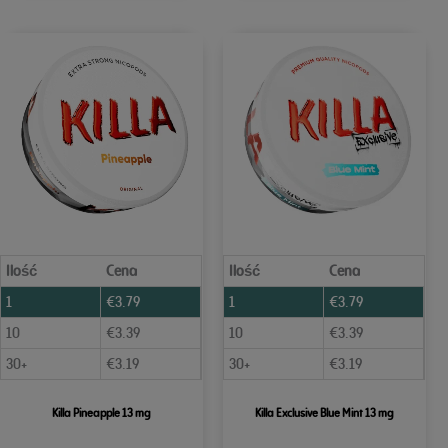
Ilość
Cena
Ilość
Cena
1
€
3.79
1
€
3.79
10
€
3.39
10
€
3.39
30+
€
3.19
30+
€
3.19
Killa Pineapple 13 mg
Killa Exclusive Blue Mint 13 mg