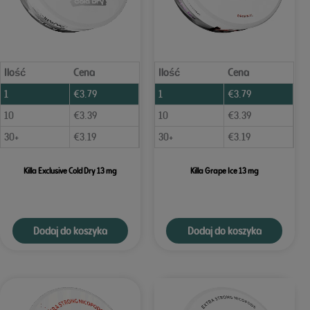
Ilość
Cena
Ilość
Cena
1
€
3.79
1
€
3.79
10
€
3.39
10
€
3.39
30+
€
3.19
30+
€
3.19
Killa Exclusive Cold Dry 13 mg
Killa Grape Ice 13 mg
Dodaj do koszyka
Dodaj do koszyka