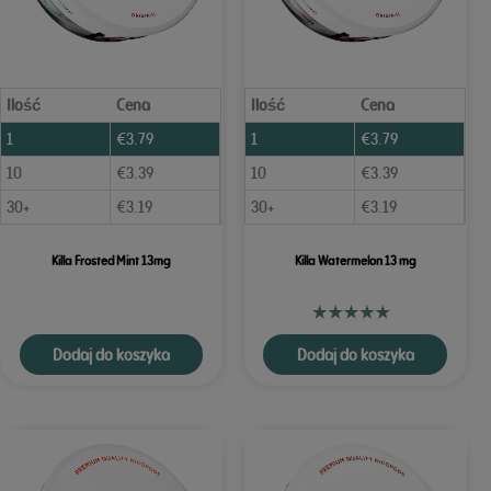
Ilość
Cena
Ilość
Cena
1
€
3.79
1
€
3.79
10
€
3.39
10
€
3.39
30+
€
3.19
30+
€
3.19
Killa Frosted Mint 13mg
Killa Watermelon 13 mg
Dodaj do koszyka
Dodaj do koszyka