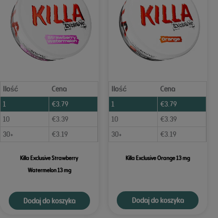
Ilość
Cena
Ilość
Cena
1
€
3.79
1
€
3.79
10
€
3.39
10
€
3.39
30+
€
3.19
30+
€
3.19
Killa Exclusive Strawberry
Killa Exclusive Orange 13 mg
Watermelon 13 mg
Dodaj do koszyka
Dodaj do koszyka