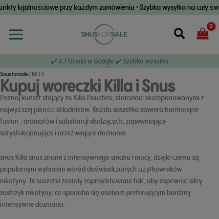
Przejdź
ojalnościowe przy każdym zamówieniu • Szybka wysyłka na cały świat • G
do
treści
Wyszuki
✔️ 4.7 Ocena w Google ✔️ Szybka wysyłka
Snusforsale
/
KILLA
Kupuj woreczki Killa i Snus
Poznaj kunszt stojący za Killa Pouches, starannie skomponowanymi z
najwyższej jakości składników. Każda saszetka zawiera harmonijne
fusion , aromatów i substancji słodzących, zapewniające
satysfakcjonujące i orzeźwiające doznania.
snus Killa snus znane z intensywnego smaku i mocy, dzięki czemu są
popularnym wyborem wśród doświadczonych użytkowników
nikotyny. Te saszetki zostały zaprojektowane tak, aby zapewnić silny
zastrzyk nikotyny, co spodoba się osobom preferującym bardziej
intensywne doznania.