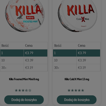
Ilość
Cena
Ilość
Cena
1
€
3.79
1
€
3.79
10
€
3.39
10
€
3.39
30+
€
3.19
30+
€
3.19
Killa Frosted Mint Mini 8 mg
Killa Cold X Mint 13 mg
Dodaj do koszyka
Dodaj do koszyka