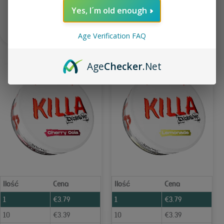
Yes, I´m old enough
Dodaj do koszyka
Dodaj do koszyka
Age Verification FAQ
Age
Checker
.Net
Ilość
Cena
Ilość
Cena
1
€
3.79
1
€
3.79
10
€
3.39
10
€
3.39