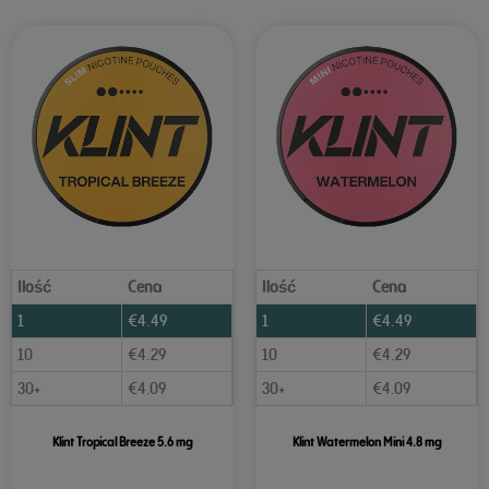
Ilość
Cena
Ilość
Cena
1
€
4.49
1
€
4.49
10
€
4.29
10
€
4.29
30+
€
4.09
30+
€
4.09
Klint Tropical Breeze 5.6 mg
Klint Watermelon Mini 4.8 mg