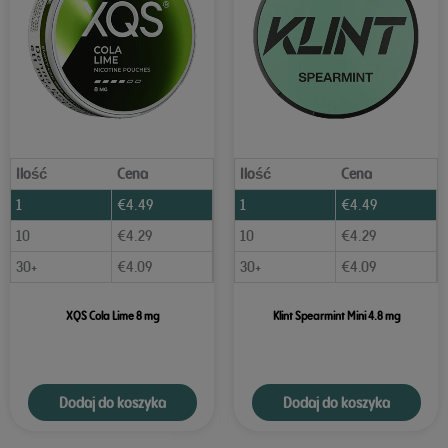
Ilość
Cena
Ilość
Cena
1
€
4.49
1
€
4.49
10
€
4.29
10
€
4.29
30+
€
4.09
30+
€
4.09
XQS Cola Lime 8 mg
Klint Spearmint Mini 4.8 mg
Dodaj do koszyka
Dodaj do koszyka