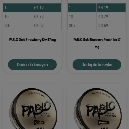
1
€
4.19
1
€
4.19
10
€
3.79
10
€
3.79
30+
€
3.59
30+
€
3.59
PABLO Gold Strawberry Kiwi 17 mg
PABLO Gold Blueberry Peach Ice 17
mg
Dodaj do koszyka
Dodaj do koszyka