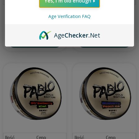
Yes, I´m old enough
PABLO Gold Pineapple 17 mg
Klint Strawberry Mini 3.2 mg
Age Verification FAQ
Age
Checker
.Net
Dodaj do koszyka
Dodaj do koszyka
Ilość
Cena
Ilość
Cena