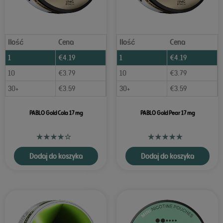
Ilość
Cena
Ilość
Cena
1
€
4.19
1
€
4.19
10
€
3.79
10
€
3.79
30+
€
3.59
30+
€
3.59
PABLO Gold Cola 17 mg
PABLO Gold Pear 17 mg
Dodaj do koszyka
Dodaj do koszyka