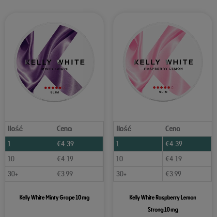
Ilość
Cena
Ilość
Cena
1
€
4.39
1
€
4.39
10
€
4.19
10
€
4.19
30+
€
3.99
30+
€
3.99
Kelly White Minty Grape 10 mg
Kelly White Raspberry Lemon
Strong 10 mg