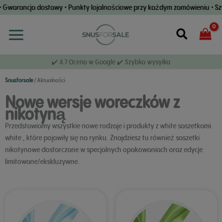
Przejdź
arancja dostawy • Punkty lojalnościowe przy każdym zamówieniu • Szybka
do
treści
Wyszuki
✔️ 4.7 Ocena w Google ✔️ Szybka wysyłka
Snusforsale
/
Aktualności
Nowe wersje woreczków z
nikotyną
Przedstawiamy wszystkie nowe rodzaje i produkty z white saszetkami
white , które pojawiły się na rynku. Znajdziesz tu również saszetki
nikotynowe dostarczane w specjalnych opakowaniach oraz edycje
limitowane/ekskluzywne.