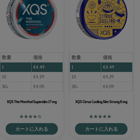
数量
価格
数量
価格
1
€
4.49
1
€
4.49
10
€
4.29
10
€
4.29
30+
€
4.09
30+
€
4.09
XQS The Menthol Superslim 17 mg
XQS Citrus Cooling Slim Strong 8 mg
カートに入れる
カートに入れる