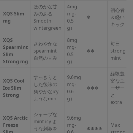
ほのかな甘
4mg
初心者
XQS Slim
みのある
mg-
❄
＆軽い
mg
Smooth
0.5
キック
wintergreen
g）
XQS
8mg
さわやかな
毎日
Spearmint
mg-
spearmint
❄❄
strong
Slim
0.5
自然の甘み
mint
Strong mg
g）
経験豊
すっきりと
9.6mg
XQS Cool
富なユ
した後味の
mg-
Ice Slim
❄❄❄
ーザー
爽やかなicy
0.6
Strong
と
ようなmint
g）
extra
シャープな
XQS Arctic
9.6mg
mint icy よ
Freeze
mg-
Max
うな刺激を
❄❄❄❄
Slim
0.6
strong