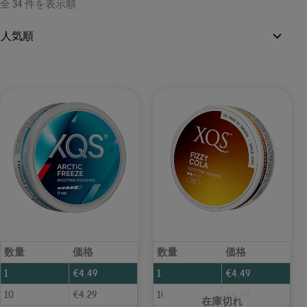
人
全 34 件を表示
順
気
数量
価格
数量
価格
1
€
4.49
1
€
4.49
10
€
4.29
10
€
4.29
在庫切れ