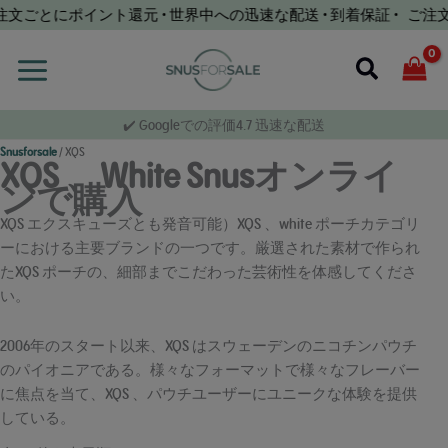
コ
とにポイント還元 • 世界中への迅速な配送 • 到着保証 • ご注文ごとに
ン
テ
検
ン
索
ツ
✔️ Googleでの評価4.7 迅速な配送
へ
Snusforsale
/
XQS
ス
XQS 、White Snusオンライ
キ
ンで購入
ッ
XQS エクスキューズとも発音可能）XQS 、white ポーチカテゴリ
プ
ーにおける主要ブランドの一つです。厳選された素材で作られ
たXQS ポーチの、細部までこだわった芸術性を体感してくださ
い。
2006年のスタート以来、XQS はスウェーデンのニコチンパウチ
のパイオニアである。様々なフォーマットで様々なフレーバー
に焦点を当て、XQS 、パウチユーザーにユニークな体験を提供
している。