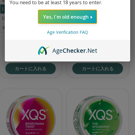
You need to be at least 18 years to enter.
1
€
4.49
1
€
4.49
Yes, I´m old enough
10
€
4.29
10
€
4.29
30+
€
4.09
30+
€
4.09
Age Verification FAQ
XQS Chili Mango Slim X-Strong 10
XQS Black Cherry Slim Strong 8 mg
Age
Checker
.Net
mg
カートに入れる
カートに入れる