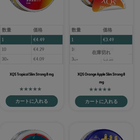
数量
価格
数量
価格
1
€
4.49
1
€
3.49
10
€
4.29
10
€
3.34
在庫切れ
30+
€
4.09
30+
€
3.18
XQS Tropical Slim Strong 8 mg
XQS Orange Apple Slim Strong 8
mg
カートに入れる
カートに入れる