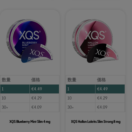
数量
価格
数量
価格
1
€
4.49
1
€
4.49
10
€
4.29
10
€
4.29
30+
€
4.09
30+
€
4.09
XQS Blueberry Mint Slim 4 mg
XQS Hallon Lakrits Slim Strong 8 mg