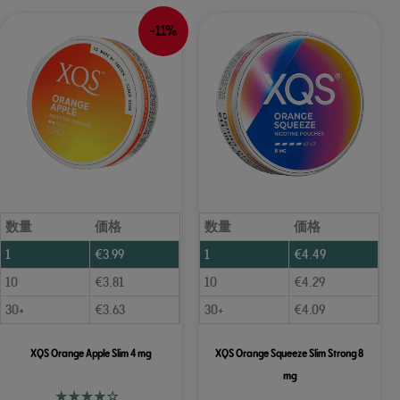
-11%
数量
価格
数量
価格
1
€
3.99
1
€
4.49
10
€
3.81
10
€
4.29
30+
€
3.63
30+
€
4.09
XQS Orange Apple Slim 4 mg
XQS Orange Squeeze Slim Strong 8
mg