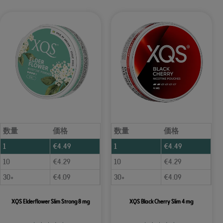
数量
価格
数量
価格
1
€
4.49
1
€
4.49
10
€
4.29
10
€
4.29
30+
€
4.09
30+
€
4.09
XQS Elderflower Slim Strong 8 mg
XQS Black Cherry Slim 4 mg