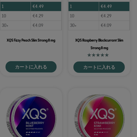
1
€
4.49
1
€
4.49
10
€
4.29
10
€
4.29
30+
€
4.09
30+
€
4.09
XQS Fizzy Peach Slim Strong 8 mg
XQS Raspberry Blackcurrant Slim
Strong 8 mg
カートに入れる
カートに入れる