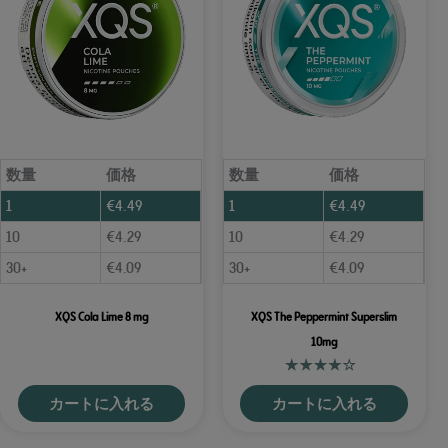
数量
価格
数量
価格
1
€
4.49
1
€
4.49
10
€
4.29
10
€
4.29
30+
€
4.09
30+
€
4.09
XQS Cola Lime 8 mg
XQS The Peppermint Superslim
10mg
カートに入れる
カートに入れる