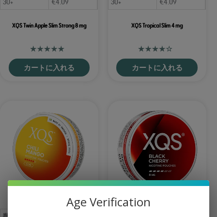
30+
€
4.09
30+
€
4.09
XQS Twin Apple Slim Strong 8 mg
XQS Tropical Slim 4 mg
カートに入れる
カートに入れる
Age Verification
数量
価格
数量
価格