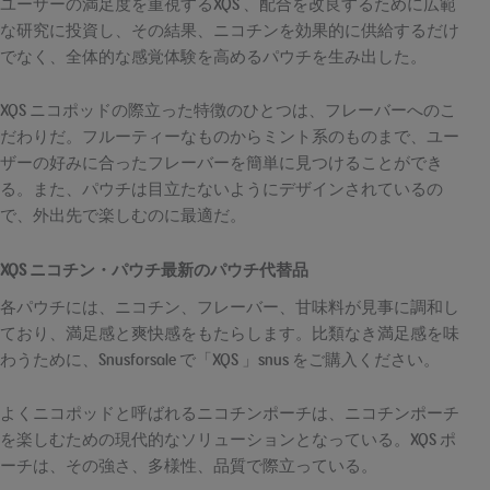
ユーザーの満足度を重視するXQS 、配合を改良するために広範
な研究に投資し、その結果、ニコチンを効果的に供給するだけ
でなく、全体的な感覚体験を高めるパウチを生み出した。
XQS ニコポッドの際立った特徴のひとつは、フレーバーへのこ
だわりだ。フルーティーなものからミント系のものまで、ユー
ザーの好みに合ったフレーバーを簡単に見つけることができ
る。また、パウチは目立たないようにデザインされているの
で、外出先で楽しむのに最適だ。
XQS ニコチン・パウチ最新のパウチ代替品
各パウチには、ニコチン、フレーバー、甘味料が見事に調和し
ており、満足感と爽快感をもたらします。比類なき満足感を味
わうために、Snusforsale で「XQS 」snus をご購入ください。
よくニコポッドと呼ばれるニコチンポーチは、ニコチンポーチ
を楽しむための現代的なソリューションとなっている。XQS ポ
ーチは、その強さ、多様性、品質で際立っている。