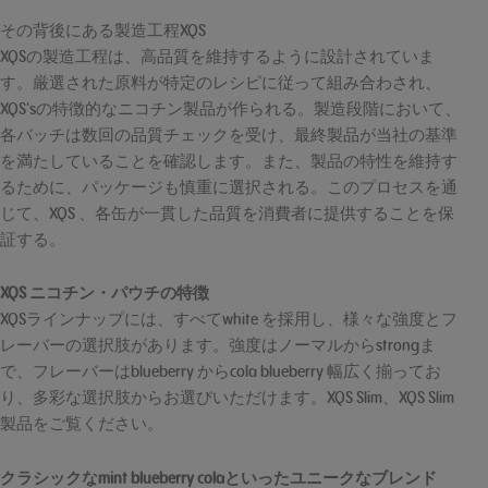
その背後にある製造工程XQS
XQSの製造工程は、高品質を維持するように設計されていま
す。厳選された原料が特定のレシピに従って組み合わされ、
XQS'sの特徴的なニコチン製品が作られる。製造段階において、
各バッチは数回の品質チェックを受け、最終製品が当社の基準
を満たしていることを確認します。また、製品の特性を維持す
るために、パッケージも慎重に選択される。このプロセスを通
じて、XQS 、各缶が一貫した品質を消費者に提供することを保
証する。
XQS ニコチン・パウチの特徴
XQSラインナップには、すべてwhite を採用し、様々な強度とフ
レーバーの選択肢があります。強度はノーマルからstrongま
で、フレーバーはblueberry からcola blueberry 幅広く揃ってお
り、多彩な選択肢からお選びいただけます。XQS Slim、XQS Slim
製品をご覧ください。
クラシックなmint blueberry colaといったユニークなブレンド