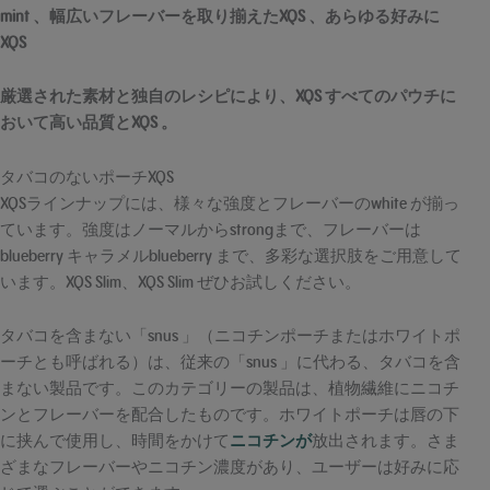
mint 、幅広いフレーバーを取り揃えたXQS 、あらゆる好みに
XQS
厳選された素材と独自のレシピにより、XQS すべてのパウチに
おいて高い品質とXQS 。
タバコのないポーチXQS
XQSラインナップには、様々な強度とフレーバーのwhite が揃っ
ています。強度はノーマルからstrongまで、フレーバーは
blueberry キャラメルblueberry まで、多彩な選択肢をご用意して
います。XQS Slim、XQS Slim ぜひお試しください。
タバコを含まない「snus 」（ニコチンポーチまたはホワイトポ
ーチとも呼ばれる）は、従来の「snus 」に代わる、タバコを含
まない製品です。このカテゴリーの製品は、植物繊維にニコチ
ンとフレーバーを配合したものです。ホワイトポーチは唇の下
に挟んで使用し、時間をかけて
ニコチンが
放出されます。さま
ざまなフレーバーやニコチン濃度があり、ユーザーは好みに応