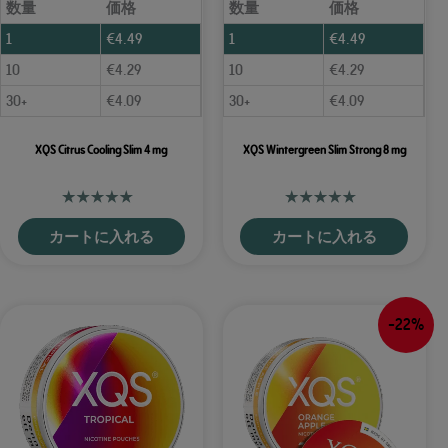
数量
価格
数量
価格
1
€
4.49
1
€
4.49
10
€
4.29
10
€
4.29
30+
€
4.09
30+
€
4.09
XQS Citrus Cooling Slim 4 mg
XQS Wintergreen Slim Strong 8 mg
カートに入れる
カートに入れる
-22%