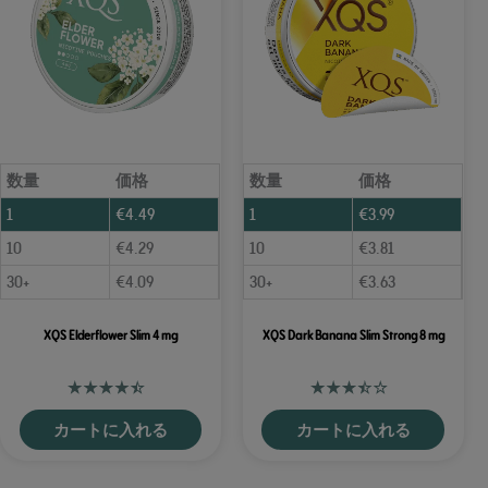
数量
価格
数量
価格
1
€
4.49
1
€
3.99
10
€
4.29
10
€
3.81
30+
€
4.09
30+
€
3.63
XQS Elderflower Slim 4 mg
XQS Dark Banana Slim Strong 8 mg
カートに入れる
カートに入れる