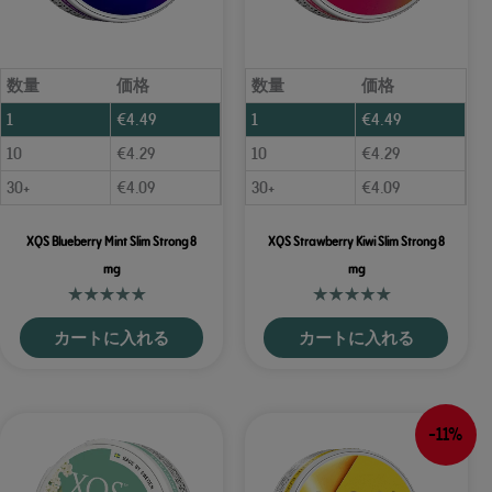
数量
価格
数量
価格
1
€
4.49
1
€
4.49
10
€
4.29
10
€
4.29
30+
€
4.09
30+
€
4.09
XQS Blueberry Mint Slim Strong 8
XQS Strawberry Kiwi Slim Strong 8
mg
mg
カートに入れる
カートに入れる
-11%