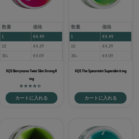
数量
価格
数量
価格
1
€
4.49
1
€
4.49
10
€
4.29
10
€
4.29
30+
€
4.09
30+
€
4.09
XQS Berrynana Twist Slim Strong 8
XQS The Spearmint Superslim 6 mg
mg
カートに入れる
カートに入れる