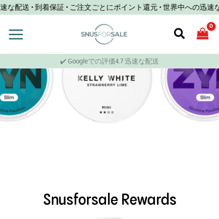
コ
な配送 • 到着保証 • ご注文ごとにポイント還元 • 世界中への迅速な配
ン
テ
検
ン
索
ツ
✔️ Googleでの評価4.7 迅速な配送
へ
ス
キ
ッ
プ