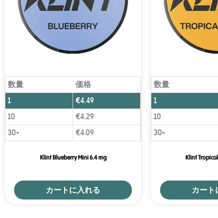
数量
価格
数量
1
€
4.49
1
10
€
4.29
10
30+
€
4.09
30+
Klint Blueberry Mini 6.4 mg
Klint Tropica
カートに入れる
カート