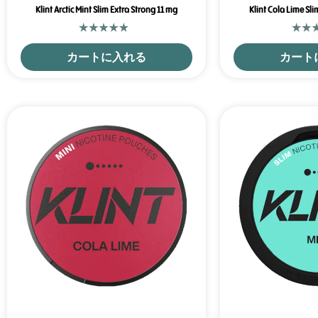
Klint Arctic Mint Slim Extra Strong 11 mg
Klint Cola Lime Sli
カートに入れる
カート