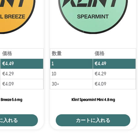
価格
数量
価格
€
4.49
1
€
4.49
€
4.29
10
€
4.29
€
4.09
30+
€
4.09
l Breeze 5.6 mg
Klint Spearmint Mini 4.8 mg
に入れる
カートに入れる