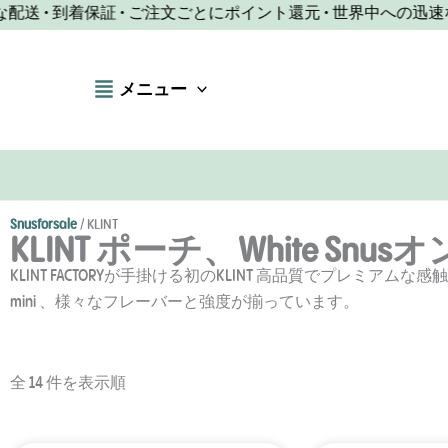
コ
• 到着保証 • ご注文ごとにポイント還元 • 世界中への迅速な配送 
ン
テ
メニュー
ン
ツ
へ
ス
キ
ッ
Snusforsale
/
KLINT
KLINT ポーチ、White Sn
プ
KLINT FACTORYが手掛ける初のKLINT 高品質でプレミア
mini 、様々なフレーバーと強度が揃っています。
人
全 14 件を表示
順
気