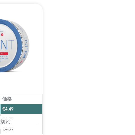
価格
€
4.49
€
4.29
庫切れ
€
4.09