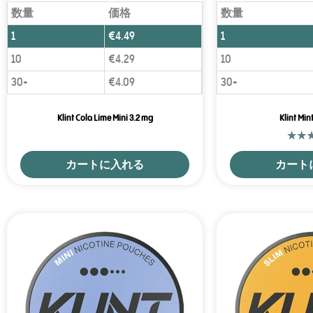
数量
価格
数量
1
€
4.49
1
10
€
4.29
10
30+
€
4.09
30+
Klint Cola Lime Mini 3.2 mg
Klint Min
カートに入れる
カート