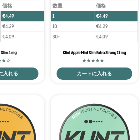
価格
数量
価格
€
4.49
1
€
4.49
€
4.29
10
€
4.29
€
4.09
30+
€
4.09
t Slim 4 mg
Klint Apple Mint Slim Extra Strong 11 mg
に入れる
カートに入れる