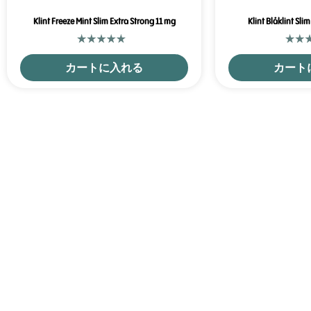
Klint Freeze Mint Slim Extra Strong 11 mg
Klint Blåklint Sli
カートに入れる
カート