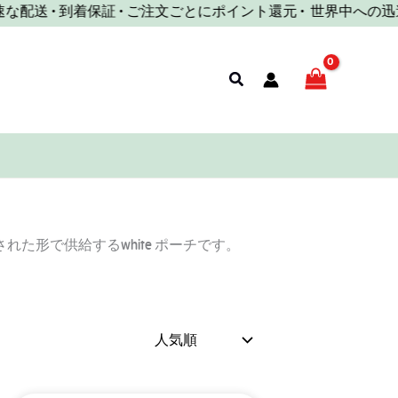
 • 到着保証 • ご注文ごとにポイント還元 •
世界中への迅速な配送
検
索
御された形で供給するwhite ポーチです。