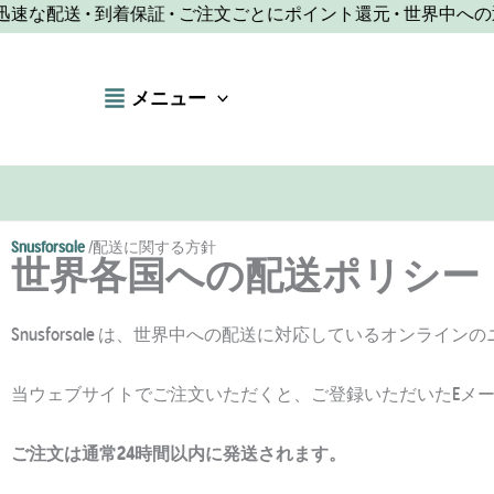
コ
な配送 • 到着保証 • ご注文ごとにポイント還元 • 世界中への迅
ン
テ
メニュー
ン
ツ
へ
ス
キ
ッ
Snusforsale
/
配送に関する方針
世界各国への配送ポリシー（ニコ
プ
Snusforsale は、世界中への配送に対応しているオンラ
当ウェブサイトでご注文いただくと、ご登録いただいたEメ
ご注文は通常24時間以内に発送されます。