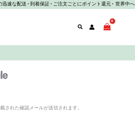
速な配送 • 到着保証 • ご注文ごとにポイント還元 •
世界中への迅
検
索
e
記載された確認メールが送信されます。