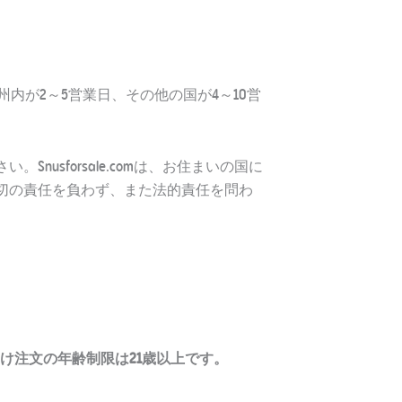
、欧州内が2～5営業日、その他の国が4～10営
sforsale.comは、お住まいの国に
切の責任を負わず、また法的責任を問わ
け注文の年齢制限は21歳以上です。