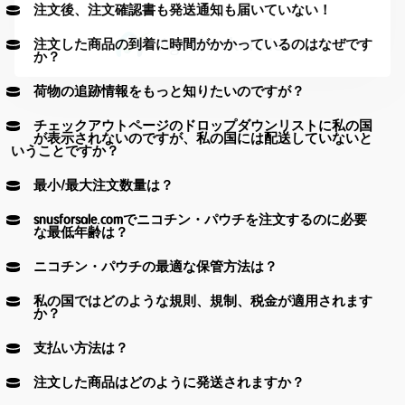
注文後、注文確認書も発送通知も届いていない！
注文した商品の到着に時間がかかっているのはなぜです
か？
荷物の追跡情報をもっと知りたいのですが？
チェックアウトページのドロップダウンリストに私の国
が表示されないのですが、私の国には配送していないと
いうことですか？
最小/最大注文数量は？
snusforsale.comでニコチン・パウチを注文するのに必要
な最低年齢は？
ニコチン・パウチの最適な保管方法は？
Age Verification
私の国ではどのような規則、規制、税金が適用されます
か？
You need to be at least 18 years to enter.
支払い方法は？
Yes, I´m old enough
注文した商品はどのように発送されますか？