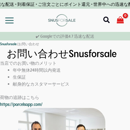
コ
送 • 到着保証 • ご注文ごとにポイント還元 • 世界中への迅速な配送 
ン
テ
検
ン
索
ツ
✔️ Googleでの評価4.7 迅速な配送
へ
Snusforsale
/
お問い合わせ
ス
お問い合わせSnusforsale
キ
ッ
当店でのお買い物のメリット
プ
年中無休24時間以内発送
生保証
献身的なカスタマーサービス
荷物の追跡はこちら
https://parcelsapp.com/