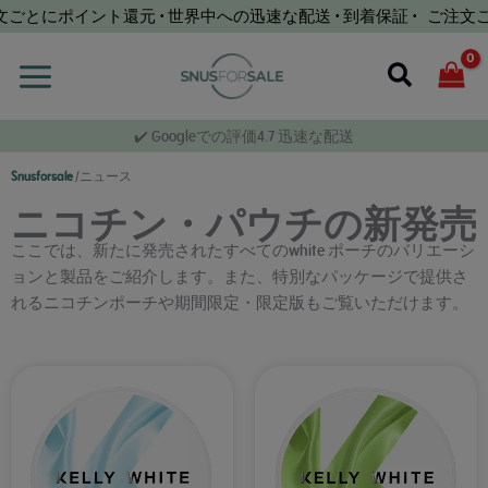
コ
ごとにポイント還元 • 世界中への迅速な配送 • 到着保証 • ご注文ご
ン
テ
検
ン
索
ツ
✔️ Googleでの評価4.7 迅速な配送
へ
ス
Snusforsale
/
ニュース
キ
ニコチン・パウチの新発売
ッ
プ
ここでは、新たに発売されたすべてのwhite ポーチのバリエーシ
ョンと製品をご紹介します。また、特別なパッケージで提供さ
れるニコチンポーチや期間限定・限定版もご覧いただけます。