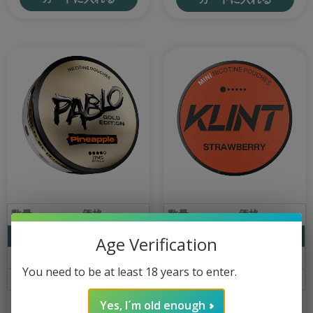
数量
価格
数量
価格
1
€
4.19
1
€
4.49
Age Verification
10
€
3.79
10
€
4.29
You need to be at least 18 years to enter.
30+
€
3.59
30+
€
4.09
Yes, I´m old enough