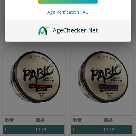
PABLO Gold Pineapple 17 mg
Klint Strawberry Mini 3.2 mg
Age Verification FAQ
カートに入れる
カートに入れる
Age
Checker
.Net
数量
価格
数量
価格
1
€
4.19
1
€
4.19