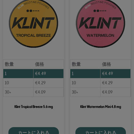
数量
価格
数量
価格
1
€
4.49
1
€
4.49
10
€
4.29
10
€
4.29
30+
€
4.09
30+
€
4.09
Klint Tropical Breeze 5.6 mg
Klint Watermelon Mini 4.8 mg
カートに入れる
カートに入れる