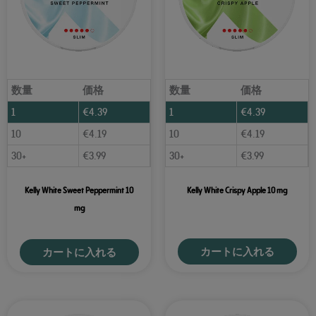
数量
価格
数量
価格
1
€
4.39
1
€
4.39
10
€
4.19
10
€
4.19
30+
€
3.99
30+
€
3.99
Kelly White Sweet Peppermint 10
Kelly White Crispy Apple 10 mg
mg
カートに入れる
カートに入れる