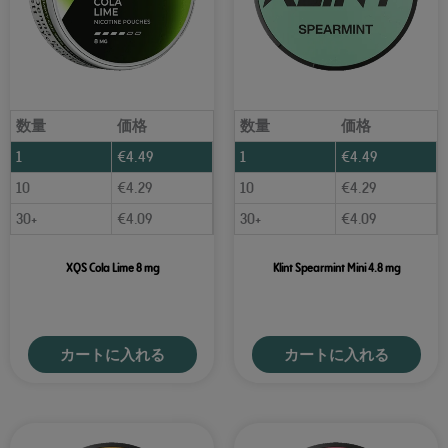
数量
価格
数量
価格
1
€
4.49
1
€
4.49
10
€
4.29
10
€
4.29
30+
€
4.09
30+
€
4.09
XQS Cola Lime 8 mg
Klint Spearmint Mini 4.8 mg
カートに入れる
カートに入れる