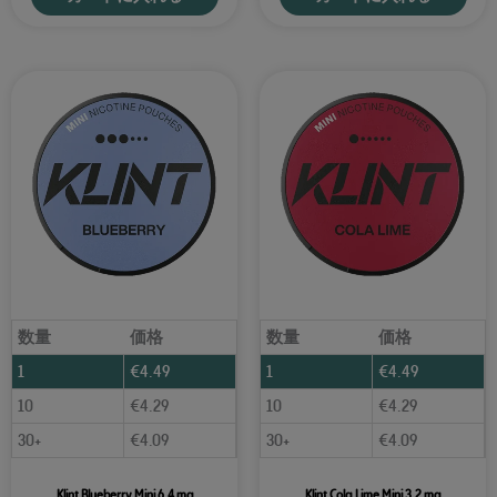
数量
価格
数量
価格
1
€
4.49
1
€
4.49
10
€
4.29
10
€
4.29
30+
€
4.09
30+
€
4.09
Klint Blueberry Mini 6.4 mg
Klint Cola Lime Mini 3.2 mg