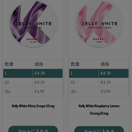
数量
価格
数量
価格
1
€
4.39
1
€
4.39
10
€
4.19
10
€
4.19
30+
€
3.99
30+
€
3.99
Kelly White Minty Grape 10 mg
Kelly White Raspberry Lemon
Strong 10 mg
カートに入れる
カートに入れる