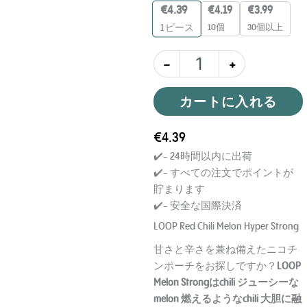
€
4.39
€
4.19
€
3.99
10個
30個以上
1
ピース
-
+
カートに入れる
Age Verification
€
4.39
You need to be at least 18 years to enter.
✔️- 24時間以内に出荷
Yes, I´m old enough
✔️- すべての注文でポイントが
貯まります
Age Verification FAQ
✔️- 安全な国際決済
LOOP Red Chili Melon Hyper Strong
Age
Checker
.Net
甘さと辛さを兼ね備えたニコチ
ンポーチをお探しですか？
LOOP
Melon Strong
はchili ジューシーな
melon 燃えるようなchili 大胆に融