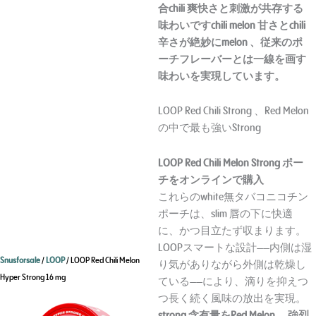
合chili 爽快さと刺激が共存する
味わいですchili melon 甘さとchili
辛さが絶妙にmelon 、従来のポ
ーチフレーバーとは一線を画す
味わいを実現しています。
LOOP Red Chili Strong 、Red Melon
の中で最も強いStrong
LOOP Red Chili Melon Strong ポー
チをオンラインで購入
これらのwhite無タバコニコチン
ポーチは、slim 唇の下に快適
に、かつ目立たず収まります。
LOOPスマートな設計——内側は湿
Snusforsale
/
LOOP
/ LOOP Red Chili Melon
り気がありながら外側は乾燥し
Hyper Strong 16 mg
ている——により、滴りを抑えつ
つ長く続く風味の放出を実現。
strong 含有量
をRed Melon 、強烈