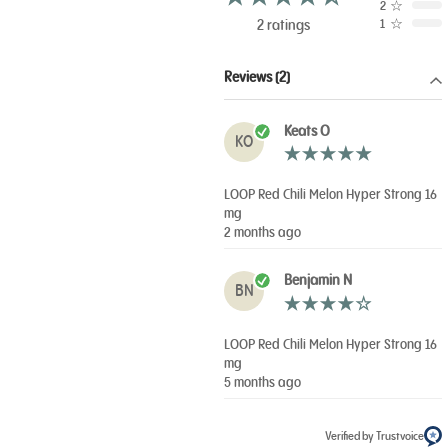
2
☆
2 ratings
1
☆
Reviews (2)
Keats O
KO
LOOP Red Chili Melon Hyper Strong 16
mg
2 months ago
Benjamin N
BN
LOOP Red Chili Melon Hyper Strong 16
mg
5 months ago
Verified by Trustvoice