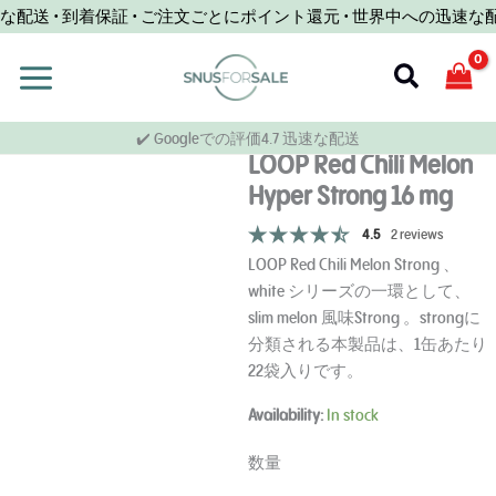
コ
送 • 到着保証 • ご注文ごとにポイント還元 • 世界中への迅速な配送
ン
テ
検
ン
索
ツ
✔️ Googleでの評価4.7 迅速な配送
へ
LOOP Red Chili Melon
ス
Hyper Strong 16 mg
キ
ッ
4.5
2 reviews
プ
LOOP Red Chili Melon Strong 、
white シリーズの一環として、
slim melon 風味Strong 。strongに
分類される本製品は、1缶あたり
22袋入りです。
LOOP
Availability:
In stock
Melon
Strong
数量
mg