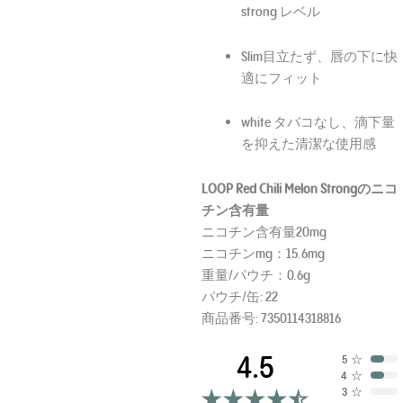
strong レベル
Slim目立たず、唇の下に快
適にフィット
white タバコなし、滴下量
を抑えた清潔な使用感
LOOP Red Chili Melon Strongのニコ
チン含有量
ニコチン含有量20mg
ニコチンmg：15.6mg
重量/パウチ：0.6g
パウチ/缶: 22
商品番号: 7350114318816
4.5
5
☆
4
☆
3
☆