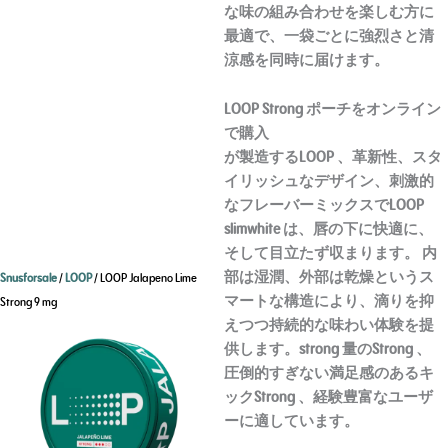
な味の組み合わせを楽しむ方に
最適で、一袋ごとに強烈さと清
涼感を同時に届けます。
LOOP Strong ポーチをオンライン
で購入
が製造するLOOP 、革新性、スタ
イリッシュなデザイン、刺激的
なフレーバーミックスでLOOP
slimwhite は、唇の下に快適に、
そして目立たず収まります。 内
部は湿潤、外部は乾燥というス
Snusforsale
/
LOOP
/ LOOP Jalapeno Lime
マートな構造により、滴りを抑
Strong 9 mg
えつつ持続的な味わい体験を提
供します。strong 量のStrong 、
圧倒的すぎない満足感のあるキ
ックStrong 、経験豊富なユーザ
ーに適しています。