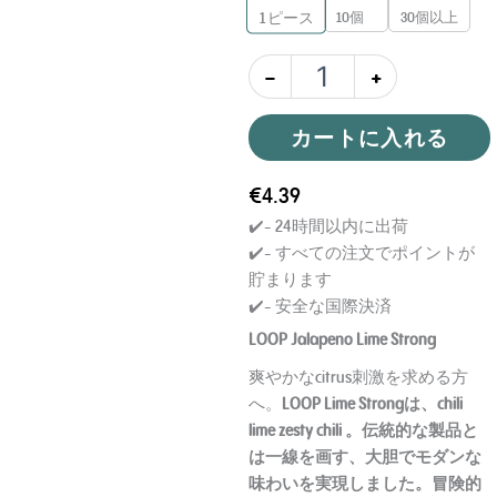
10個
30個以上
1
ピース
-
+
カートに入れる
€
4.39
✔️- 24時間以内に出荷
✔️- すべての注文でポイントが
貯まります
✔️- 安全な国際決済
LOOP Jalapeno Lime Strong
爽やかなcitrus刺激を求める方
へ。
LOOP Lime Strong
は、chili
lime zesty chili 。伝統的な製品と
は一線を画す、大胆でモダンな
味わいを実現しました。冒険的