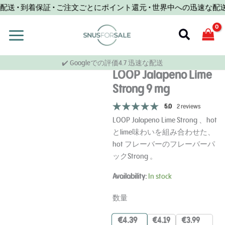
コ
 • 到着保証 • ご注文ごとにポイント還元 • 世界中への迅速な配送 
ン
テ
検
ン
索
ツ
✔️ Googleでの評価4.7 迅速な配送
へ
LOOP Jalapeno Lime
ス
Strong 9 mg
キ
ッ
5.0
2 reviews
プ
LOOP Jalapeno Lime Strong 、hot
とlime味わいを組み合わせた、
hot フレーバーのフレーバーパ
ックStrong 。
LOOP
Availability:
In stock
Lime
Strong
数量
mg
€
4.39
€
4.19
€
3.99