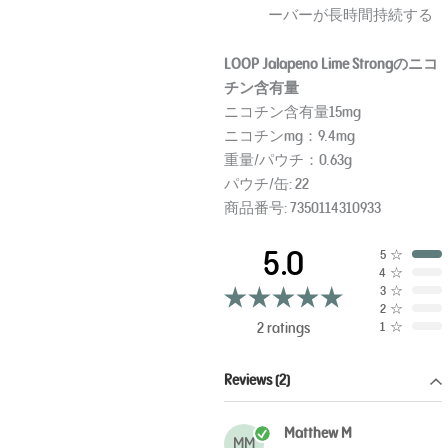
ーバーが長時間持続する
LOOP Jalapeno Lime Strongのニコ
チン含有量
ニコチン含有量15mg
ニコチンmg：9.4mg
重量/パウチ：0.63g
パウチ/缶: 22
商品番号: 7350114310933
5.0
5
☆
4
☆
3
☆
2
☆
2 ratings
1
☆
Reviews (2)
Matthew M
MM