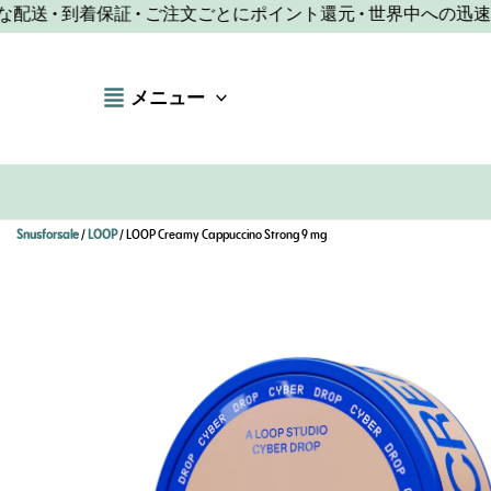
コ
 • 到着保証 • ご注文ごとにポイント還元 • 世界中への迅速な配
ン
テ
メニュー
ン
ツ
へ
ス
キ
Snusforsale
/
LOOP
/ LOOP Creamy Cappuccino Strong 9 mg
ッ
プ