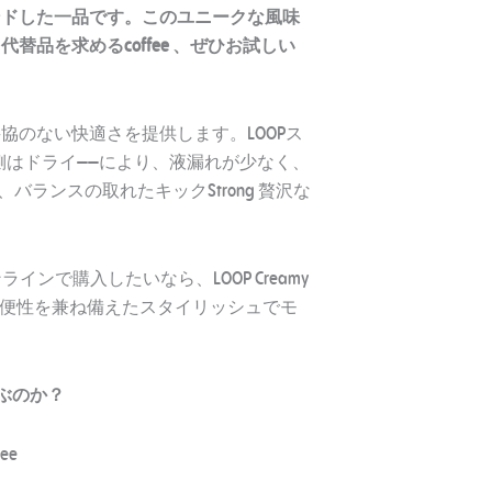
璧にブレンドした一品です。このユニークな風味
代替品を求めるcoffee 、ぜひお試しい
り、妥協のない快適さを提供します。LOOPス
側はドライ——により、液漏れが少なく、
ng 、バランスの取れたキックStrong 贅沢な
ンで購入したいなら、LOOP Creamy
い、強度、利便性を兼ね備えたスタイリッシュでモ
 を選ぶのか？
fee