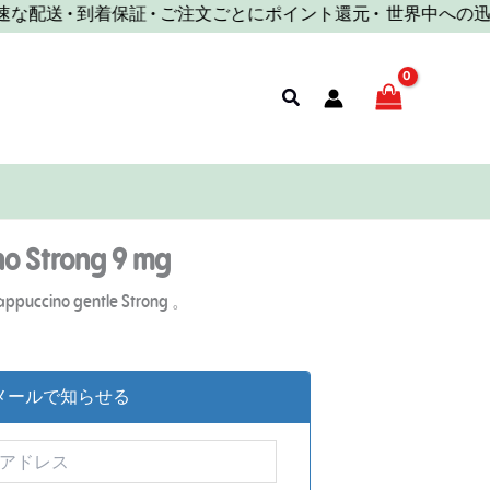
配送 • 到着保証 • ご注文ごとにポイント還元 •
世界中への迅速な
検
索
o Strong 9 mg
appuccino gentle Strong 。
ockメールで知らせる