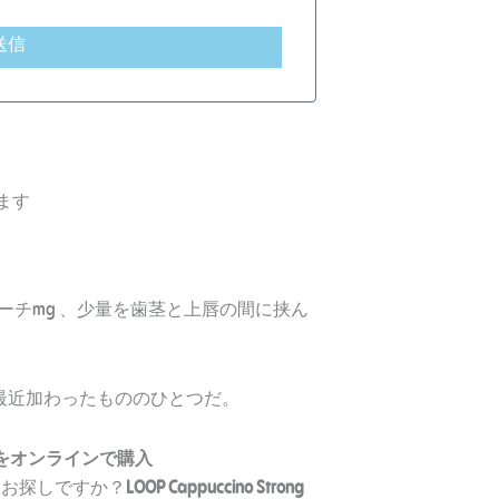
送信
ます
g ニコチンポーチmg 、少量を歯茎と上唇の間に挟ん
メントに最近加わったもののひとつだ。
ng ポーチをオンラインで購入
ーチをお探しですか？
LOOP Cappuccino Strong