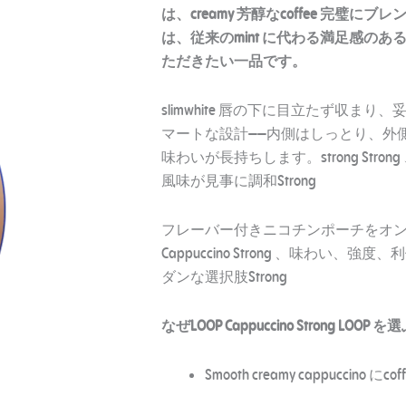
は、creamy 芳醇なcoffee 完
は、従来のmint に代わる満足感のある
ただきたい一品です。
slimwhite 唇の下に目立たず収ま
マートな設計——内側はしっとり、外
味わいが長持ちします。strong Stro
風味が見事に調和Strong
フレーバー付きニコチンポーチをオンライ
Cappuccino Strong 、味わ
ダンな選択肢Strong
なぜLOOP Cappuccino Strong LOOP
Smooth creamy cappuccino にcof