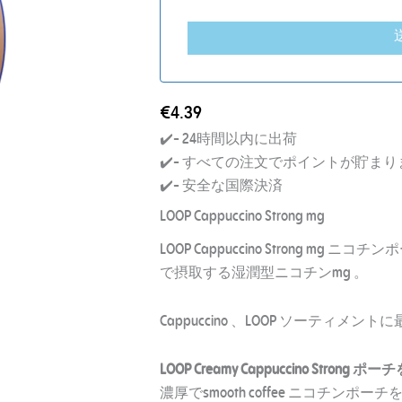
€
4.39
✔️- 24時間以内に出荷
✔️- すべての注文でポイントが貯まり
✔️- 安全な国際決済
LOOP Cappuccino Strong mg
LOOP Cappuccino Strong m
で摂取する湿潤型ニコチンmg 。
Cappuccino 、LOOP ソーティ
LOOP Creamy Cappuccino Stro
濃厚でsmooth coffee ニコチンポ