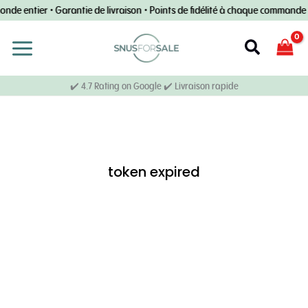
Skip
monde entier • Garantie de livraison • Points de fidélité à chaque command
to
content
Recherch
✔️ 4.7 Rating on Google ✔️ Livraison rapide