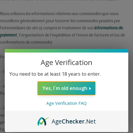
Nous utilisons les informations relatives aux commandes que nous
recueillons généralement pour honorer les commandes passées par
l'intermédiaire du site (y compris le traitement de vos
informations de
paiement
, l'organisation de l'expédition et l'envoi de factures et/ou de
confirmations de commande).
En outre, nous utilisons ces informations de commande pour :
- Communiquer avec vous ;
Age Verification
- examiner nos commandes pour détecter les risques potentiels ou les
You need to be at least 18 years to enter.
fraudes ; et
Yes, I´m old enough
- Conformément aux préférences que vous avez partagées avec nous,
vous fournir des informations ou de la publicité concernant nos
Age Verification FAQ
produits ou services. Nous utilisons les informations relatives à
l'appareil que nous recueillons pour nous aider à détecter les risques et