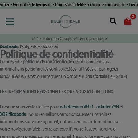
Skip
ier • Garantie de livraison • Points de fidélité à chaque commande • Livra
to
content
Recherch
✔️ 4.7 Rating on Google ✔️ Livraison rapide
Snusforsale
/
Politique de confidentialité
Politique de confidentialité
La présente
politique de confidentialité
décrit comment vos
informations personnelles sont collectées, utilisées et partagées
lorsque vous visitez ou effectuez un achat sur
Snusforsale
(le « Site »).
LES INFORMATIONS PERSONNELLES QUE NOUS RECUEILLONS :
Lorsque vous visitez le Site pour
achetersnus VELO
,
acheter ZYN
et
XQS Nicopods
, nous recueillons automatiquement certaines
informations sur votre appareil, notamment des informations sur
votre navigateur Web, votre adresse IP, votre fuseau horaire et
certains des cookies sur votre appareil. De plus, lorsque vous naviguez