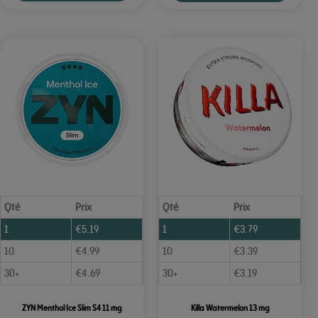
Qté
Prix
Qté
Prix
1
€
5.19
1
€
3.79
10
€
4.99
10
€
3.39
30+
€
4.69
30+
€
3.19
ZYN Menthol Ice Slim S4 11 mg
Killa Watermelon 13 mg