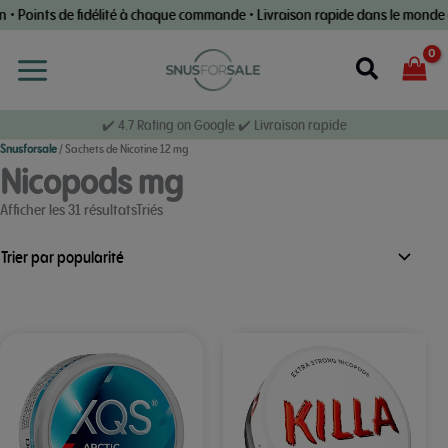
Skip
ints de fidélité à chaque commande • Livraison rapide dans le monde entier
to
content
Recherch
✔️ 4.7 Rating on Google ✔️ Livraison rapide
Snusforsale
/
Sachets de Nicotine 12 mg
Nicopods mg
par
Afficher les 31 résultatsTriés
popularité