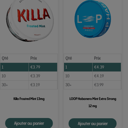
Qté
Prix
Qté
Prix
1
€
3.79
1
€
4.39
10
€
3.39
10
€
4.19
30+
€
3.19
30+
€
3.99
Killa Frosted Mint 13mg
LOOP Habanero Mint Extra Strong
12 mg
Ajouter au panier
Ajouter au panier