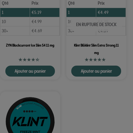
Qté
Prix
Qté
Prix
1
€
5.19
1
€
4.49
10
€
4.99
10
€
4.29
EN RUPTURE DE STOCK
30+
€
4.69
30+
€
4.09
ZYN Blackcurrant Ice Slim S4 11 mg
Klint Blåklint Slim Extra Strong 11
mg
Ajouter au panier
Ajouter au panier