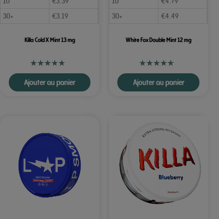
10
€
3.39
10
€
4.79
30+
€
3.19
30+
€
4.49
Killa Cold X Mint 13 mg
White Fox Double Mint 12 mg
Ajouter au panier
Ajouter au panier