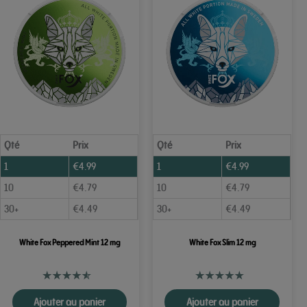
Qté
Prix
Qté
Prix
1
€
4.99
1
€
4.99
10
€
4.79
10
€
4.79
30+
€
4.49
30+
€
4.49
White Fox Peppered Mint 12 mg
White Fox Slim 12 mg
Ajouter au panier
Ajouter au panier