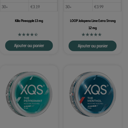
30+
€
3.19
30+
€
3.99
Killa Pineapple 13 mg
LOOP Jalapeno Lime Extra Strong
12 mg
Ajouter au panier
Ajouter au panier