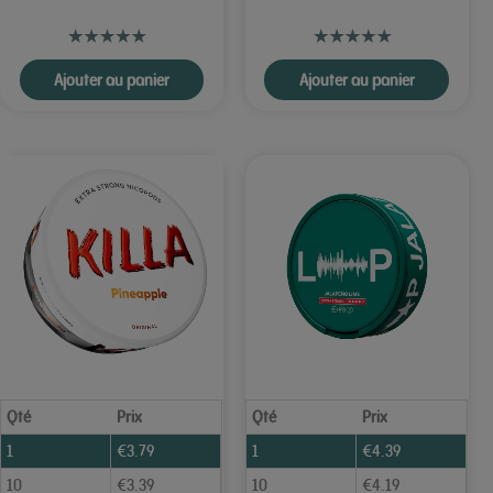
Ajouter au panier
Ajouter au panier
Qté
Prix
Qté
Prix
1
€
3.79
1
€
4.39
10
€
3.39
10
€
4.19