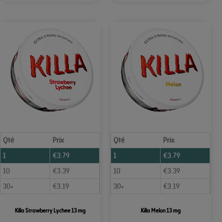
Qté
Prix
Qté
Prix
1
€
3.79
1
€
3.79
10
€
3.39
10
€
3.39
30+
€
3.19
30+
€
3.19
Killa Strawberry Lychee 13 mg
Killa Melon 13 mg