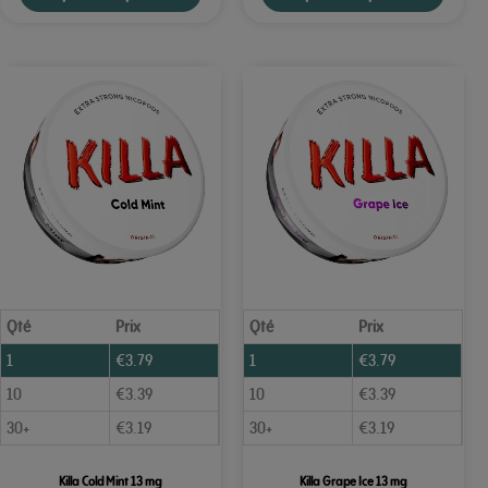
Qté
Prix
Qté
Prix
1
€
3.79
1
€
3.79
10
€
3.39
10
€
3.39
30+
€
3.19
30+
€
3.19
Killa Cold Mint 13 mg
Killa Grape Ice 13 mg