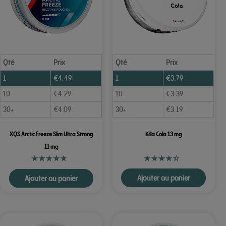
Qté
Prix
Qté
Prix
1
€
4.49
1
€
3.79
10
€
4.29
10
€
3.39
30+
€
4.09
30+
€
3.19
XQS Arctic Freeze Slim Ultra Strong
Killa Cola 13 mg
11 mg
Ajouter au panier
Ajouter au panier