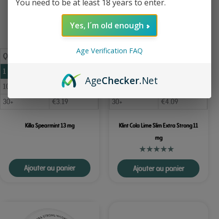
You need to be at least 18 years to enter.
Yes, I´m old enough
Age Verification FAQ
Qté
Prix
Qté
Prix
1
€
3.79
1
€
4.49
Age
Checker
.Net
10
€
3.39
10
€
4.29
30+
€
3.19
30+
€
4.09
Killa Spearmint 13 mg
Klint Cola Lime Slim Extra Strong 11
mg
Ajouter au panier
Ajouter au panier