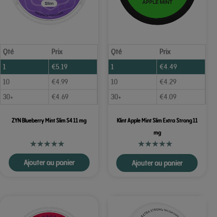
Qté
Prix
Qté
Prix
1
€
5.19
1
€
4.49
10
€
4.99
10
€
4.29
30+
€
4.69
30+
€
4.09
ZYN Blueberry Mint Slim S4 11 mg
Klint Apple Mint Slim Extra Strong 11
mg
Ajouter au panier
Ajouter au panier