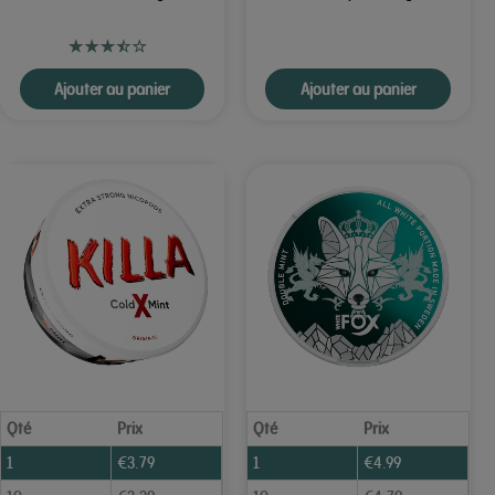
Ajouter au panier
Ajouter au panier
Qté
Prix
Qté
Prix
1
€
3.79
1
€
4.99