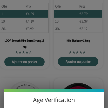
Qté
Prix
Qté
Prix
1
€
4.39
1
€
3.79
10
€
4.19
10
€
3.39
30+
€
3.99
30+
€
3.19
LOOP Smooth Mint Extra Strong 12
Killa Blueberry 13 mg
mg
Ajouter au panier
Ajouter au panier
Age Verification