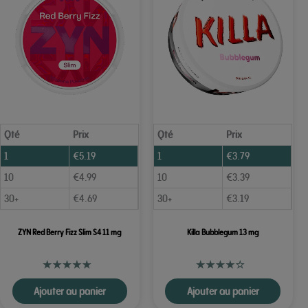
Qté
Prix
Qté
Prix
1
€
5.19
1
€
3.79
10
€
4.99
10
€
3.39
30+
€
4.69
30+
€
3.19
ZYN Red Berry Fizz Slim S4 11 mg
Killa Bubblegum 13 mg
Ajouter au panier
Ajouter au panier