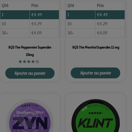
Qté
Prix
Qté
Prix
1
€
4.49
1
€
4.49
10
€
4.29
10
€
4.29
30+
€
4.09
30+
€
4.09
XQS The Peppermint Superslim
XQS The Menthol Superslim 11 mg
10mg
Ajouter au panier
Ajouter au panier