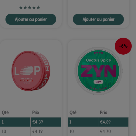
Ajouter au panier
Ajouter au panier
-6%
Qté
Prix
Qté
Prix
1
€
4.39
1
€
4.89
10
€
4.19
10
€
4.70