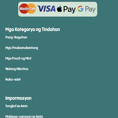
Mga Kategorya ng Tindahan
Pang-Baguhan
Mga Pinakamabentang
Mga Pouch ng Mint
Walang Nikotina
Naka-sale!
Impormasyon
Tungkol sa Amin
Makipag-ugnayan sa Amin