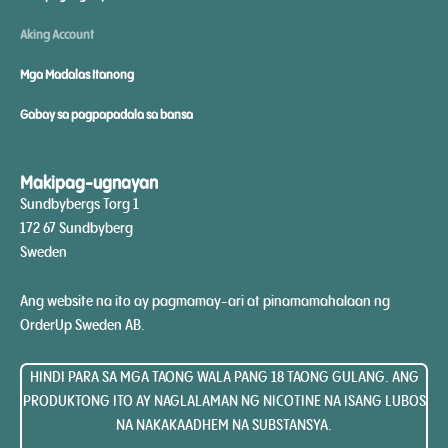
Aking Account
Mga Madalas Itanong
Gabay sa pagpapadala sa bansa
Makipag-ugnayan
Sundbybergs Torg 1
172 67 Sundbyberg
Sweden
Ang website na ito ay pagmamay-ari at pinamamahalaan ng
OrderUp Sweden AB.
HINDI PARA SA MGA TAONG WALA PANG 18 TAONG GULANG. ANG
PRODUKTONG ITO AY NAGLALAMAN NG NICOTINE NA ISANG LUBOS
NA NAKAKAADHEM NA SUBSTANSYA.