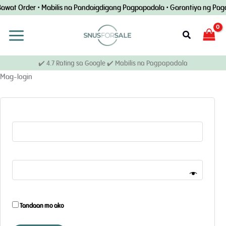
Laktawan
wat Order • Mabilis na Pandaigdigang Pagpapadala • Garantiya ng Pagda
ang
nilalaman
Maghanap
✔️ 4.7 Rating sa Google ✔️ Mabilis na Pagpapadala
Mag-login
Tandaan mo ako