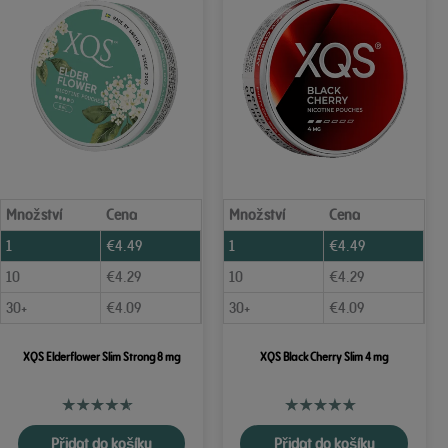
Množství
Cena
Množství
Cena
1
€
4.49
1
€
4.49
10
€
4.29
10
€
4.29
30+
€
4.09
30+
€
4.09
XQS Elderflower Slim Strong 8 mg
XQS Black Cherry Slim 4 mg
Přidat do košíku
Přidat do košíku