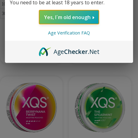
You need to be at least 18 years to enter.
10
€
4.29
10
€
4.29
30+
€
4.09
30+
€
4.09
Yes, I´m old enough
XQS Chili Mango Slim X-Strong 10
XQS Black Cherry Slim Strong 8 mg
Age Verification FAQ
mg
Age
Checker
.Net
Přidat do košíku
Přidat do košíku