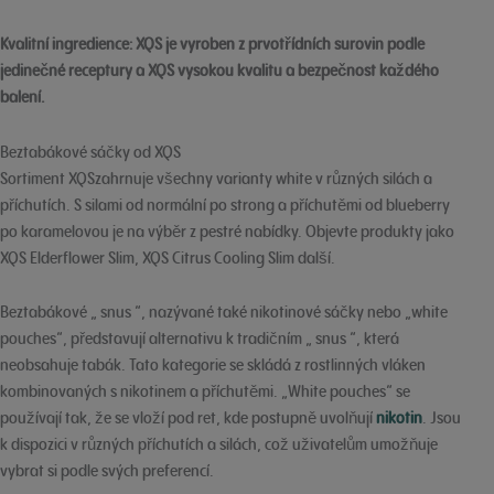
Kvalitní ingredience:
XQS je vyroben z prvotřídních surovin podle
jedinečné receptury a XQS vysokou kvalitu a bezpečnost každého
balení.
Beztabákové sáčky od XQS
Sortiment XQSzahrnuje všechny varianty white v různých silách a
příchutích. S silami od normální po strong a příchutěmi od blueberry
po karamelovou je na výběr z pestré nabídky. Objevte produkty jako
XQS Elderflower Slim, XQS Citrus Cooling Slim další.
Beztabákové „ snus “, nazývané také nikotinové sáčky nebo „white
pouches“, představují alternativu k tradičním „ snus “, která
neobsahuje tabák. Tato kategorie se skládá z rostlinných vláken
kombinovaných s nikotinem a příchutěmi. „White pouches“ se
používají tak, že se vloží pod ret, kde postupně uvolňují
nikotin
. Jsou
k dispozici v různých příchutích a silách, což uživatelům umožňuje
vybrat si podle svých preferencí.