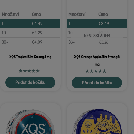
Množství
Cena
Množství
Cena
1
€
4.49
1
€
3.49
10
€
4.29
10
€
3.34
NENÍ SKLADEM
30+
€
4.09
30+
€
3.18
XQS Tropical Slim Strong 8 mg
XQS Orange Apple Slim Strong 8
mg
Přidat do košíku
Přidat do košíku