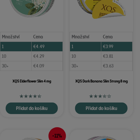
Množství
Cena
Množství
Cena
1
€
4.49
1
€
3.99
10
€
4.29
10
€
3.81
30+
€
4.09
30+
€
3.63
XQS Elderflower Slim 4 mg
XQS Dark Banana Slim Strong 8 mg
Přidat do košíku
Přidat do košíku
-11%