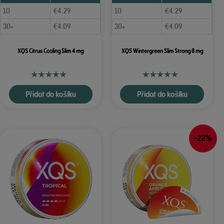
10
€
4.29
10
€
4.29
30+
€
4.09
30+
€
4.09
XQS Citrus Cooling Slim 4 mg
XQS Wintergreen Slim Strong 8 mg
Přidat do košíku
Přidat do košíku
-22%