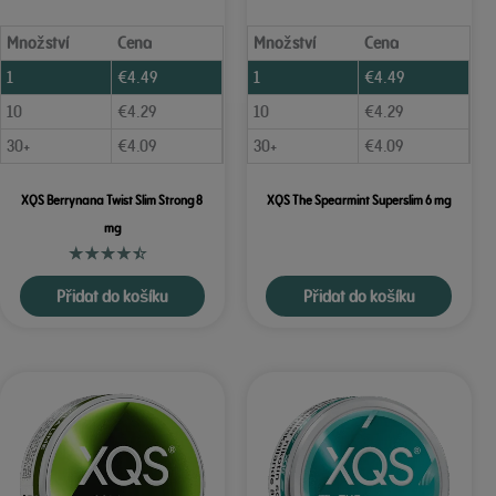
Množství
Cena
Množství
Cena
1
€
4.49
1
€
4.49
10
€
4.29
10
€
4.29
30+
€
4.09
30+
€
4.09
XQS Berrynana Twist Slim Strong 8
XQS The Spearmint Superslim 6 mg
mg
Přidat do košíku
Přidat do košíku