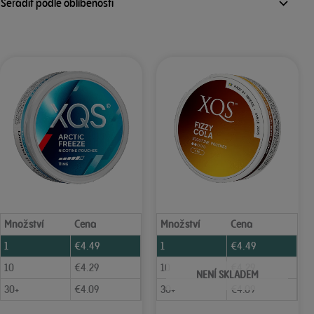
Množství
Cena
Množství
Cena
1
€
4.49
1
€
4.49
10
€
4.29
10
€
4.29
NENÍ SKLADEM
30+
€
4.09
30+
€
4.09