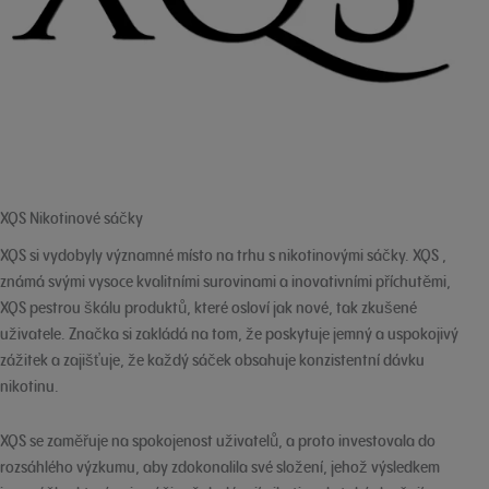
XQS Nikotinové sáčky
XQS si vydobyly významné místo na trhu s nikotinovými sáčky. XQS ,
známá svými vysoce kvalitními surovinami a inovativními příchutěmi,
XQS pestrou škálu produktů, které osloví jak nové, tak zkušené
uživatele. Značka si zakládá na tom, že poskytuje jemný a uspokojivý
zážitek a zajišťuje, že každý sáček obsahuje konzistentní dávku
nikotinu.
XQS se zaměřuje na spokojenost uživatelů, a proto investovala do
rozsáhlého výzkumu, aby zdokonalila své složení, jehož výsledkem