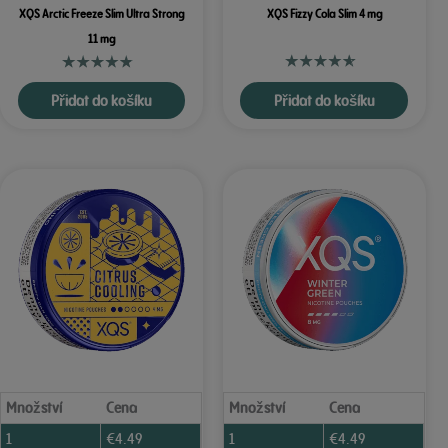
XQS Arctic Freeze Slim Ultra Strong
XQS Fizzy Cola Slim 4 mg
11 mg
Přidat do košíku
Přidat do košíku
Množství
Cena
Množství
Cena
1
€
4.49
1
€
4.49