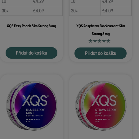
10
€
4.29
10
€
4.29
30+
€
4.09
30+
€
4.09
XQS Fizzy Peach Slim Strong 8 mg
XQS Raspberry Blackcurrant Slim
Strong 8 mg
Přidat do košíku
Přidat do košíku