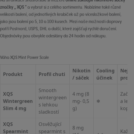
značky „ XQS “
a vybrat si z celého sortimentu. Nabízíme také různé
velikosti balení, od jednotlivých krabiček až po vícesložkové balení,
jako jsou balení po 5, 10 a 100 kusech. Mezi naše možnosti dopravy
patří Postnord, USPS, DHL a další, které zajišťují rychlé doručení.
Objednávky jsou obvykle odeslány do 24 hodin od nákupu.
Váha XQS Mint Power Scale
Nikotin
Cooling
Nejle
Produkt
Profil chuti
/ sáček
účinek
pro
Smooth
XQS
4 mg (8
Začáte
wintergreen
Wintergreen
mg- 0,5
❄
a lehč
s lehkou
Slim 4 mg
g)
kopán
sladkostí
XQS
Osvěžující
8 mg
Spearmint
spearmint s
Každo