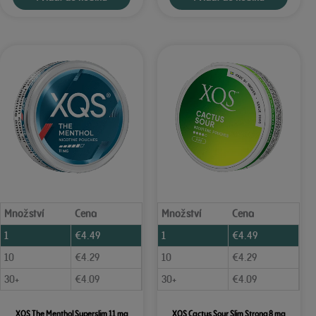
Množství
Cena
Množství
Cena
1
€
4.49
1
€
4.49
10
€
4.29
10
€
4.29
30+
€
4.09
30+
€
4.09
XQS The Menthol Superslim 11 mg
XQS Cactus Sour Slim Strong 8 mg