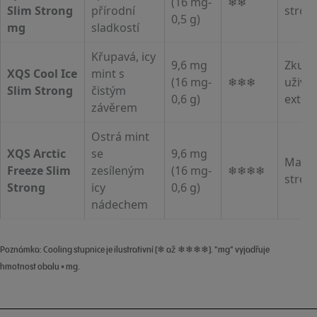
(16 mg-
❄❄
Slim Strong
přírodní
stron
0,5 g)
mg
sladkostí
Křupavá, icy
9,6 mg
Zkuše
XQS Cool Ice
mint s
(16 mg-
❄❄❄
uživat
Slim Strong
čistým
0,6 g)
extra 
závěrem
Ostrá mint
XQS Arctic
se
9,6 mg
Max a
Freeze Slim
zesíleným
(16 mg-
❄❄❄❄
stron
Strong
icy
0,6 g)
nádechem
Poznámka: Cooling stupnice je ilustrativní (❄ až ❄❄❄❄). "mg" vyjadřuje
hmotnost obalu × mg.