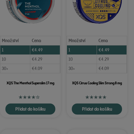
Množství
Cena
Množství
Cena
1
€
4.49
1
€
4.49
10
€
4.29
10
€
4.29
30+
€
4.09
30+
€
4.09
XQS The Menthol Superslim 17 mg
XQS Citrus Cooling Slim Strong 8 mg
Přidat do košíku
Přidat do košíku