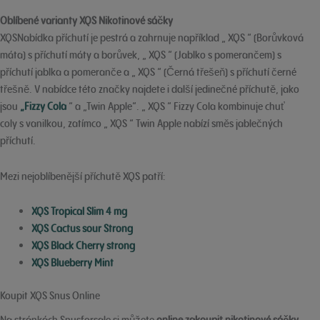
Oblíbené varianty XQS Nikotinové sáčky
XQSNabídka příchutí je pestrá a zahrnuje například „ XQS “ (Borůvková
máta) s příchutí máty a borůvek, „ XQS “ (Jablko s pomerančem) s
příchutí jablka a pomeranče a „ XQS “ (Černá třešeň) s příchutí černé
třešně. V nabídce této značky najdete i další jedinečné příchutě, jako
jsou
„Fizzy Cola
“ a „Twin Apple“. „ XQS “ Fizzy Cola kombinuje chuť
coly s vanilkou, zatímco „ XQS “ Twin Apple nabízí směs jablečných
příchutí.
Mezi nejoblíbenější příchutě XQS patří:
XQS Tropical Slim 4 mg
XQS Cactus sour Strong
XQS Black Cherry strong
XQS Blueberry Mint
Koupit XQS Snus Online
Na stránkách Snusforsale si můžete
online zakoupit nikotinové sáčky