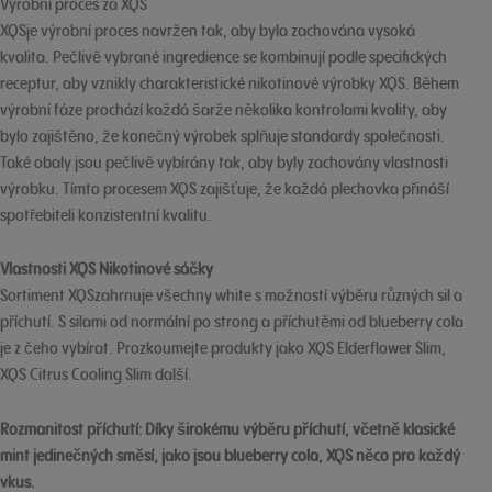
Výrobní proces za XQS
XQSje výrobní proces navržen tak, aby byla zachována vysoká
kvalita. Pečlivě vybrané ingredience se kombinují podle specifických
receptur, aby vznikly charakteristické nikotinové výrobky XQS. Během
výrobní fáze prochází každá šarže několika kontrolami kvality, aby
bylo zajištěno, že konečný výrobek splňuje standardy společnosti.
Také obaly jsou pečlivě vybírány tak, aby byly zachovány vlastnosti
výrobku. Tímto procesem XQS zajišťuje, že každá plechovka přináší
spotřebiteli konzistentní kvalitu.
Vlastnosti XQS Nikotinové sáčky
Sortiment XQSzahrnuje všechny white s možností výběru různých sil a
příchutí. S silami od normální po strong a příchutěmi od blueberry cola
je z čeho vybírat. Prozkoumejte produkty jako XQS Elderflower Slim,
XQS Citrus Cooling Slim další.
Rozmanitost příchutí:
Díky širokému výběru příchutí, včetně klasické
mint jedinečných směsí, jako jsou blueberry cola, XQS něco pro každý
vkus.