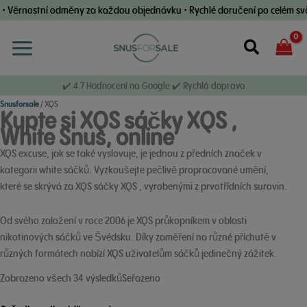
Přeskočit
tní odměny za každou objednávku • Rychlé doručení po celém světě • Zár
na
obsah
Vyhledáv
✔️ 4.7 Hodnocení na Google ✔️ Rychlá doprava
Snusforsale
/
XQS
Kupte si XQS sáčky XQS ,
White Snus, online
XQS excuse, jak se také vyslovuje, je jednou z předních značek v
kategorii white sáčků. Vyzkoušejte pečlivě propracované umění,
které se skrývá za XQS sáčky XQS , vyrobenými z prvotřídních surovin.
Od svého založení v roce 2006 je XQS průkopníkem v oblasti
nikotinových sáčků ve Švédsku. Díky zaměření na různé příchutě v
různých formátech nabízí XQS uživatelům sáčků jedinečný zážitek.
podle
Zobrazeno všech 34 výsledkůSeřazeno
oblíbenosti