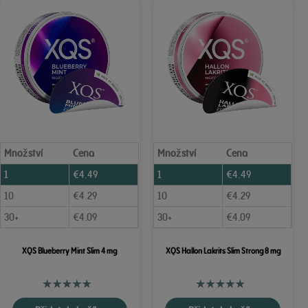
Množství
Cena
Množství
Cena
1
€
4.49
1
€
4.49
10
€
4.29
10
€
4.29
30+
€
4.09
30+
€
4.09
XQS Blueberry Mint Slim 4 mg
XQS Hallon Lakrits Slim Strong 8 mg