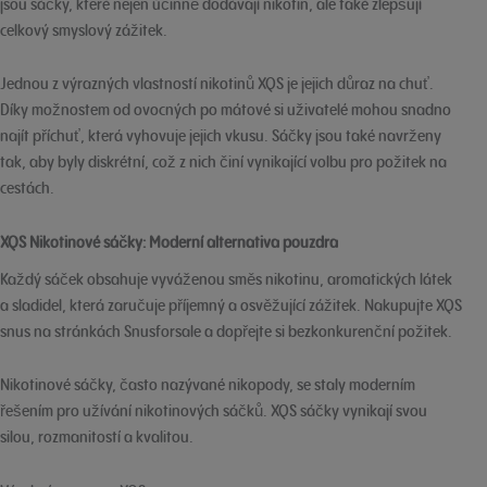
jsou sáčky, které nejen účinně dodávají nikotin, ale také zlepšují
celkový smyslový zážitek.
Jednou z výrazných vlastností nikotinů XQS je jejich důraz na chuť.
Díky možnostem od ovocných po mátové si uživatelé mohou snadno
najít příchuť, která vyhovuje jejich vkusu. Sáčky jsou také navrženy
tak, aby byly diskrétní, což z nich činí vynikající volbu pro požitek na
cestách.
XQS Nikotinové sáčky: Moderní alternativa pouzdra
Každý sáček obsahuje vyváženou směs nikotinu, aromatických látek
a sladidel, která zaručuje příjemný a osvěžující zážitek. Nakupujte XQS
snus na stránkách Snusforsale a dopřejte si bezkonkurenční požitek.
Nikotinové sáčky, často nazývané nikopody, se staly moderním
řešením pro užívání nikotinových sáčků. XQS sáčky vynikají svou
silou, rozmanitostí a kvalitou.