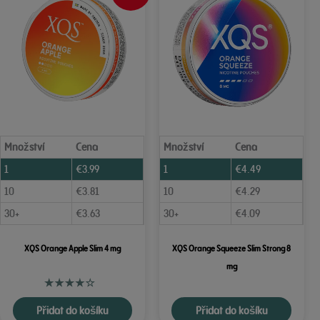
Množství
Cena
Množství
Cena
1
€
3.99
1
€
4.49
10
€
3.81
10
€
4.29
30+
€
3.63
30+
€
4.09
XQS Orange Apple Slim 4 mg
XQS Orange Squeeze Slim Strong 8
mg
Přidat do košíku
Přidat do košíku