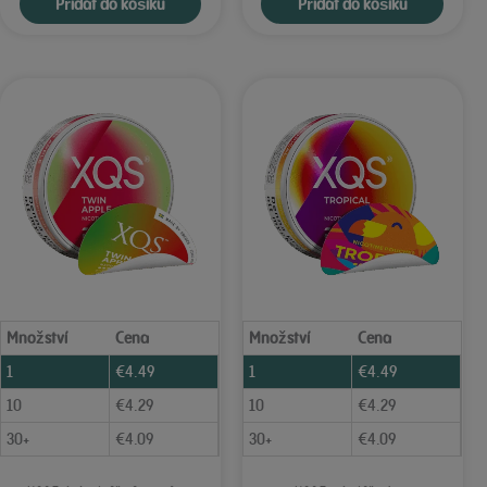
Přidat do košíku
Přidat do košíku
Množství
Cena
Množství
Cena
1
€
4.49
1
€
4.49
10
€
4.29
10
€
4.29
30+
€
4.09
30+
€
4.09