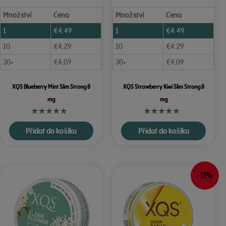
Množství
Cena
Množství
Cena
1
€
4.49
1
€
4.49
10
€
4.29
10
€
4.29
30+
€
4.09
30+
€
4.09
XQS Blueberry Mint Slim Strong 8
XQS Strawberry Kiwi Slim Strong 8
mg
mg
Přidat do košíku
Přidat do košíku
-11%