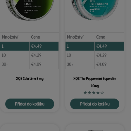
Množství
Cena
Množství
Cena
1
€
4.49
1
€
4.49
10
€
4.29
10
€
4.29
30+
€
4.09
30+
€
4.09
XQS Cola Lime 8 mg
XQS The Peppermint Superslim
10mg
Přidat do košíku
Přidat do košíku