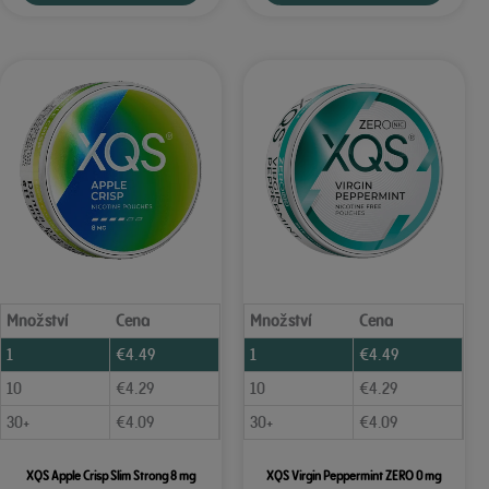
Množství
Cena
Množství
Cena
1
€
4.49
1
€
4.49
10
€
4.29
10
€
4.29
30+
€
4.09
30+
€
4.09
XQS Apple Crisp Slim Strong 8 mg
XQS Virgin Peppermint ZERO 0 mg