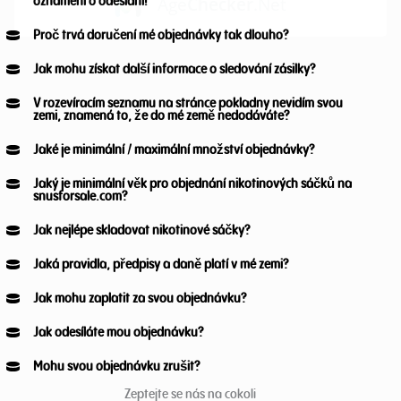
oznámení o odeslání!
Proč trvá doručení mé objednávky tak dlouho?
Jak mohu získat další informace o sledování zásilky?
V rozevíracím seznamu na stránce pokladny nevidím svou
zemi, znamená to, že do mé země nedodáváte?
Jaké je minimální / maximální množství objednávky?
Jaký je minimální věk pro objednání nikotinových sáčků na
snusforsale.com?
Jak nejlépe skladovat nikotinové sáčky?
Age Verification
Jaká pravidla, předpisy a daně platí v mé zemi?
You need to be at least 18 years to enter.
Jak mohu zaplatit za svou objednávku?
Yes, I´m old enough
Jak odesíláte mou objednávku?
Age Verification FAQ
Mohu svou objednávku zrušit?
Zeptejte se nás na cokoli