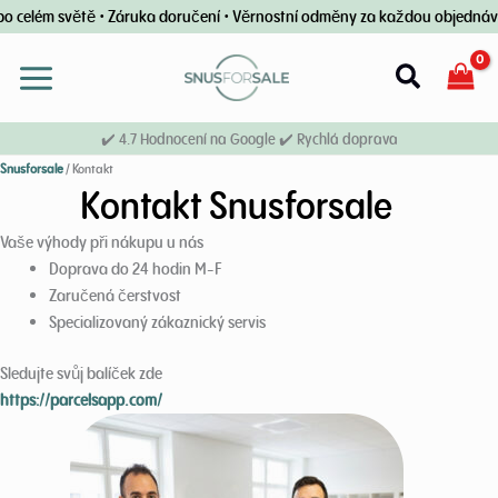
Přeskočit
celém světě • Záruka doručení • Věrnostní odměny za každou objednávku 
na
obsah
Vyhledáv
✔️ 4.7 Hodnocení na Google ✔️ Rychlá doprava
Snusforsale
/
Kontakt
Kontakt Snusforsale
Vaše výhody při nákupu u nás
Doprava do 24 hodin M-F
Zaručená čerstvost
Specializovaný zákaznický servis
Sledujte svůj balíček zde
https://parcelsapp.com/