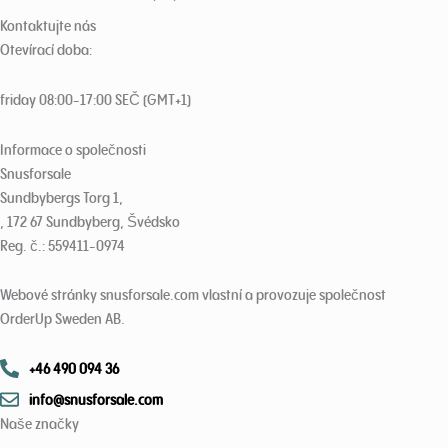
Age
Checker
.Net
Kontaktujte nás
Otevírací doba:
friday 08:00-17:00 SEČ (GMT+1)
Informace o společnosti
Snusforsale
Sundbybergs Torg 1,
, 172 67 Sundbyberg, Švédsko
Reg. č.: 559411-0974
Webové stránky snusforsale.com vlastní a provozuje společnost
OrderUp Sweden AB.
+46 490 094 36
info@snusforsale.com
Naše značky