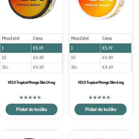
Množství
Cena
Množství
Cena
1
€
5.19
1
€
5.19
10
€
4.89
10
€
4.89
30+
€
4.69
30+
€
4.69
VELO Tropical Mango Slim 14 mg
VELO Tropical Mango Slim 6 mg
Přidat do košíku
Přidat do košíku