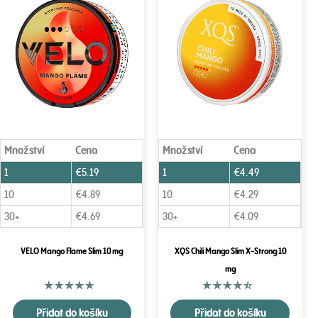
Množství
Cena
Množství
Cena
1
€
5.19
1
€
4.49
10
€
4.89
10
€
4.29
30+
€
4.69
30+
€
4.09
VELO Mango Flame Slim 10 mg
XQS Chili Mango Slim X-Strong 10
mg
Přidat do košíku
Přidat do košíku