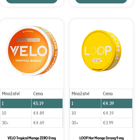
Množství
Cena
Množství
Cena
1
€
5.19
1
€
4.39
10
€
4.89
10
€
4.19
30+
€
4.69
30+
€
3.99
VELO Tropical Mango ZERO 0 mg
LOOP Hot Mango Strong 9 mg