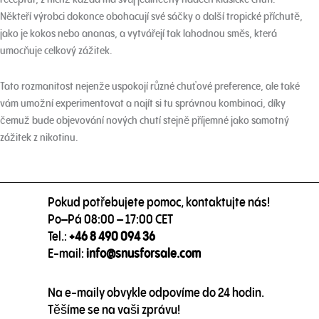
Někteří výrobci dokonce obohacují své sáčky o další tropické příchutě,
jako je kokos nebo ananas, a vytvářejí tak lahodnou směs, která
umocňuje celkový zážitek.
Tato rozmanitost nejenže uspokojí různé chuťové preference, ale také
vám umožní experimentovat a najít si tu správnou kombinaci, díky
čemuž bude objevování nových chutí stejně příjemné jako samotný
zážitek z nikotinu.
Pokud potřebujete pomoc, kontaktujte nás!
Po–Pá 08:00 – 17:00 CET
Tel.:
+46 8 490 094 36
E-mail:
info@snusforsale.com
Na e-maily obvykle odpovíme do 24 hodin.
Těšíme se na vaši zprávu!