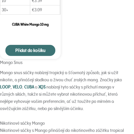
10
€
3.39
30+
€
3.09
CUBA White Mango 10 mg
Přidat do košíku
Mango Snus
Mango snus sáčky nabízejí tropický a šťavnatý způsob, jak si užít
nikotin, a přinášejí sladkou a živou chuť zralých mang. Značky jako
LOOP
,
VELO
,
CUBA
a
XQS
nabízejí tyto sáčky s příchutí manga v
různých silách, takže si můžete vybrat nikotinovou příchuť, která
nejlépe vyhovuje vašim preferencím, ať už toužíte po mírném a
osvěžujícím zážitku, nebo po silnějším účinku.
Nikotinové sáčky Mango
Nikotinové sáčky s Mango přinášejí do nikotinového zážitku tropical