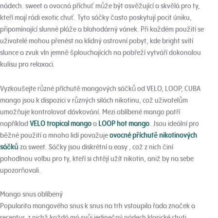
nádech. sweet a ovocná příchuť může být osvěžující a skvělá pro ty,
kteří mají rádi exotic chuť. Tyto sáčky často poskytují pocit úniku,
připomínající slunné pláže a blahodárný vánek. Při každém použití se
uživatelé mohou přenést na klidný ostrovní pobyt, kde bright svítí
slunce a zvuk vln jemně šplouchajících na pobřeží vytváří dokonalou
kulisu pro relaxaci.
Vyzkoušejte různé příchutě mangových sáčků od VELO, LOOP, CUBA
mango jsou k dispozici v různých silách nikotinu, což uživatelům
umožňuje kontrolovat dávkování. Mezi oblíbené mango patří
například
VELO tropical mango
a
LOOP hot mango
. Jsou ideální pro
běžné použití a mnoho lidí považuje
ovocné příchutě nikotinových
sáčků
za sweet. Sáčky jsou diskrétní a easy , což z nich činí
pohodlnou volbu pro ty, kteří si chtějí užít nikotin, aniž by na sebe
upozorňovali.
Mango snus oblíbený
Popularita mangového snus k snus na trh vstoupila řada značek a
receptur, z nichž každá má svůj jedinečný nádech klasické chuti.