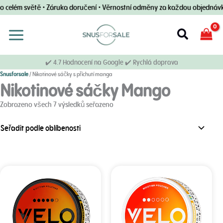
Přeskočit
celém světě • Záruka doručení • Věrnostní odměny za každou objednávku 
na
obsah
Vyhledáv
✔️ 4.7 Hodnocení na Google ✔️ Rychlá doprava
Snusforsale
/
Nikotinové sáčky s příchutí manga
Nikotinové sáčky Mango
podle
Zobrazeno všech 7 výsledků seřazeno
oblíbenosti