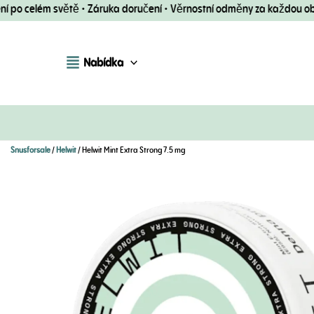
Přeskočit
po celém světě • Záruka doručení • Věrnostní odměny za každou objed
na
obsah
Nabídka
Snusforsale
/
Helwit
/ Helwit Mint Extra Strong 7.5 mg