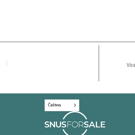
Víc
Čeština