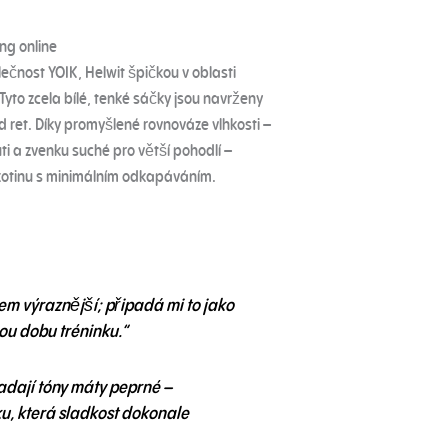
ong online
lečnost YOIK, Helwit špičkou v oblasti
Tyto zcela bílé, tenké sáčky jsou navrženy
d ret.
Díky promyšlené rovnováze vlhkosti –
uti a zvenku suché pro větší pohodlí –
 nikotinu s minimálním odkapáváním.
em výraznější; připadá mi to jako
elou dobu tréninku.“
padají tóny máty peprné –
u, která sladkost dokonale