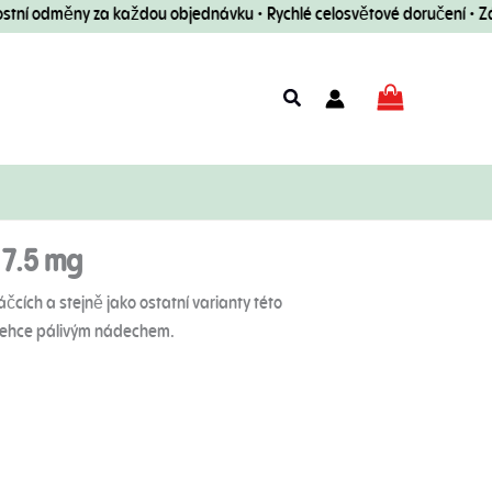
ní odměny za každou objednávku • Rychlé celosvětové doručení • Zár
Vyhledávání
 7.5 mg
čcích a stejně jako ostatní varianty této
s lehce pálivým nádechem.