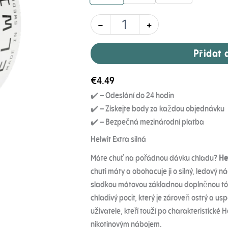
-
+
Přidat 
€
4.49
✔️ – Odeslání do 24 hodin
✔️ – Získejte body za každou objednávku
✔️ – Bezpečná mezinárodní platba
Helwit Extra silná
Máte chuť na pořádnou dávku chladu?
He
chuti máty a obohacuje ji o silný, ledový n
sladkou mátovou základnou doplněnou tóny
chladivý pocit, který je zároveň ostrý a usp
uživatele, kteří touží po charakteristické 
nikotinovým nábojem.