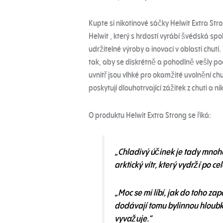
Kupte si nikotinové sáčky Helwit Extra Str
Helwit , který s hrdostí vyrábí švédská spo
udržitelné výroby a inovací v oblasti chutí.
tak, aby se diskrétně a pohodlně vešly po
uvnitř jsou vlhké pro okamžité uvolnění ch
poskytují dlouhotrvající zážitek z chuti a
O produktu Helwit Extra Strong se říká:
„Chladivý účinek je tady mnoh
arktický vítr, který vydrží po c
„Moc se mi líbí, jak do toho za
dodávají tomu bylinnou hloubk
vyvažuje.“