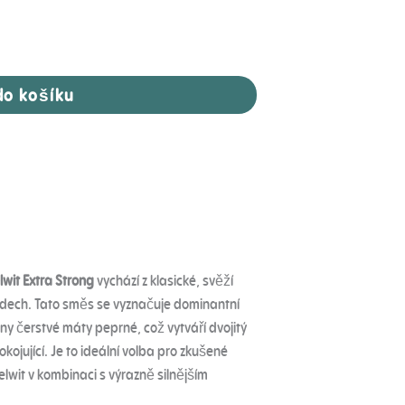
do košíku
lwit Extra Strong
vychází z klasické, svěží
ádech.
Tato směs se vyznačuje dominantní
 čerstvé máty peprné, což vytváří dvojitý
okojující. Je to ideální volba pro zkušené
Helwit v kombinaci s výrazně silnějším