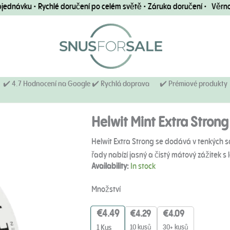
návku • Rychlé doručení po celém světě • Záruka doručení • Věrnost
✔️ 4.7 Hodnocení na Google ✔️ Rychlá doprava
✔️ Prémiové produkty
Helwit Mint Extra Strong
Helwit Extra Strong se dodává v tenkých sá
řady nabízí jasný a čistý mátový zážitek 
Helwit
Availability:
In stock
Extra
Strong
Množství
7,5
mg
€
4.49
€
4.29
€
4.09
–
balení
10 kusů
30+ kusů
1
Kus