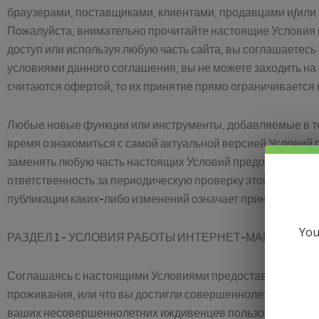
браузерами, поставщиками, клиентами, продавцами и/или
Пожалуйста, внимательно прочитайте настоящие Условия п
доступ или используя любую часть сайта, вы соглашаетес
условиями данного соглашения, вы не можете заходить на
считаются офертой, то их принятие прямо ограничивается
Любые новые функции или инструменты, добавляемые в те
время ознакомиться с самой актуальной версией Условий п
заменять любую часть настоящих Условий предоставления 
ответственность за периодическую проверку этой страниц
публикации каких-либо изменений означает принятие этих
You
РАЗДЕЛ 1 - УСЛОВИЯ РАБОТЫ ИНТЕРНЕТ-МАГАЗИНА
Соглашаясь с настоящими Условиями предоставления услу
проживания, или что вы достигли совершеннолетия в ваше
ваших несовершеннолетних иждивенцев пользоваться эти