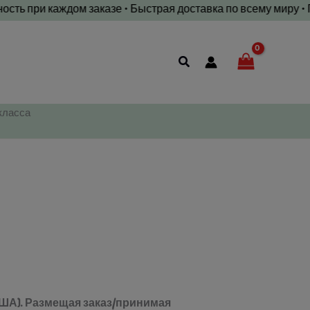
ри каждом заказе • Быстрая доставка по всему миру • Гарант
Поиск
класса
в США). Размещая заказ/принимая