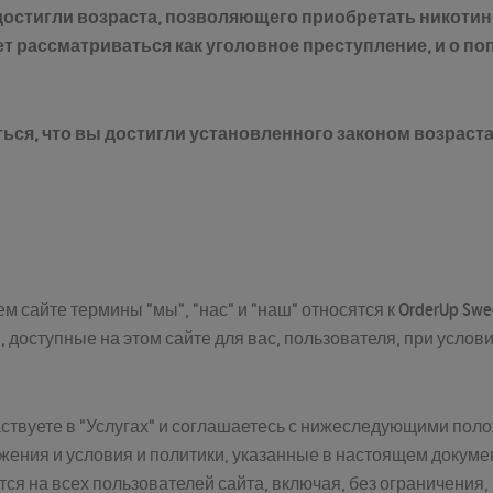
 достигли возраста, позволяющего приобретать никоти
 рассматриваться как уголовное преступление, и о п
ться, что вы достигли установленного законом возраста
м сайте термины "мы", "нас" и "наш" относятся к OrderUp Swe
 доступные на этом сайте для вас, пользователя, при услов
частвуете в "Услугах" и соглашаетесь с нижеследующими пол
жения и условия и политики, указанные в настоящем докуме
я на всех пользователей сайта, включая, без ограничения