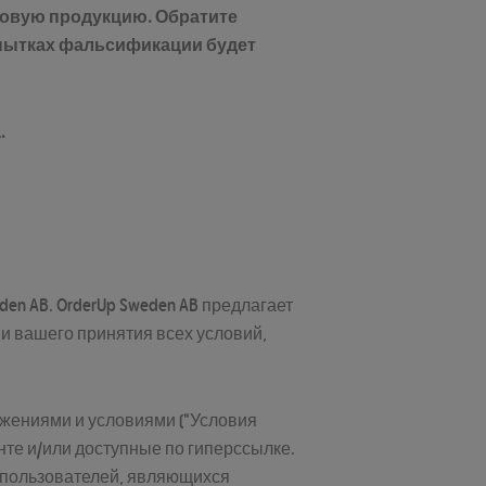
новую продукцию. Обратите
опытках фальсификации будет
.
den AB. OrderUp Sweden AB предлагает
ии вашего принятия всех условий,
ожениями и условиями ("Условия
нте и/или доступные по гиперссылке.
, пользователей, являющихся