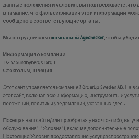
данные положения и условия, вы подтверждаете, что
внимание, что фальсификация этой информации может
сообщено в соответствующие органы.
Мы сотрудничаем с
компанией Agechecker
, чтобы убеди
Информация о компании
172 67 Sundbybergs Torg 1
Стокгольм, Швеция
Этот сайт управляется компанией OrderUp Sweden AB. На все
этот сайт, включая всю информацию, инструменты и услуги,
положений, политик и уведомлений, указанных здесь.
Посещая наш сайт и/или приобретая у нас что-либо, вы у
обслуживания", "Условия"), включая дополнительные поло
Настоящие Условия предоставления услуг распространяютс