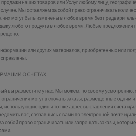
ь продажи наших товаров или Услуг любому лицу, географич
случае. Мы оставляем за собой право ограничивать количес
а них могут быть изменены в любое время без предварител
дажу любого продукта в любое время. Любые предложения п
апрещено.
 информации или других материалов, приобретенных или пол
исправлены.
ОРМАЦИИ О СЧЕТАХ
рый вы разместите у нас. Мы можем, по своему усмотрению, 
ти ограничения могут включать заказы, размещенные одним и
зы, использующие один и тот же адрес выставления счета и/и
ведомить вас, связавшись с вами по электронной почте и/и
за собой право ограничивать или запрещать заказы, которы
рами.