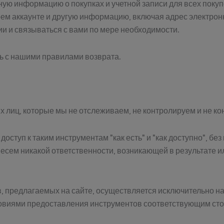
ную информацию о покупках и учетной записи для всех покуп
м аккаунте и другую информацию, включая адрес электронн
ии и связываться с вами по мере необходимости.
ь с нашими правилами возврата.
х лиц, которые мы не отслеживаем, не контролируем и не к
оступ к таким инструментам "как есть" и "как доступно", без
несем никакой ответственности, возникающей в результате и
 предлагаемых на сайте, осуществляется исключительно на
словиями предоставления инструментов соответствующим ст