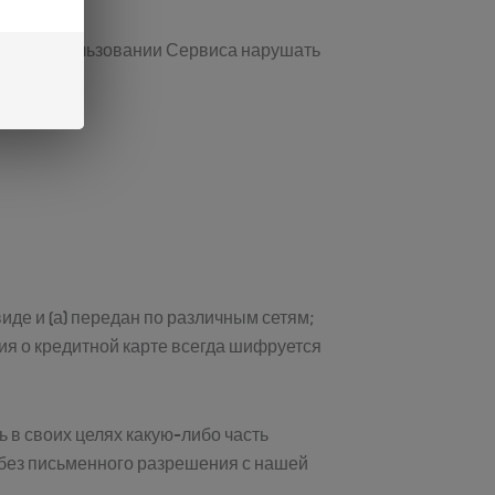
е при использовании Сервиса нарушать
де и (а) передан по различным сетям;
ия о кредитной карте всегда шифруется
ь в своих целях какую-либо часть
, без письменного разрешения с нашей