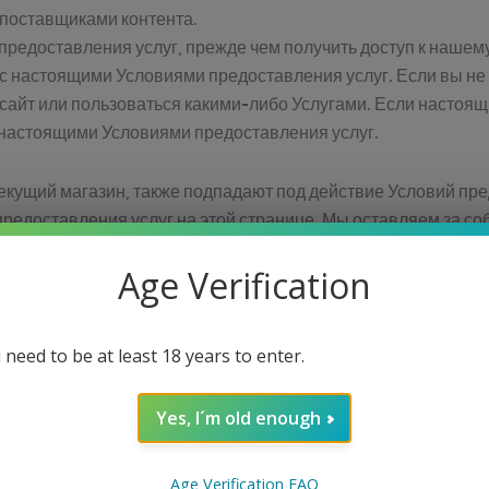
 поставщиками контента.
редоставления услуг, прежде чем получить доступ к нашему
ь с настоящими Условиями предоставления услуг. Если вы н
 сайт или пользоваться какими-либо Услугами. Если настоя
 настоящими Условиями предоставления услуг.
кущий магазин, также подпадают под действие Условий пре
редоставления услуг на этой странице. Мы оставляем за со
услуг путем публикации обновлений и/или изменений на на
Age Verification
ы на наличие изменений. Ваше дальнейшее использование ве
 изменений.
 need to be at least 18 years to enter.
Yes, I´m old enough
г, вы подтверждаете, что вы достигли совершеннолетия в 
м штате или провинции проживания и дали нам свое согласие
м сайтом.
Age Verification FAQ