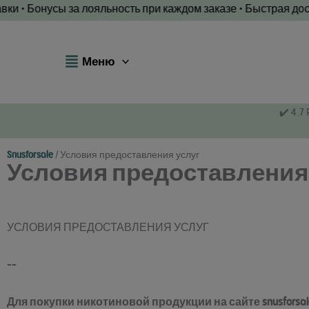
Перейти
Бонусы за лояльность при каждом заказе • Быстрая доставка 
к
содержанию
Меню
✔️ 4.7
Snusforsale
/
Условия предоставления услуг
Условия предоставления
УСЛОВИЯ ПРЕДОСТАВЛЕНИЯ УСЛУГ
--
Для покупки никотиновой продукции на сайте snusforsal