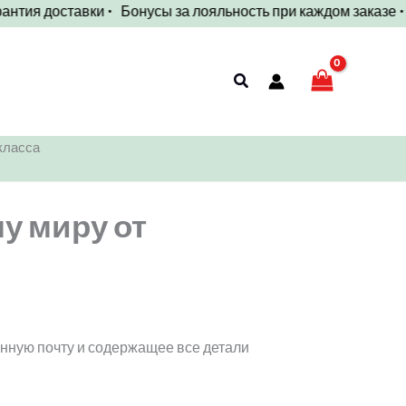
ия доставки • Бонусы за лояльность при каждом заказе • Быс
Поиск
класса
у миру от
нную почту и содержащее все детали