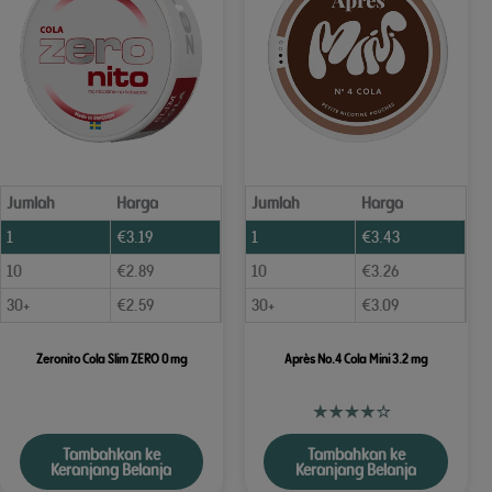
Jumlah
Harga
Jumlah
Harga
1
€
3.19
1
€
3.43
10
€
2.89
10
€
3.26
30+
€
2.59
30+
€
3.09
Zeronito Cola Slim ZERO 0 mg
Après No.4 Cola Mini 3.2 mg
Tambahkan ke
Tambahkan ke
Keranjang Belanja
Keranjang Belanja