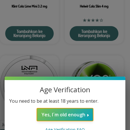
Klint Cola Lime Mini 3.2 mg
Helwit Cola Slim 4 mg
Tambahkan ke
Tambahkan ke
Keranjang Belanja
Keranjang Belanja
Age Verification
You need to be at least 18 years to enter.
Yes, I´m old enough
Jumlah
Harga
Jumlah
Harga