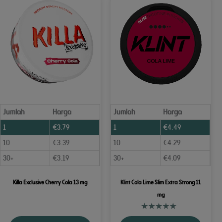
Jumlah
Harga
Jumlah
Harga
1
€
3.79
1
€
4.49
10
€
3.39
10
€
4.29
30+
€
3.19
30+
€
4.09
Killa Exclusive Cherry Cola 13 mg
Klint Cola Lime Slim Extra Strong 11
mg