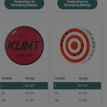
Tambahkan ke
Tambahkan ke
Keranjang Belanja
Keranjang Belanja
Jumlah
Harga
Jumlah
Harga
1
€
4.49
1
€
4.49
10
€
4.29
10
€
4.29
30+
€
4.09
30+
€
4.09