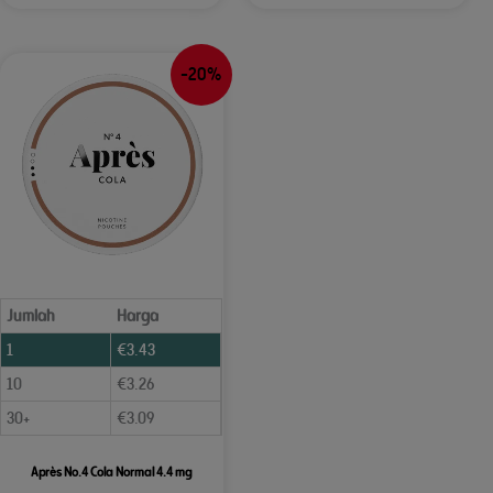
-20%
Jumlah
Harga
1
€
3.43
10
€
3.26
30+
€
3.09
Après No.4 Cola Normal 4.4 mg