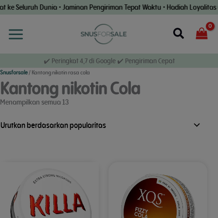
Lewati
Seluruh Dunia • Jaminan Pengiriman Tepat Waktu • Hadiah Loyalitas untuk
ke
konten
Cari
✔️ Peringkat 4,7 di Google ✔️ Pengiriman Cepat
Snusforsale
/
Kantong nikotin rasa cola
Kantong nikotin Cola
hasil,
Menampilkan semua 13
diurutkan
berdasarkan
popularitas