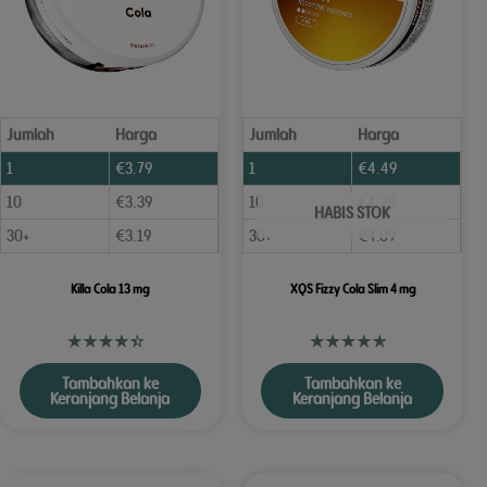
Jumlah
Harga
Jumlah
Harga
1
€
3.79
1
€
4.49
10
€
3.39
10
€
4.29
HABIS STOK
30+
€
3.19
30+
€
4.09
Killa Cola 13 mg
XQS Fizzy Cola Slim 4 mg
Tambahkan ke
Tambahkan ke
Keranjang Belanja
Keranjang Belanja