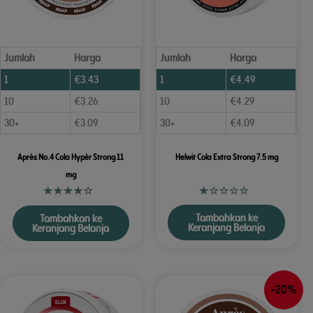
Jumlah
Harga
Jumlah
Harga
1
€
3.43
1
€
4.49
10
€
3.26
10
€
4.29
30+
€
3.09
30+
€
4.09
Après No.4 Cola Hypèr Strong 11
Helwit Cola Extra Strong 7.5 mg
mg
Tambahkan ke
Tambahkan ke
Keranjang Belanja
Keranjang Belanja
-20%