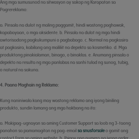
Ang mga sumusunod na sitwasyon ay sakop ng Karapatan sa
Pagrereklamo:
a. Pinsala na dulot ng maling paggamit, hindi wastong paghawak,
kapabayaan, o mga aksidente. b. Pinsala na dulot ng mga hindi
awtorisadong pagkukumpuni o pagbabago. c. Normal na pagkasira
at pagkasira, kabilang ang maliliit na depekto sa kosmetiko. d. Mga
produktong pinakialaman, binago, o binaklas. e. Anumang pinsala o
depekto na resulta ng mga panlabas na sanhi tulad ng sunog, tubig,
o natural na sakuna.
4. Paano Maghain ng Reklamo:
Kung naniniwala kang may wastong reklamo ang iyong biniling
produkto, sundin lamang ang mga hakbang na ito:
a. Makipag-ugnayan sa aming Customer Support sa loob ng 3-taong
panahon sa pamamagitan ng pag-email
sa snusforsale
o gamit ang
contact form sa aming website. b. Ibigay ang numero ng iyong order,