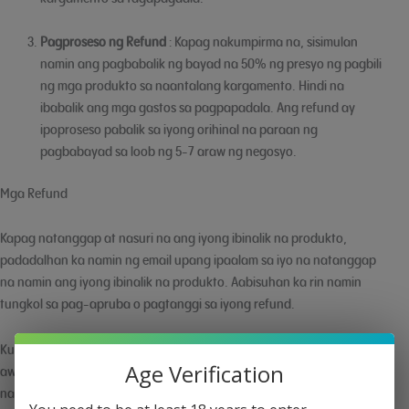
Pagproseso ng Refund
: Kapag nakumpirma na, sisimulan
namin ang pagbabalik ng bayad na 50% ng presyo ng pagbili
ng mga produkto sa naantalang kargamento. Hindi na
ibabalik ang mga gastos sa pagpapadala. Ang refund ay
ipoproseso pabalik sa iyong orihinal na paraan ng
pagbabayad sa loob ng 5-7 araw ng negosyo.
Mga Refund
Kapag natanggap at nasuri na ang iyong ibinalik na produkto,
padadalhan ka namin ng email upang ipaalam sa iyo na natanggap
na namin ang iyong ibinalik na produkto. Aabisuhan ka rin namin
tungkol sa pag-apruba o pagtanggi sa iyong refund.
Kung maaprubahan ka, ipoproseso ang iyong refund, at
Age Verification
awtomatikong ilalapat ang isang credit sa iyong credit card o orihinal
na paraan ng pagbabayad, sa loob ng isang partikular na bilang ng