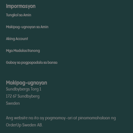
Impormasyon
Tungkol sa Amin
Makipag-ugnayan sa Amin
Aking Account
Mga Madalas Itanong
Gabay sa pagpapadala sa bansa
Makipag-ugnayan
Sundbybergs Torg 1
172 67 Sundbyberg
Sweden
Ang website na ito ay pagmamay-ari at pinamamahalaan ng
OrderUp Sweden AB.