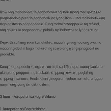
Ikaw ang mananagot sa pagbabayad ng sarili mong mga gastos sa
pagpapadala para sa pagbabalik ng iyong item. Hindi maibabalik ang
mga gastos sa pagpapadala. Kung makakatanggap ka ng refund,
ang gastos sa pagpapadala pabalik ay ibabawas sa iyong refund.
Depende sa kung saan ka nakatira, maaaring mag-iba ang oras na
maaaring abutin bago makarating sa iyo ang iyong ipinagpalit na
produkto.
Kung magpapadala ka ng item na higit sa $75, dapat mong isaalang-
alang ang paggamit ng trackable shipping service o pagbili ng
shipping insurance. Hindi namin ginagarantiyahan na matatanggap
namin ang iyong ibinalik na item.
3 Taon – Karapatan sa Pagrereklamo
1. Karapatan sa Pagrereklamo: