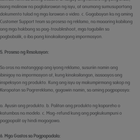
isang malinaw na paglalarawan ng isyu, at anumang sumusuportang
dokumento tulad ng mga larawan o video. c. Gagabayan ka ng aming
Customer Support team sa proseso ng reklamo, na maaaring kabilang
ang mga hakbang sa pag-troubleshoot, mga tagubilin sa
pagbabalik, o iba pang kinakailangang impormasyon.
5. Proseso ng Resolusyon:
Sa oras na matanggap ang iyong reklamo, susuriin namin ang
ibinigay na impormasyon at, kung kinakailangan, isasaayos ang
inspeksyon ng produkto. Kung ang isyu ay makumpirmang sakop ng
Karapatan sa Pagrereklamo, gagawin namin, sa aming pagpapasya:
a. Ayusin ang produkto. b. Palitan ang produkto ng kapareho o
katumbas na modelo. c. Mag-refund kung ang pagkukumpuni o
pagpapalit ay hindi magagawa.
6. Mga Gastos sa Pagpapadala: