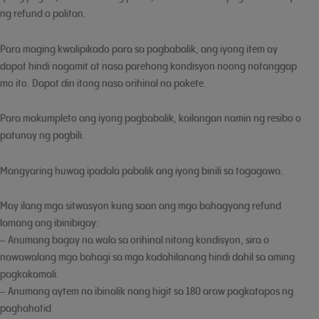
ng refund o palitan.
Para maging kwalipikado para sa pagbabalik, ang iyong item ay
dapat hindi nagamit at nasa parehong kondisyon noong natanggap
mo ito. Dapat din itong nasa orihinal na pakete.
Para makumpleto ang iyong pagbabalik, kailangan namin ng resibo o
patunay ng pagbili.
Mangyaring huwag ipadala pabalik ang iyong binili sa tagagawa.
May ilang mga sitwasyon kung saan ang mga bahagyang refund
lamang ang ibinibigay:
– Anumang bagay na wala sa orihinal nitong kondisyon, sira o
nawawalang mga bahagi sa mga kadahilanang hindi dahil sa aming
pagkakamali.
– Anumang aytem na ibinalik nang higit sa 180 araw pagkatapos ng
paghahatid