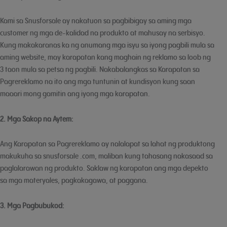
Kami sa Snusforsale ay nakatuon sa pagbibigay sa aming mga
customer ng mga de-kalidad na produkto at mahusay na serbisyo.
Kung makakaranas ka ng anumang mga isyu sa iyong pagbili mula sa
aming website, may karapatan kang maghain ng reklamo sa loob ng
3 taon mula sa petsa ng pagbili. Nakabalangkas sa Karapatan sa
Pagrereklamo na ito ang mga tuntunin at kundisyon kung saan
maaari mong gamitin ang iyong mga karapatan.
2. Mga Sakop na Aytem:
Ang Karapatan sa Pagrereklamo ay nalalapat sa lahat ng produktong
makukuha sa snusforsale .com, maliban kung tahasang nakasaad sa
paglalarawan ng produkto. Saklaw ng karapatan ang mga depekto
sa mga materyales, pagkakagawa, at paggana.
3. Mga Pagbubukod: