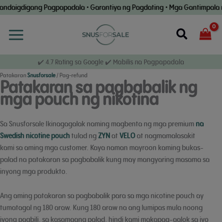
Laktawan
daigdigang Pagpapadala • Garantiya ng Pagdating • Mga Gantimpala ng K
ang
nilalaman
Maghan
✔️ 4.7 Rating sa Google ✔️ Mabilis na Pagpapadala
Patakaran
Snusforsale
/ Pag-refund
Patakaran sa pagbabalik ng
mga pouch ng nikotina
Sa Snusforsale Ikinagagalak naming magbenta ng mga premium
na
Swedish nicotine pouch
tulad ng
ZYN
at
VELO
at nagmamalasakit
kami sa aming mga customer. Kaya naman mayroon kaming bukas-
palad na patakaran sa pagbabalik kung may mangyaring masama sa
inyong mga produkto.
Ang aming patakaran sa pagbabalik para sa mga nicotine pouch ay
tumatagal ng 180 araw. Kung 180 araw na ang lumipas mula noong
iyong pagbili, sa kasamaang palad, hindi kami makapag-aalok sa iyo