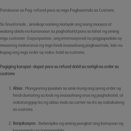
Patakaran sa Pag-refund para sa mga Pagkaantala sa Customs
Sa Snusforsale , sinisikap naming matiyak ang isang maayos at
walang abala na karanasan sa paghahatid para sa lahat ng aming
mga customer. Gayunpaman, ang internasyonal na pagpapadala ay
maaaring makaranas ng mga hindi inaasahang pagkaantala, lalo na
kapag ang mga order ay naka-hold sa customs.
Pagiging karapat-dapat para sa refund dahil sa natigil na order sa
customs
Abiso
: Mangyaring ipaalam sa amin kung ang iyong order ay
hindi dumating sa loob ng inaasahang oras ng paghahatid, at
nakatanggap ka ng abiso mula sa carrier na ito ay nakakulong
sa customs.
Beripikasyon
: Ibeberipika ng aming pangkat ang katayuan ng
kargamento sa tagapagdala.