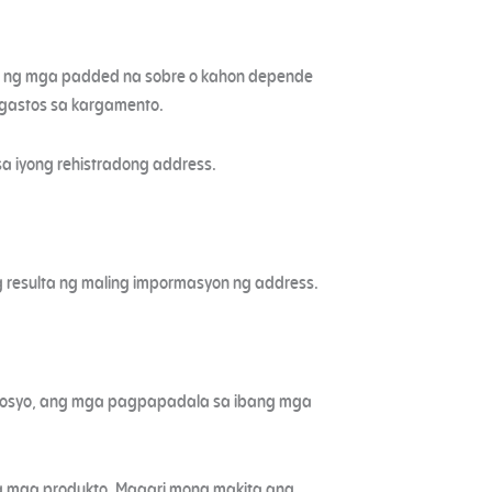
ami ng mga padded na sobre o kahon depende
 gastos sa kargamento.
a iyong rehistradong address.
g resulta ng maling impormasyon ng address.
egosyo, ang mga pagpapadala sa ibang mga
ang mga produkto. Maaari mong makita ang