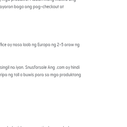
bayaran bago ang pag-checkout at
ffice ay nasa loob ng Europa ng 2-5 araw ng
ngil na iyon. Snusforsale Ang .com ay hindi
ipa ng toll o buwis para sa mga produktong