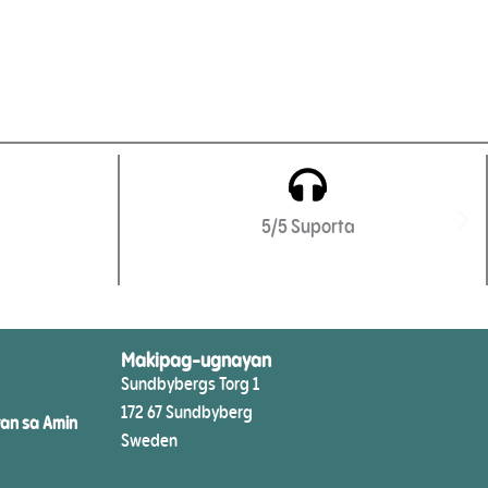
5/5 Suporta
Makipag-ugnayan
Sundbybergs Torg 1
172 67 Sundbyberg
an sa Amin
Sweden