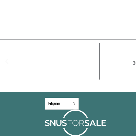
3
Filipino