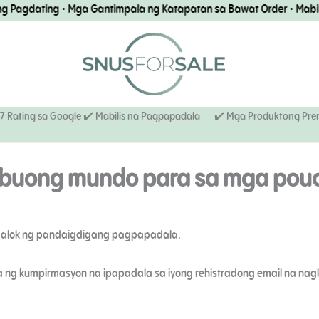
Pagdating • Mga Gantimpala ng Katapatan sa Bawat Order • Mabilis
.7 Rating sa Google ✔️ Mabilis na Pagpapadala
✔️ Mga Produktong Pr
buong mundo para sa mga pouch
ag-aalok ng pandaigdigang pagpapadala.
g kumpirmasyon na ipapadala sa iyong rehistradong email na nagla