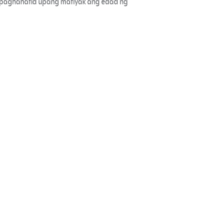
sa paghahatid upang matiyak ang edad ng