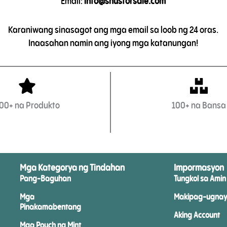
Email:
info@snusforsale.com
Karaniwang sinasagot ang mga email sa loob ng 24 oras.
Inaasahan namin ang iyong mga katanungan!
00+ na Produkto
100+ na Bansa
Mga Kategorya ng Tindahan
Impormasyon
Pang-Baguhan
Tungkol sa Amin
Mga
Makipag-ugnay
Pinakamabentang
Aking Account
Mga Pouch ng Mint