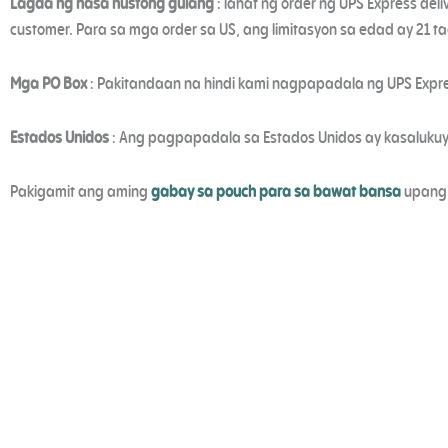
Lagda ng nasa hustong gulang
: lahat ng order ng UPS Express d
customer. Para sa mga order sa US, ang limitasyon sa edad ay 21 ta
Mga PO Box
: Pakitandaan na hindi kami nagpapadala ng UPS Expre
Estados Unidos
: Ang pagpapadala sa Estados Unidos ay kasaluku
Pakigamit ang aming
gabay sa pouch para sa bawat bansa
upang 