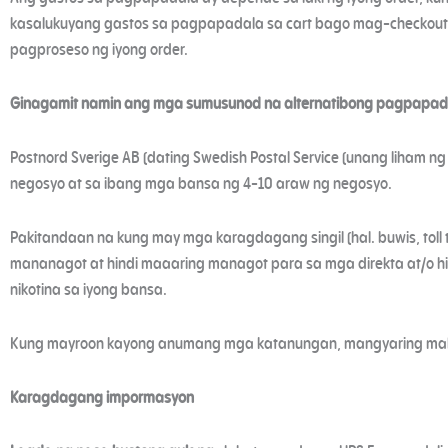
kasalukuyang gastos sa pagpapadala sa cart bago mag-checkout
pagproseso ng iyong order.
Ginagamit namin ang mga sumusunod na alternatibong pagpapad
Postnord Sverige AB (dating Swedish Postal Service (unang liham ng
negosyo at sa ibang mga bansa ng 4-10 araw ng negosyo.
Pakitandaan na kung may mga karagdagang singil (hal. buwis, toll t
mananagot at hindi maaaring managot para sa mga direkta at/o hi
nikotina sa iyong bansa.
Kung mayroon kayong anumang mga katanungan, mangyaring ma
Karagdagang impormasyon