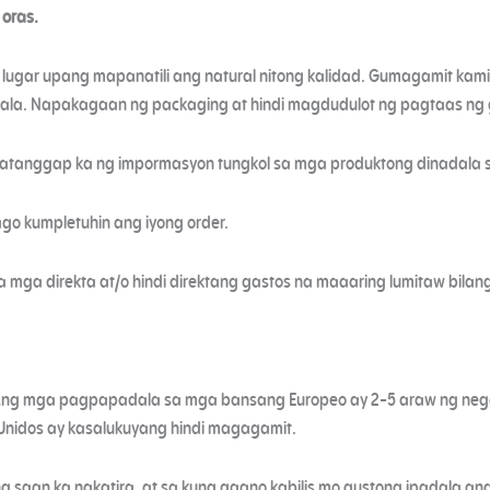
 oras.
 na lugar upang mapanatili ang natural nitong kalidad. Gumagamit k
adala. Napakagaan ng packaging at hindi magdudulot ng pagtaas ng
atanggap ka ng impormasyon tungkol sa mga produktong dinadala s
go kumpletuhin ang iyong order.
 mga direkta at/o hindi direktang gastos na maaaring lumitaw bilan
. Ang mga pagpapadala sa mga bansang Europeo ay 2-5 araw ng n
Unidos ay kasalukuyang hindi magagamit.
ng saan ka nakatira, at sa kung gaano kabilis mo gustong ipadala 