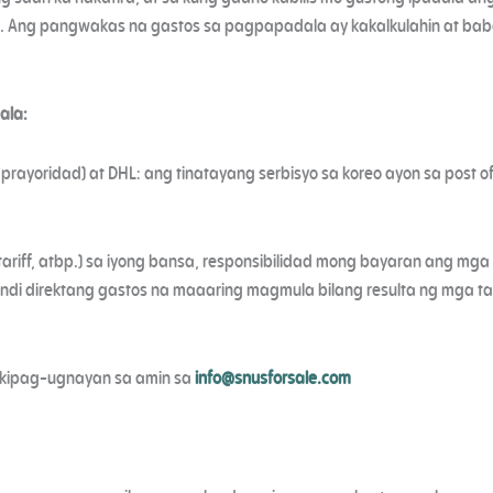
. Ang pangwakas na gastos sa pagpapadala ay kakalkulahin at ba
ala:
 prayoridad) at DHL: ang tinatayang serbisyo sa koreo ayon sa post o
ariff, atbp.) sa iyong bansa, responsibilidad mong bayaran ang mga si
ndi direktang gastos na maaaring magmula bilang resulta ng mga tar
kipag-ugnayan sa amin sa
info@snusforsale.com