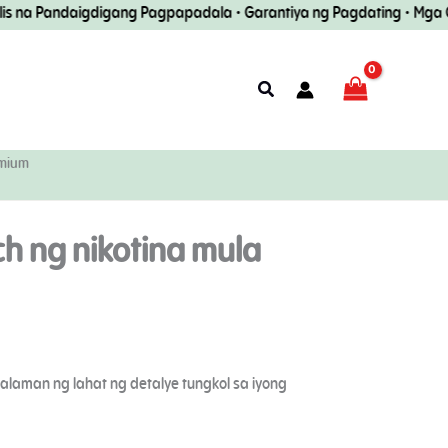
 na Pandaigdigang Pagpapadala • Garantiya ng Pagdating • Mga Gan
Maghanap
emium
 ng nikotina mula
laman ng lahat ng detalye tungkol sa iyong