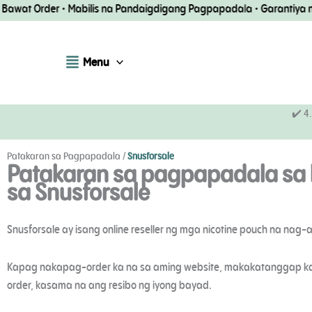
Laktawan
at Order • Mabilis na Pandaigdigang Pagpapadala • Garantiya ng 
ang
nilalaman
Menu
✔️ 4
Patakaran sa Pagpapadala
/
Snusforsale
Patakaran sa pagpapadala sa 
sa Snusforsale
Snusforsale ay isang online reseller ng mga nicotine pouch na n
Kapag nakapag-order ka na sa aming website, makakatanggap ka n
order, kasama na ang resibo ng iyong bayad.