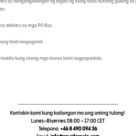
elivery ay nangangailangan ng lagda ng isang nasa hustong gulang 
on.
ss delivery sa mga PO Box.
yang hindi magagamit.
makita kung saang mga bansa kami nagpapadala.
Kontakin kami kung kailangan mo ang aming tulong!
Lunes–Biyernes 08:00 – 17:00 CET
Telepono:
+46 8 490 094 36