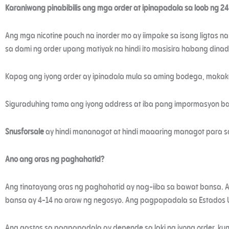
Karaniwang pinabibilis ang mga order at ipinapadala sa loob ng 24
Ang mga nicotine pouch na inorder mo ay iimpake sa isang ligtas
sa dami ng order upang matiyak na hindi ito masisira habang din
Kapag ang iyong order ay ipinadala mula sa aming bodega, makak
Siguraduhing tama ang iyong address at iba pang impormasyon ba
Snusforsale
ay hindi mananagot at hindi maaaring managot para sa
Ano ang oras ng paghahatid?
Ang tinatayang oras ng paghahatid ay nag-iiba sa bawat bansa
bansa ay 4-14 na araw ng negosyo. Ang pagpapadala sa Estados 
Ang gastos sa pagpapadala ay depende sa laki ng iyong order, ku