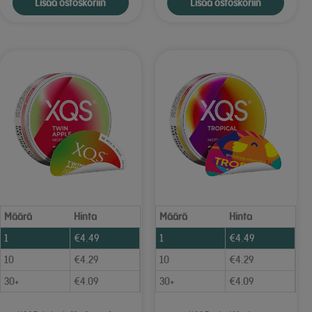
Lisää ostoskoriin
Lisää ostoskoriin
Määrä
Hinta
Määrä
Hinta
1
€
4.49
1
€
4.49
10
€
4.29
10
€
4.29
30+
€
4.09
30+
€
4.09