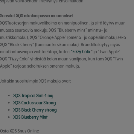
sopivan vaihtoehdon mieltymystensä mukaan.
Suositut XQS nikotiinipussin muunnokset
XQSTuotesarjan makuvalikoima on monipuolinen, ja siitä löytyy muun
muassa seuraavia makuja: XQS ”Blueberry mint” (minttu- ja
mustikkamaku), XQS ”Orange Apple” (omena- ja appelsiinimaku) sekä
XQS ”Black Cherry” (tumman kirsikan maku). Brändiltä löytyy myös
ainutlaatuisempia vaihtoehtoja, kuten
”Fizzy Cola
” ja ”Twin Apple”.
XQS ”Fizzy Cola” yhdistää kolan maun vaniljaan, kun taas XQS ”Twin
Apple” tarjoaa sekoituksen omenan makuja.
Joitakin suosituimpia XQS makuja ovat:
XQS Tropical Slim 4 mg
XQS Cactus sour Strong
XQS Black Cherry strong
XQS Blueberry Mint
Osta XQS Snus Online