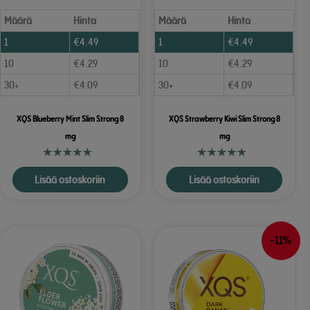
Määrä
Hinta
Määrä
Hinta
1
€
4.49
1
€
4.49
10
€
4.29
10
€
4.29
30+
€
4.09
30+
€
4.09
XQS Blueberry Mint Slim Strong 8
XQS Strawberry Kiwi Slim Strong 8
mg
mg
Lisää ostoskoriin
Lisää ostoskoriin
-11%