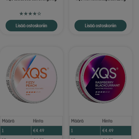
Lisää ostoskoriin
Lisää ostoskoriin
Määrä
Hinta
Määrä
Hinta
1
€
4.49
1
€
4.49