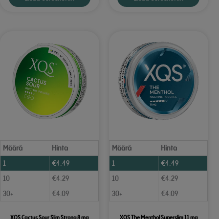
Määrä
Hinta
Määrä
Hinta
1
€
4.49
1
€
4.49
10
€
4.29
10
€
4.29
30+
€
4.09
30+
€
4.09
XQS Cactus Sour Slim Strong 8 mg
XQS The Menthol Superslim 11 mg