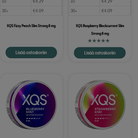
10
€
4.29
10
€
4.29
30+
€
4.09
30+
€
4.09
XQS Fizzy Peach Slim Strong 8 mg
XQS Raspberry Blackcurrant Slim
Strong 8 mg
Lisää ostoskoriin
Lisää ostoskoriin