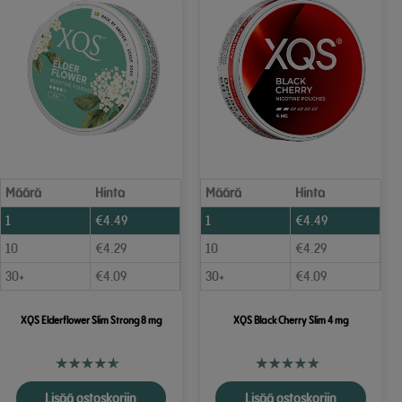
Määrä
Hinta
Määrä
Hinta
1
€
4.49
1
€
4.49
10
€
4.29
10
€
4.29
30+
€
4.09
30+
€
4.09
XQS Elderflower Slim Strong 8 mg
XQS Black Cherry Slim 4 mg
Lisää ostoskoriin
Lisää ostoskoriin