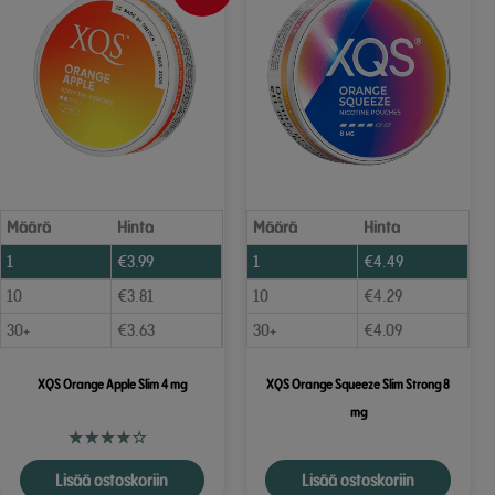
Määrä
Hinta
Määrä
Hinta
1
€
3.99
1
€
4.49
10
€
3.81
10
€
4.29
30+
€
3.63
30+
€
4.09
XQS Orange Apple Slim 4 mg
XQS Orange Squeeze Slim Strong 8
mg
Lisää ostoskoriin
Lisää ostoskoriin