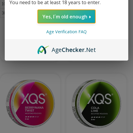
You need to be at least 18 years to enter.
10
€
4.29
10
€
4.29
30+
€
4.09
30+
€
4.09
Yes, I´m old enough
XQS Chili Mango Slim X-Strong 10
XQS Black Cherry Slim Strong 8 mg
Age Verification FAQ
mg
Age
Checker
.Net
Lisää ostoskoriin
Lisää ostoskoriin