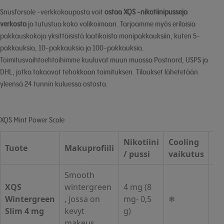
Snusforsale -verkkokaupasta voit
ostaa XQS -nikotiinipusseja
verkosta
ja tutustua koko valikoimaan. Tarjoamme myös erilaisia
pakkauskokoja yksittäisistä laatikoista monipakkauksiin, kuten 5-
pakkauksia, 10-pakkauksia ja 100-pakkauksia.
Toimitusvaihtoehtoihimme kuuluvat muun muassa Postnord, USPS ja
DHL, jotka takaavat tehokkaan toimituksen. Tilaukset lähetetään
yleensä 24 tunnin kuluessa ostosta.
XQS Mint Power Scale
Nikotiini
Cooling
Tuote
Makuprofiili
Pa
/ pussi
vaikutus
Smooth
XQS
wintergreen
4 mg (8
Alo
Wintergreen
, jossa on
mg- 0,5
❄
& 
Slim 4 mg
kevyt
g)
po
makeus.