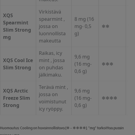
Virkistävä
XQS
spearmint ,
8 mg (16
Spearmint
Jo
jossa on
mg- 0,5
❄❄
Slim Strong
st
luonnollista
g)
mg
makeutta
Raikas, icy
9,6 mg
Ko
XQS Cool Ice
mint , jossa
(16 mg-
❄❄❄
kä
Slim Strong
on puhdas
0,6 g)
ex
jälkimaku.
Terävä mint ,
XQS Arctic
9,6 mg
jossa on
Ma
Freeze Slim
(16 mg-
❄❄❄❄
voimistunut
st
Strong
0,6 g)
icy ryöppy.
Huomautus: Cooling on havainnollistava (❄ - ❄❄❄❄). "mg" tarkoittaa pussin