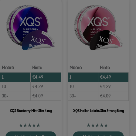
Määrä
Hinta
Määrä
Hinta
1
€
4.49
1
€
4.49
10
€
4.29
10
€
4.29
30+
€
4.09
30+
€
4.09
XQS Blueberry Mint Slim 4 mg
XQS Hallon Lakrits Slim Strong 8 mg