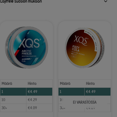
Määrä
Hinta
Määrä
Hinta
1
€
4.49
1
€
4.49
10
€
4.29
10
€
4.29
EI VARASTOSSA
30+
€
4.09
30+
€
4.09