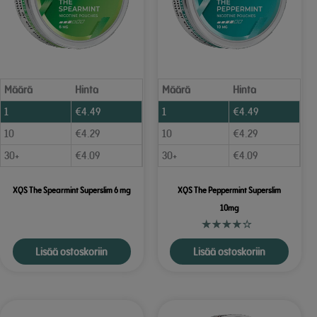
Määrä
Hinta
Määrä
Hinta
1
€
4.49
1
€
4.49
10
€
4.29
10
€
4.29
30+
€
4.09
30+
€
4.09
XQS The Spearmint Superslim 6 mg
XQS The Peppermint Superslim
10mg
Lisää ostoskoriin
Lisää ostoskoriin