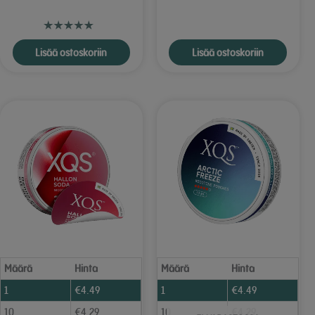
Lisää ostoskoriin
Lisää ostoskoriin
Määrä
Hinta
Määrä
Hinta
1
€
4.49
1
€
4.49
10
€
4.29
10
€
4.29