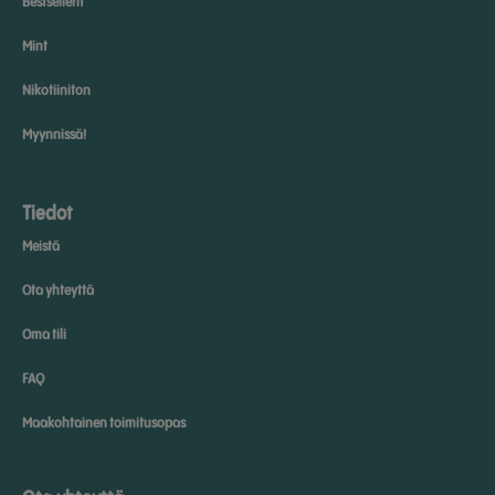
Bestsellerit
Mint
Nikotiiniton
Myynnissä!
Tiedot
Meistä
Ota yhteyttä
Oma tili
FAQ
Maakohtainen toimitusopas