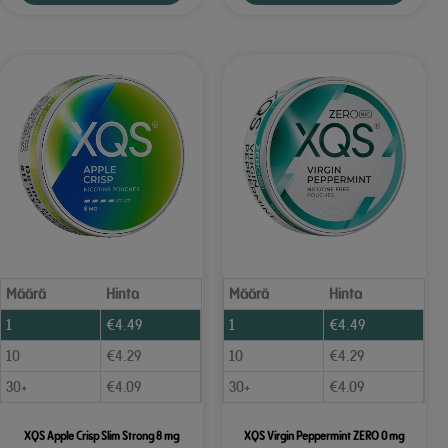
Määrä
Hinta
Määrä
Hinta
1
€
4.49
1
€
4.49
10
€
4.29
10
€
4.29
30+
€
4.09
30+
€
4.09
XQS Apple Crisp Slim Strong 8 mg
XQS Virgin Peppermint ZERO 0 mg