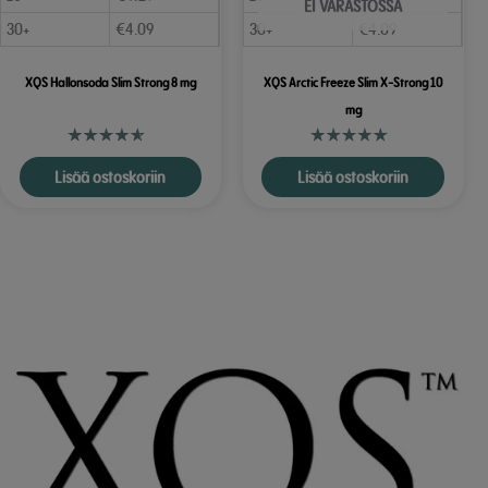
EI VARASTOSSA
30+
€
4.09
30+
€
4.09
XQS Hallonsoda Slim Strong 8 mg
XQS Arctic Freeze Slim X-Strong 10
mg
Lisää ostoskoriin
Lisää ostoskoriin