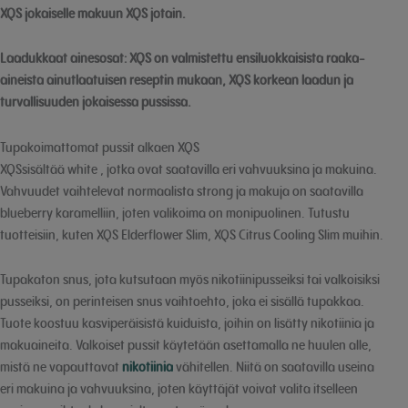
XQS jokaiselle makuun XQS jotain.
Laadukkaat ainesosat:
XQS on valmistettu ensiluokkaisista raaka-
aineista ainutlaatuisen reseptin mukaan, XQS korkean laadun ja
turvallisuuden jokaisessa pussissa.
Tupakoimattomat pussit alkaen XQS
XQSsisältää white , jotka ovat saatavilla eri vahvuuksina ja makuina.
Vahvuudet vaihtelevat normaalista strong ja makuja on saatavilla
blueberry karamelliin, joten valikoima on monipuolinen. Tutustu
tuotteisiin, kuten XQS Elderflower Slim, XQS Citrus Cooling Slim muihin.
Tupakaton snus, jota kutsutaan myös nikotiinipusseiksi tai valkoisiksi
pusseiksi, on perinteisen snus vaihtoehto, joka ei sisällä tupakkaa.
Tuote koostuu kasviperäisistä kuiduista, joihin on lisätty nikotiinia ja
makuaineita. Valkoiset pussit käytetään asettamalla ne huulen alle,
mistä ne vapauttavat
nikotiinia
vähitellen. Niitä on saatavilla useina
eri makuina ja vahvuuksina, joten käyttäjät voivat valita itselleen