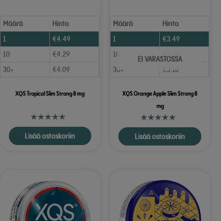
Määrä
Hinta
Määrä
Hinta
1
€
4.49
1
€
3.49
10
€
4.29
10
€
3.34
EI VARASTOSSA
30+
€
4.09
30+
€
3.18
XQS Tropical Slim Strong 8 mg
XQS Orange Apple Slim Strong 8
mg
Lisää ostoskoriin
Lisää ostoskoriin