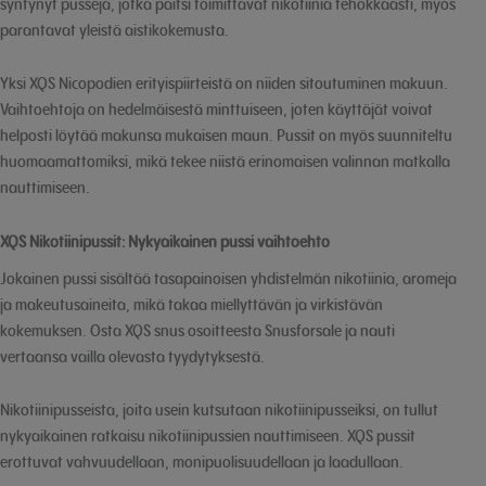
syntynyt pusseja, jotka paitsi toimittavat nikotiinia tehokkaasti, myös
parantavat yleistä aistikokemusta.
Yksi XQS Nicopodien erityispiirteistä on niiden sitoutuminen makuun.
Vaihtoehtoja on hedelmäisestä minttuiseen, joten käyttäjät voivat
helposti löytää makunsa mukaisen maun. Pussit on myös suunniteltu
huomaamattomiksi, mikä tekee niistä erinomaisen valinnan matkalla
nauttimiseen.
XQS Nikotiinipussit: Nykyaikainen pussi vaihtoehto
Jokainen pussi sisältää tasapainoisen yhdistelmän nikotiinia, aromeja
ja makeutusaineita, mikä takaa miellyttävän ja virkistävän
kokemuksen. Osta XQS snus osoitteesta Snusforsale ja nauti
vertaansa vailla olevasta tyydytyksestä.
Nikotiinipusseista, joita usein kutsutaan nikotiinipusseiksi, on tullut
nykyaikainen ratkaisu nikotiinipussien nauttimiseen. XQS pussit
erottuvat vahvuudellaan, monipuolisuudellaan ja laadullaan.