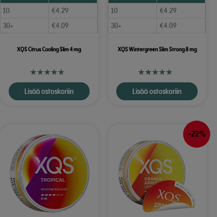
10
€
4.29
10
€
4.29
30+
€
4.09
30+
€
4.09
XQS Citrus Cooling Slim 4 mg
XQS Wintergreen Slim Strong 8 mg
Lisää ostoskoriin
Lisää ostoskoriin
-22%