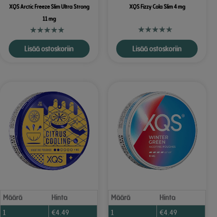
XQS Arctic Freeze Slim Ultra Strong
XQS Fizzy Cola Slim 4 mg
11 mg
Lisää ostoskoriin
Lisää ostoskoriin
Määrä
Hinta
Määrä
Hinta
1
€
4.49
1
€
4.49