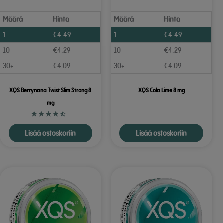
Määrä
Hinta
Määrä
Hinta
1
€
4.49
1
€
4.49
10
€
4.29
10
€
4.29
30+
€
4.09
30+
€
4.09
XQS Berrynana Twist Slim Strong 8
XQS Cola Lime 8 mg
mg
Lisää ostoskoriin
Lisää ostoskoriin