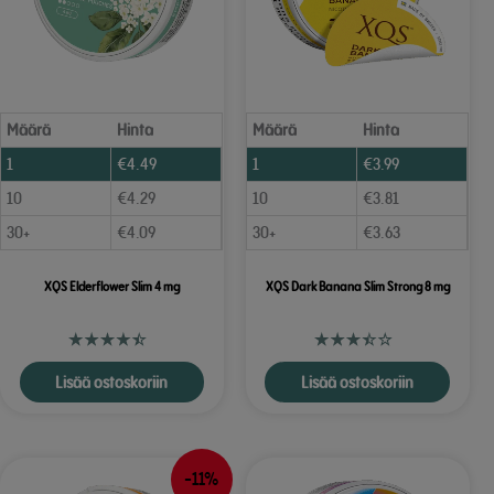
Määrä
Hinta
Määrä
Hinta
1
€
4.49
1
€
3.99
10
€
4.29
10
€
3.81
30+
€
4.09
30+
€
3.63
XQS Elderflower Slim 4 mg
XQS Dark Banana Slim Strong 8 mg
Lisää ostoskoriin
Lisää ostoskoriin
-11%