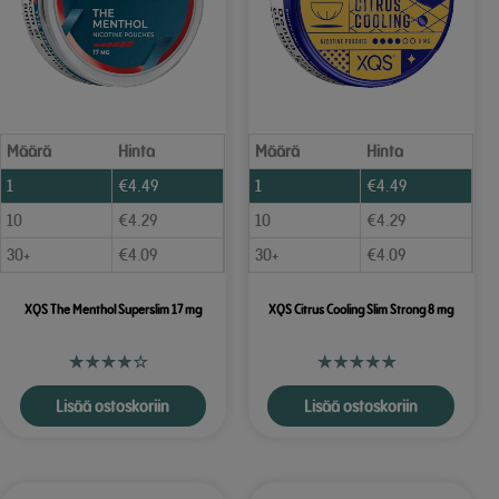
Määrä
Hinta
Määrä
Hinta
1
€
4.49
1
€
4.49
10
€
4.29
10
€
4.29
30+
€
4.09
30+
€
4.09
XQS The Menthol Superslim 17 mg
XQS Citrus Cooling Slim Strong 8 mg
Lisää ostoskoriin
Lisää ostoskoriin