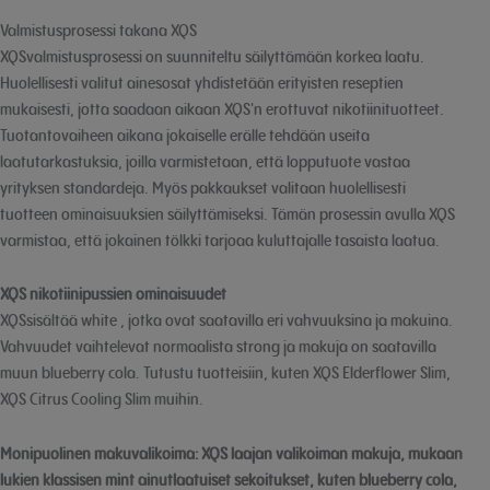
Valmistusprosessi takana XQS
XQSvalmistusprosessi on suunniteltu säilyttämään korkea laatu.
Huolellisesti valitut ainesosat yhdistetään erityisten reseptien
mukaisesti, jotta saadaan aikaan XQS'n erottuvat nikotiinituotteet.
Tuotantovaiheen aikana jokaiselle erälle tehdään useita
laatutarkastuksia, joilla varmistetaan, että lopputuote vastaa
yrityksen standardeja. Myös pakkaukset valitaan huolellisesti
tuotteen ominaisuuksien säilyttämiseksi. Tämän prosessin avulla XQS
varmistaa, että jokainen tölkki tarjoaa kuluttajalle tasaista laatua.
XQS nikotiinipussien ominaisuudet
XQSsisältää white , jotka ovat saatavilla eri vahvuuksina ja makuina.
Vahvuudet vaihtelevat normaalista strong ja makuja on saatavilla
muun blueberry cola. Tutustu tuotteisiin, kuten XQS Elderflower Slim,
XQS Citrus Cooling Slim muihin.
Monipuolinen makuvalikoima:
XQS laajan valikoiman makuja, mukaan
lukien klassisen mint ainutlaatuiset sekoitukset, kuten blueberry cola,