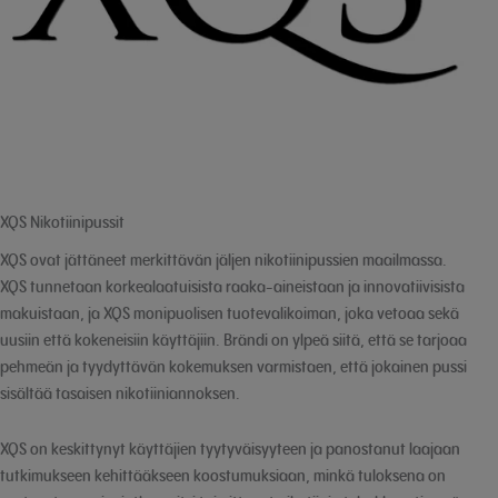
XQS Nikotiinipussit
XQS ovat jättäneet merkittävän jäljen nikotiinipussien maailmassa.
XQS tunnetaan korkealaatuisista raaka-aineistaan ja innovatiivisista
makuistaan, ja XQS monipuolisen tuotevalikoiman, joka vetoaa sekä
uusiin että kokeneisiin käyttäjiin. Brändi on ylpeä siitä, että se tarjoaa
pehmeän ja tyydyttävän kokemuksen varmistaen, että jokainen pussi
sisältää tasaisen nikotiiniannoksen.
XQS on keskittynyt käyttäjien tyytyväisyyteen ja panostanut laajaan
tutkimukseen kehittääkseen koostumuksiaan, minkä tuloksena on