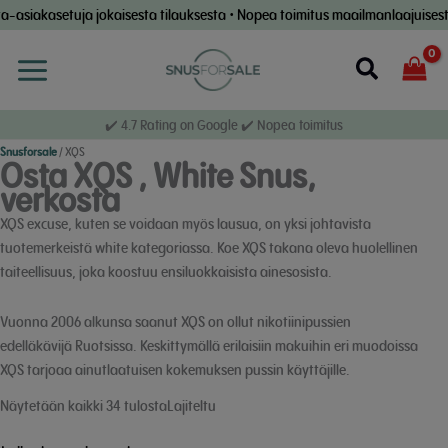
Siirry
uja jokaisesta tilauksesta • Nopea toimitus maailmanlaajuisesti • Toimitu
sisältöön
Etsi
✔️ 4.7 Rating on Google ✔️ Nopea toimitus
Snusforsale
/
XQS
Osta XQS , White Snus,
verkosta
XQS excuse, kuten se voidaan myös lausua, on yksi johtavista
tuotemerkeistä white kategoriassa. Koe XQS takana oleva huolellinen
taiteellisuus, joka koostuu ensiluokkaisista ainesosista.
Vuonna 2006 alkunsa saanut XQS on ollut nikotiinipussien
edelläkävijä Ruotsissa. Keskittymällä erilaisiin makuihin eri muodoissa
XQS tarjoaa ainutlaatuisen kokemuksen pussin käyttäjille.
suosion
Näytetään kaikki 34 tulostaLajiteltu
mukaan