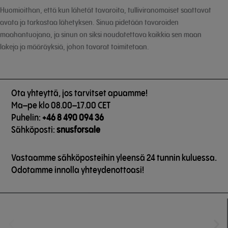
Huomioithan, että kun lähetät tavaroita, tulliviranomaiset saattavat
avata ja tarkastaa lähetyksen. Sinua pidetään tavaroiden
maahantuojana, ja sinun on siksi noudatettava kaikkia sen maan
lakeja ja määräyksiä, johon tavarat toimitetaan.
Ota yhteyttä, jos tarvitset apuamme!
Ma–pe klo 08.00–17.00 CET
Puhelin:
+46 8 490 094 36
Sähköposti:
snusforsale
Vastaamme sähköposteihin yleensä 24 tunnin kuluessa.
Odotamme innolla yhteydenottoasi!