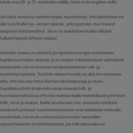
tehdä eroa 18- ja 21-vuotiaiden välillä, tämä ei ole ongelma siellä.
Jos tilaat tavaroita toimitettavaksi, huomioithan, että lähetyksesi voi
olla tuontitullien ja -verojen alainen, jotka peritään, kun tavarat
saapuvat määrämaahan. Sinun on maksettava kaikki tällaiset
tulliselvitykseen liittyvät maksut.
Joissakin maissa on säädetty ja rajoitettu tuotujen savuttomien
tupakkatuotteiden määrää, ja eri maiden tullisäännökset vaihtelevat.
snusforsale.com ei voi antaa tietoja kohdemaan tulli- ja
tuontimääräyksistä. Tuotteita tilaava henkilö on siksi itse vastuussa
siitä, että hän saa tietoa Ruotsin nikotiinipusseja ja muita
tupakkatuotteita koskevista oman maansa tulli- ja
tuontisäännöksistä ja että hän maksaa kaikki mahdollisesti perittävät
tullit, verot ja maksut. Kaikki snusforsale.com-sivustolta tehdystä
ostoksesta johtuvat tuontiselvitysmaksut ovat asiakkaan vastuulla.
snusforsale.com ei ole vastuussa korvaavien tavaroiden
vapauttamisesta tai lähettämisestä, jos tulli takavarikoi ne.