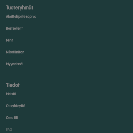
Tuoteryhmät
Aloittelijoille sopiva
Bestsellerit
Mint
Nikotiiniton
Myynnissä!
Tiedot
Meistä
Ota yhteyttä
Oma tili
FAQ