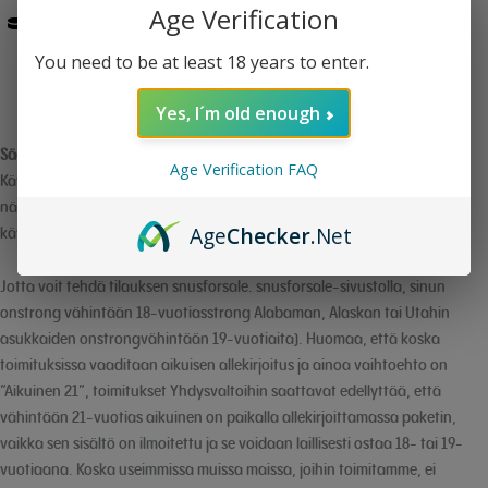
Age Verification
Onko tuotteissanne oleva nikotiini synteettistä vai tupakasta
peräisin olevaa?
You need to be at least 18 years to enter.
Yes, I´m old enough
Säännökset ja tullimaksut
Age Verification FAQ
Käyttämällä sivustoamme ymmärrät ja nimenomaisesti hyväksyt, että
nämä ehdot sitovat sinua oikeudellisesti ja että noudatat
Age
Checker
.Net
käyttöehtoja.
Jotta voit tehdä tilauksen snusforsale. snusforsale-sivustolla, sinun
onstrong vähintään 18-vuotiasstrong Alabaman, Alaskan tai Utahin
asukkaiden onstrongvähintään 19-vuotiaita). Huomaa, että koska
toimituksissa vaaditaan aikuisen allekirjoitus ja ainoa vaihtoehto on
”Aikuinen 21”, toimitukset Yhdysvaltoihin saattavat edellyttää, että
vähintään 21-vuotias aikuinen on paikalla allekirjoittamassa paketin,
vaikka sen sisältö on ilmoitettu ja se voidaan laillisesti ostaa 18- tai 19-
vuotiaana. Koska useimmissa muissa maissa, joihin toimitamme, ei