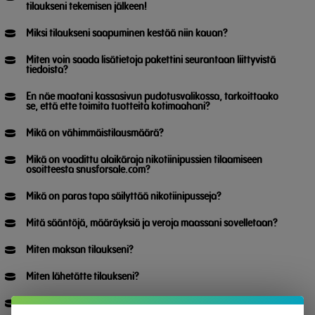
tilaukseni tekemisen jälkeen!
Miksi tilaukseni saapuminen kestää niin kauan?
Miten voin saada lisätietoja pakettini seurantaan liittyvistä
tiedoista?
En näe maatani kassasivun pudotusvalikossa, tarkoittaako
se, että ette toimita tuotteita kotimaahani?
Mikä on vähimmäistilausmäärä?
Mikä on vaadittu alaikäraja nikotiinipussien tilaamiseen
osoitteesta snusforsale.com?
Mikä on paras tapa säilyttää nikotiinipusseja?
Mitä sääntöjä, määräyksiä ja veroja maassani sovelletaan?
Miten maksan tilaukseni?
Miten lähetätte tilaukseni?
Voinko peruuttaa tilaukseni?