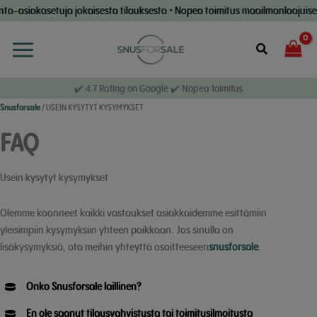
Siirry
ta-asiakasetuja jokaisesta tilauksesta • Nopea toimitus maailmanlaajuisest
sisältöön
Etsi
✔️ 4.7 Rating on Google ✔️ Nopea toimitus
Snusforsale
/
USEIN KYSYTYT KYSYMYKSET
FAQ
Usein kysytyt kysymykset
Olemme koonneet kaikki vastaukset asiakkaidemme esittämiin
yleisimpiin kysymyksiin yhteen paikkaan. Jos sinulla on
lisäkysymyksiä, ota meihin yhteyttä osoitteeseen
snusforsale
.
Onko Snusforsale laillinen?
En ole saanut tilausvahvistusta tai toimitusilmoitusta