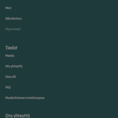
Mint
Nikotiiniton
Myynnissä!
Tiedot
Meistä
Ota yhteyttä
Oma tili
FAQ
Maakohtainen toimitusopas
Ota yhteyttä