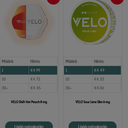
Määrä
Hinta
Määrä
Hinta
1
€
4.99
1
€
4.49
10
€
4.72
10
€
4.23
30+
€
4.45
30+
€
4.06
VELO Shift Hot Peach 8 mg
VELO Sour Lime Slim 6 mg
Lisää ostoskoriin
Lisää ostoskoriin