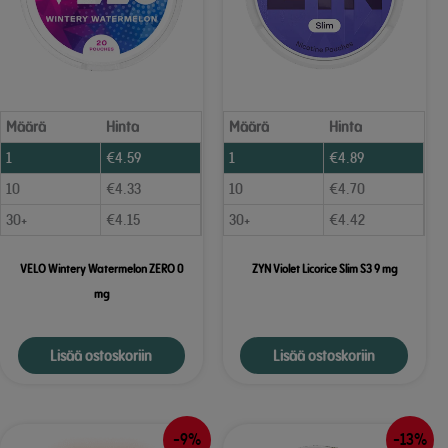
Määrä
Hinta
Määrä
Hinta
1
€
4.59
1
€
4.89
10
€
4.33
10
€
4.70
30+
€
4.15
30+
€
4.42
VELO Wintery Watermelon ZERO 0
ZYN Violet Licorice Slim S3 9 mg
mg
Lisää ostoskoriin
Lisää ostoskoriin
-9%
-13%