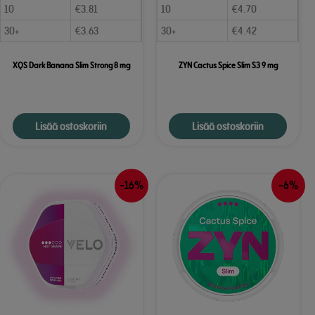
10
€
3.81
10
€
4.70
30+
€
3.63
30+
€
4.42
XQS Dark Banana Slim Strong 8 mg
ZYN Cactus Spice Slim S3 9 mg
Lisää ostoskoriin
Lisää ostoskoriin
-16%
-6%