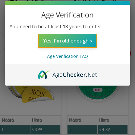
XQS Orange Apple Slim Strong 8
Helwit Mocha Extra Strong 7.5 mg
mg
Age Verification
You need to be at least 18 years to enter.
Lisää ostoskoriin
Lisää ostoskoriin
Yes, I´m old enough
-11%
-6%
Age Verification FAQ
Age
Checker
.Net
Määrä
Hinta
Määrä
Hinta
1
€
3.99
1
€
4.89