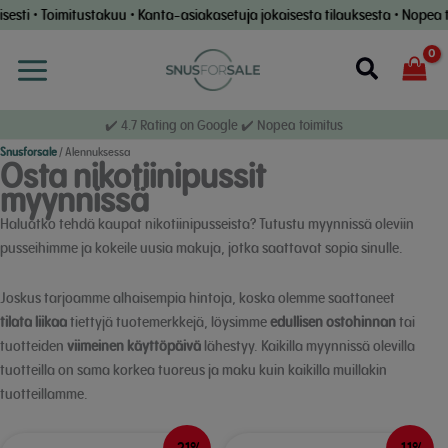
Siirry
i • Toimitustakuu • Kanta-asiakasetuja jokaisesta tilauksesta • Nopea toim
sisältöön
Etsi
✔️ 4.7 Rating on Google ✔️ Nopea toimitus
Snusforsale
/
Alennuksessa
Osta nikotiinipussit
myynnissä
Haluatko tehdä kaupat nikotiinipusseista? Tutustu myynnissä oleviin
pusseihimme ja kokeile uusia makuja, jotka saattavat sopia sinulle.
Joskus tarjoamme alhaisempia hintoja, koska olemme saattaneet
tilata liikaa
tiettyjä tuotemerkkejä, löysimme
edullisen ostohinnan
tai
tuotteiden
viimeinen käyttöpäivä
lähestyy. Kaikilla myynnissä olevilla
tuotteilla on sama korkea tuoreus ja maku kuin kaikilla muillakin
tuotteillamme.