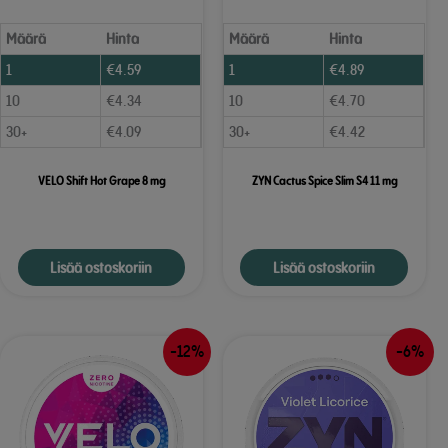
Määrä
Hinta
Määrä
Hinta
1
€
4.59
1
€
4.89
10
€
4.34
10
€
4.70
30+
€
4.09
30+
€
4.42
VELO Shift Hot Grape 8 mg
ZYN Cactus Spice Slim S4 11 mg
Lisää ostoskoriin
Lisää ostoskoriin
-12%
-6%