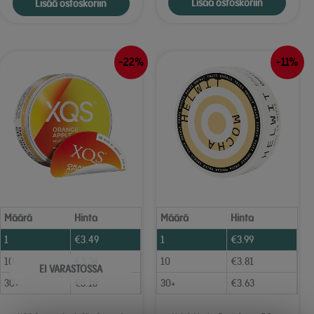
Lisää ostoskoriin
Lisää ostoskoriin
-22%
-11%
Määrä
Hinta
Määrä
Hinta
1
€
3.49
1
€
3.99
10
€
3.34
10
€
3.81
EI VARASTOSSA
30+
€
3.18
30+
€
3.63