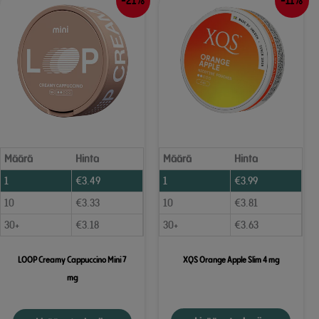
-21%
-11%
Määrä
Hinta
Määrä
Hinta
1
€
3.49
1
€
3.99
10
€
3.33
10
€
3.81
30+
€
3.18
30+
€
3.63
LOOP Creamy Cappuccino Mini 7
XQS Orange Apple Slim 4 mg
mg