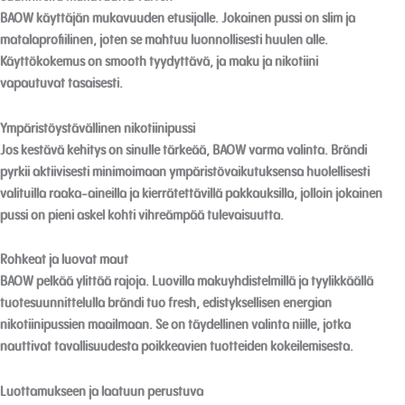
BAOW käyttäjän mukavuuden etusijalle. Jokainen pussi on slim ja
matalaprofiilinen, joten se mahtuu luonnollisesti huulen alle.
Käyttökokemus on smooth tyydyttävä, ja maku ja nikotiini
vapautuvat tasaisesti.
Ympäristöystävällinen nikotiinipussi
Jos kestävä kehitys on sinulle tärkeää, BAOW varma valinta. Brändi
pyrkii aktiivisesti minimoimaan ympäristövaikutuksensa huolellisesti
valituilla raaka-aineilla ja kierrätettävillä pakkauksilla, jolloin jokainen
pussi on pieni askel kohti vihreämpää tulevaisuutta.
Rohkeat ja luovat maut
BAOW pelkää ylittää rajoja. Luovilla makuyhdistelmillä ja tyylikkäällä
tuotesuunnittelulla brändi tuo fresh, edistyksellisen energian
nikotiinipussien maailmaan. Se on täydellinen valinta niille, jotka
nauttivat tavallisuudesta poikkeavien tuotteiden kokeilemisesta.
Luottamukseen ja laatuun perustuva