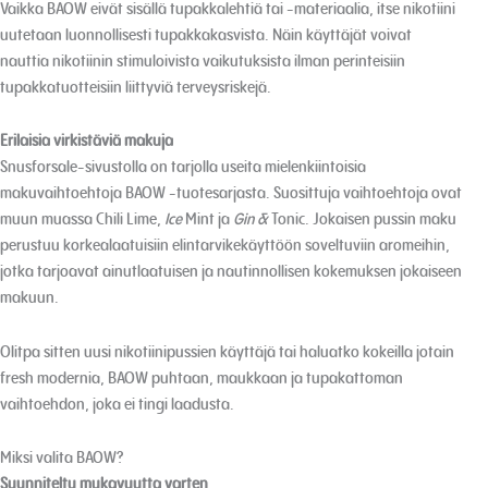
Vaikka BAOW eivät sisällä tupakkalehtiä tai -materiaalia, itse nikotiini
uutetaan luonnollisesti tupakkakasvista. Näin käyttäjät voivat
nauttia nikotiinin stimuloivista vaikutuksista ilman perinteisiin
tupakkatuotteisiin liittyviä terveysriskejä.
Erilaisia virkistäviä makuja
Snusforsale-sivustolla on tarjolla useita mielenkiintoisia
makuvaihtoehtoja BAOW -tuotesarjasta. Suosittuja vaihtoehtoja ovat
muun muassa Chili Lime,
Ice
Mint ja
Gin &
Tonic. Jokaisen pussin maku
perustuu korkealaatuisiin elintarvikekäyttöön soveltuviin aromeihin,
jotka tarjoavat ainutlaatuisen ja nautinnollisen kokemuksen jokaiseen
makuun.
Olitpa sitten uusi nikotiinipussien käyttäjä tai haluatko kokeilla jotain
fresh modernia, BAOW puhtaan, maukkaan ja tupakattoman
vaihtoehdon, joka ei tingi laadusta.
Miksi valita BAOW?
Suunniteltu mukavuutta varten