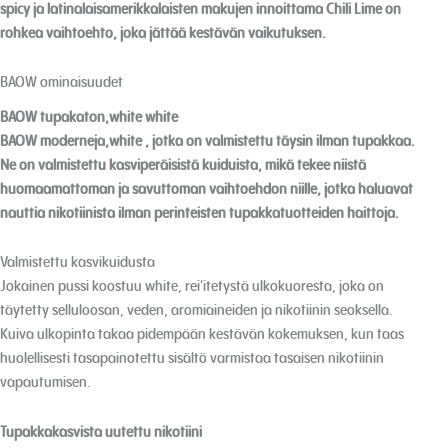
spicy ja latinalaisamerikkalaisten makujen innoittama Chili Lime on
rohkea vaihtoehto, joka jättää kestävän vaikutuksen.
BAOW ominaisuudet
BAOW tupakaton,white white
BAOW moderneja,white , jotka on valmistettu täysin ilman tupakkaa.
Ne on valmistettu kasviperäisistä kuiduista, mikä tekee niistä
huomaamattoman ja savuttoman vaihtoehdon niille, jotka haluavat
nauttia nikotiinista ilman perinteisten tupakkatuotteiden haittoja.
Valmistettu kasvikuidusta
Jokainen pussi koostuu white, rei'itetystä ulkokuoresta, joka on
täytetty selluloosan, veden, aromiaineiden ja nikotiinin seoksella.
Kuiva ulkopinta takaa pidempään kestävän kokemuksen, kun taas
huolellisesti tasapainotettu sisältö varmistaa tasaisen nikotiinin
vapautumisen.
Tupakkakasvista uutettu nikotiini