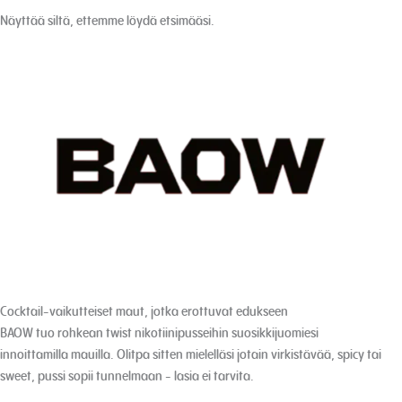
Näyttää siltä, ettemme löydä etsimääsi.
Cocktail-vaikutteiset maut, jotka erottuvat edukseen
BAOW tuo rohkean twist nikotiinipusseihin suosikkijuomiesi
innoittamilla mauilla. Olitpa sitten mielelläsi jotain virkistävää, spicy tai
sweet, pussi sopii tunnelmaan - lasia ei tarvita.