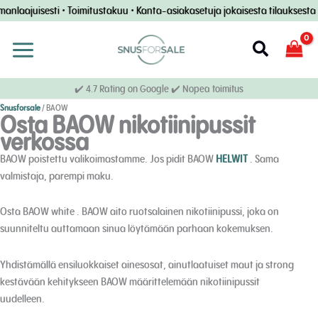
Siirry
laajuisesti • Toimitustakuu • Kanta-asiakasetuja jokaisesta tilauksesta •
sisältöön
Etsi
✔️ 4.7 Rating on Google ✔️ Nopea toimitus
Snusforsale
/
BAOW
Osta BAOW nikotiinipussit
verkossa
BAOW poistettu valikoimastamme. Jos pidit BAOW
HELWIT
. Sama
valmistaja, parempi maku.
Osta BAOW white . BAOW aito ruotsalainen nikotiinipussi, joka on
suunniteltu auttamaan sinua löytämään parhaan kokemuksen.
Yhdistämällä ensiluokkaiset ainesosat, ainutlaatuiset maut ja strong
kestävään kehitykseen BAOW määrittelemään nikotiinipussit
uudelleen.