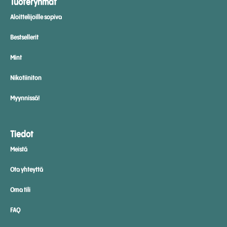
Tuoteryhmät
Aloittelijoille sopiva
Bestsellerit
Mint
Nikotiiniton
Myynnissä!
Tiedot
Meistä
Ota yhteyttä
Oma tili
FAQ