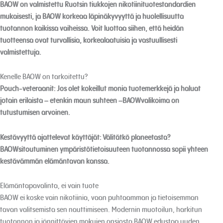
BAOW on valmistettu Ruotsin tiukkojen nikotiinituotestandardien
mukaisesti, ja BAOW korkeaa läpinäkyvyyttä ja huolellisuutta
tuotannon kaikissa vaiheissa. Voit luottaa siihen, että heidän
tuotteensa ovat turvallisia, korkealaatuisia ja vastuullisesti
valmistettuja.
Kenelle BAOW on tarkoitettu?
Pouch-veteraanit:
Jos olet kokeillut monia tuotemerkkejä ja haluat
jotain erilaista – etenkin maun suhteen –BAOWvalikoima on
tutustumisen arvoinen.
Kestävyyttä ajattelevat käyttäjät:
Välitätkö planeetasta?
BAOWsitoutuminen ympäristötietoisuuteen tuotannossa sopii yhteen
kestävämmän elämäntavan kanssa.
Elämäntapavalinta, ei vain tuote
BAOW ei koske vain nikotiinia, vaan puhtaamman ja tietoisemman
tavan valitsemista sen nauttimiseen. Modernin muotoilun, harkitun
tuotannon ja jännittävien makujen ansiosta BAOW edustaa uuden