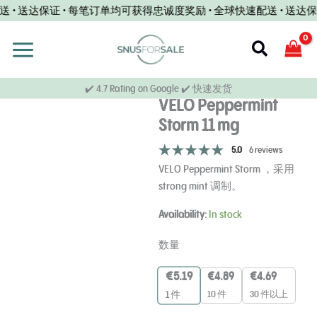
跳
 • 送达保证 • 每笔订单均可获得忠诚度奖励 • 全球快速配送 • 送达保
至
内
搜
容
索
✔️ 4.7 Rating on Google ✔️ 快速发货
VELO Peppermint
Storm 11 mg
5.0
6 reviews
VELO Peppermint Storm ，采用
strong mint 调制。
VELO
Availability:
In stock
Peppermint
Storm
数量
11mg
量
€
5.19
€
4.89
€
4.69
10 件
30 件以上
1
件