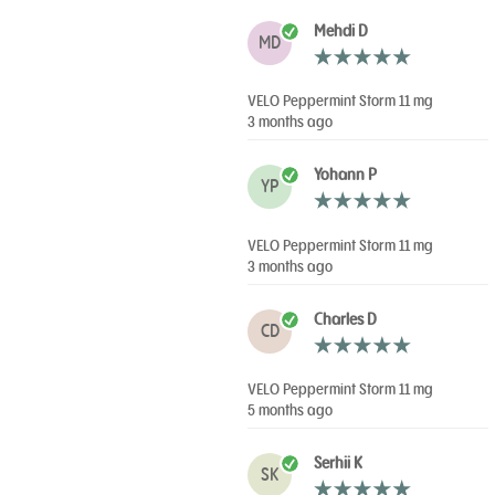
Mehdi D
MD
VELO Peppermint Storm 11 mg
3 months ago
Yohann P
YP
VELO Peppermint Storm 11 mg
3 months ago
Charles D
CD
VELO Peppermint Storm 11 mg
5 months ago
Serhii K
SK