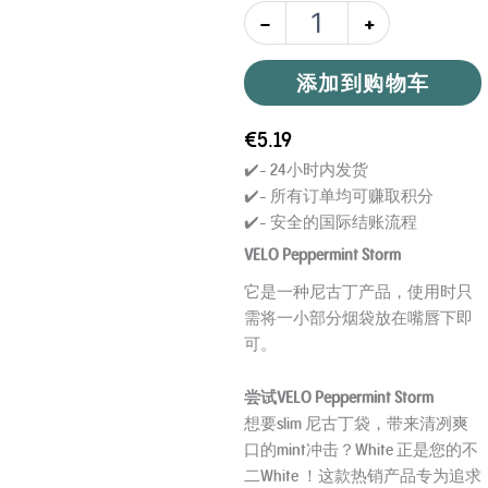
-
+
添加到购物车
€
5.19
Age Verification
✔️- 24小时内发货
✔️- 所有订单均可赚取积分
You need to be at least 18 years to enter.
✔️- 安全的国际结账流程
Yes, I´m old enough
VELO Peppermint Storm
它是一种尼古丁产品，使用时只
Age Verification FAQ
需将一小部分烟袋放在嘴唇下即
可。
Age
Checker
.Net
尝试VELO Peppermint Storm
想要slim 尼古丁袋，带来清冽爽
口的mint冲击？White 正是您的不
二White ！这款热销产品专为追求