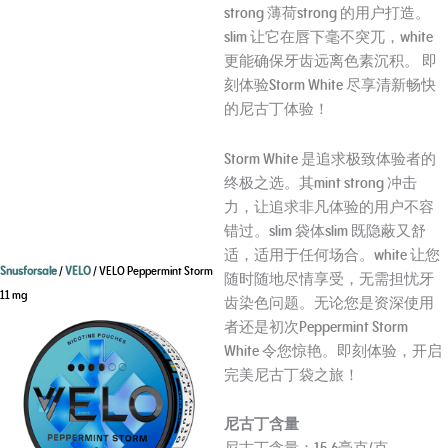
strong 薄荷strong 的用户打造。
slim 让它在唇下毫不突兀，white
更能确保牙齿远离色素沉积。 即
刻体验Storm White 尽享清新畅快
的尼古丁体验！
Storm White 是追求极致体验者的
终极之选。其mint strong 冲击
力，让追求非凡体验的用户不容
错过。slim 袋体slim 既隐蔽又舒
适，适用于任何场合。white 让您
Snusforsale
/
VELO
/ VELO Peppermint Storm
随时随地尽情享受，无需担忧牙
11 mg
齿染色问题。无论您是资深使用
者还是初次Peppermint Storm
White 令您惊艳。即刻体验，开启
完美尼古丁袋之旅！
尼古丁含量
尼古丁含量：
15.6毫克/克