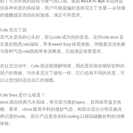
刻了可乐经典的甜味与微气泡口感。诸如
KILLA
和
XQS
等品牌提
供多种浓度的风味袋，用户可根据偏好选择尼古丁含量——从轻微
的微醺感至强劲的刺激感，满足不同需求。
Cola 尼古丁袋
若汽水是你的心头好，那么cola 成为你的首选。这些cola snus 旨
在复刻熟悉cola滋味，带来sweet fizzy 味觉体验。伴随着淡淡焦糖
与香料气息cola既能带来清爽感，又能满足味蕾需求。
在社交活动中，Cola 袋还能缓解情绪，因此受到喜欢喝软饮料的
用户的青睐。与许多尼古丁烟包一样，它们也有不同的浓度，可
以让您找到适合自己的烟瘾。
Cola Snus 是什么味道？
snus 源自经典汽水风味，将甘甜与微妙spicy 。其风味常蕴含焦
糖、香草、citrus 暖香辛料的微妙气息，构筑出层次分明且极具
辨识度的cola 。部分产品更添加轻cooling 以模拟碳酸饮料的清爽
体验。