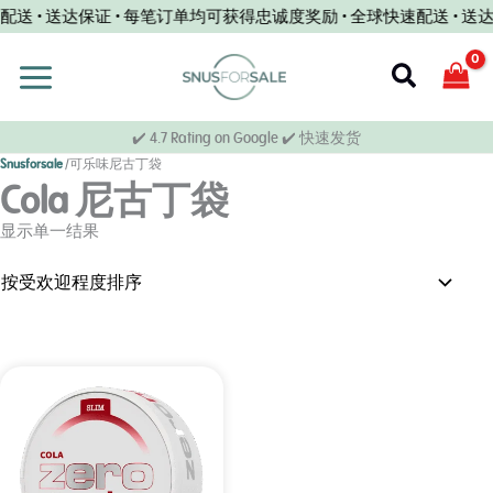
跳
送 • 送达保证 • 每笔订单均可获得忠诚度奖励 • 全球快速配送 • 送
至
内
搜
容
索
✔️ 4.7 Rating on Google ✔️ 快速发货
Snusforsale
/
可乐味尼古丁袋
Cola 尼古丁袋
显示单一结果