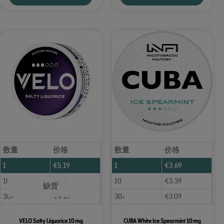
数量
价格
数量
价格
1
€
5.19
1
€
3.69
10
€
4.89
10
€
3.39
缺货
30+
€
4.69
30+
€
3.09
VELO Salty Liquorice 10 mg
CUBA White Ice Spearmint 10 mg