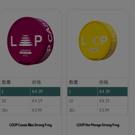
数量
价格
数量
价格
1
€
4.39
1
€
4.39
10
€
4.19
10
€
4.19
30+
€
3.99
30+
€
3.99
LOOP Cassis Bliss Strong 9 mg
LOOP Hot Mango Strong 9 mg