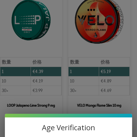
数量
价格
数量
价格
1
€
4.39
1
€
5.19
10
€
4.19
10
€
4.89
30+
€
3.99
30+
€
4.69
LOOP Jalapeno Lime Strong 9 mg
VELO Mango Flame Slim 10 mg
Age Verification
添加到购物车
添加到购物车