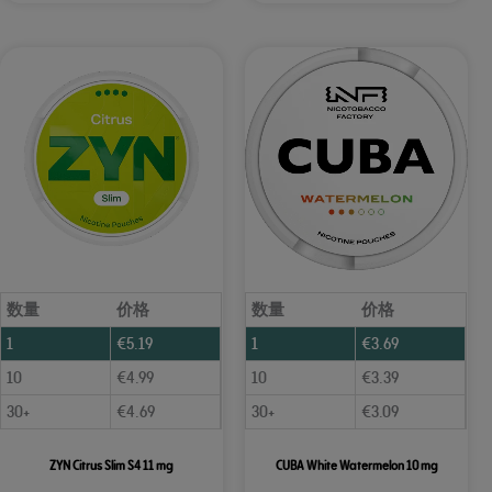
数量
价格
数量
价格
1
€
5.19
1
€
3.69
10
€
4.99
10
€
3.39
30+
€
4.69
30+
€
3.09
ZYN Citrus Slim S4 11 mg
CUBA White Watermelon 10 mg