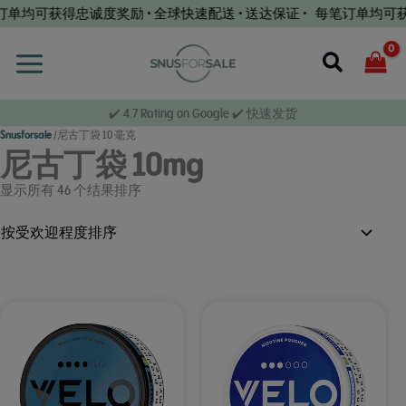
跳
均可获得忠诚度奖励 • 全球快速配送 • 送达保证 • 每笔订单均可获得忠诚
至
内
搜
容
索
✔️ 4.7 Rating on Google ✔️ 快速发货
Snusforsale
/
尼古丁袋 10 毫克
尼古丁袋 10mg
按
显示所有 46 个结果
排序
受
欢
迎
程
度