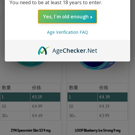
You need to be at least 18 years to enter.
Yes, I´m old enough
Age Verification FAQ
Age
Checker
.Net
数量
价格
数量
价格
1
€
5.19
1
€
4.39
10
€
4.99
10
€
4.19
30+
€
4.69
30+
€
3.99
ZYN Spearmint Slim S3 9 mg
LOOP Blueberry Ice Strong 9 mg