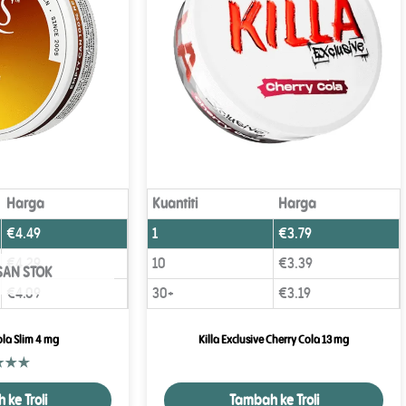
Harga
Kuantiti
Harga
€
4.49
1
€
3.79
€
4.29
10
€
3.39
SAN STOK
€
4.09
30+
€
3.19
ola Slim 4 mg
Killa Exclusive Cherry Cola 13 mg
ke Troli
Tambah ke Troli