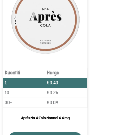
Kuantiti
Harga
1
€
3.43
10
€
3.26
30+
€
3.09
Après No.4 Cola Normal 4.4 mg