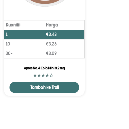
Kuantiti
Harga
1
€
3.43
10
€
3.26
30+
€
3.09
Après No.4 Cola Mini 3.2 mg
Tambah ke Troli