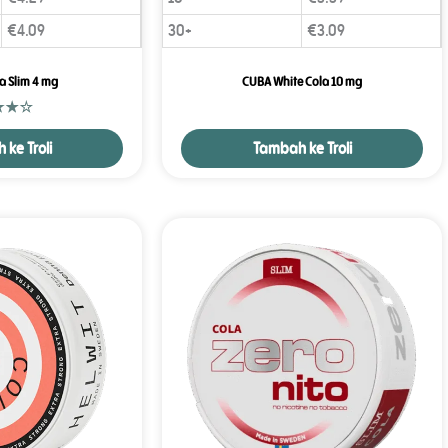
€
4.09
30+
€
3.09
a Slim 4 mg
CUBA White Cola 10 mg
ke Troli
Tambah ke Troli