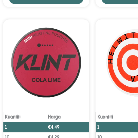
Kuantiti
Harga
Kuantiti
1
€
4.49
1
10
€
4.29
10