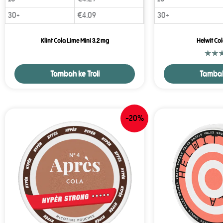
30+
€
4.09
30+
Klint Cola Lime Mini 3.2 mg
Helwit Col
Tambah ke Troli
Tambah 
-20%