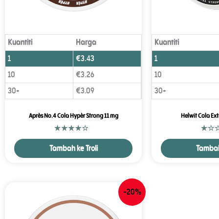
Kuantiti
Harga
Kuantiti
1
€
3.43
1
10
€
3.26
10
30+
€
3.09
30+
Après No.4 Cola Hypèr Strong 11 mg
Helwit Cola Ext
Tambah ke Troli
Tambah 
-20%