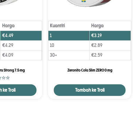
Harga
Kuantiti
Harga
€
4.49
1
€
3.19
€
4.29
10
€
2.89
€
4.09
30+
€
2.59
ra Strong 7.5 mg
Zeronito Cola Slim ZERO 0 mg
ke Troli
Tambah ke Troli