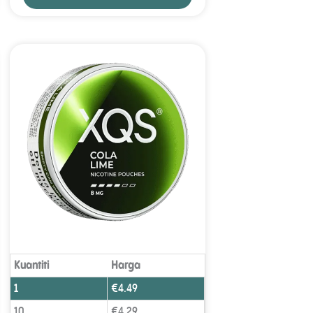
Kuantiti
Harga
1
€
4.49
10
€
4.29