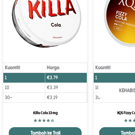
Kuantiti
Harga
Kuantiti
1
€
3.79
1
10
€
3.39
10
KEHABI
30+
€
3.19
30+
Killa Cola 13 mg
XQS Fizzy C
Tambah ke Troli
Tambah 