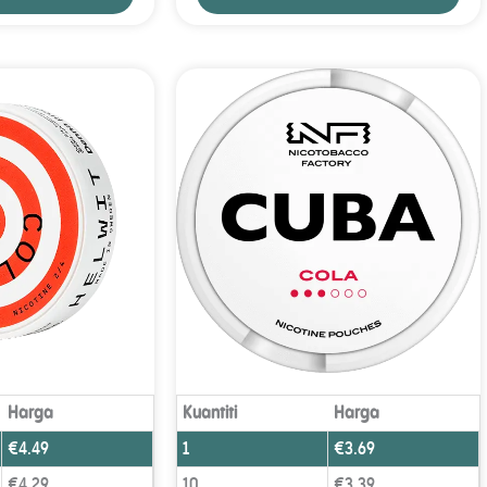
Harga
Kuantiti
Harga
€
4.49
1
€
3.69
€
4.29
10
€
3.39