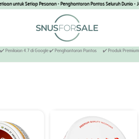
ntuk Setiap Pesanan • Penghantaran Pantas Seluruh Dunia • Jaminan
✔️ Penilaian 4.7 di Google ✔️ Penghantaran Pantas
✔️ Produk Premium