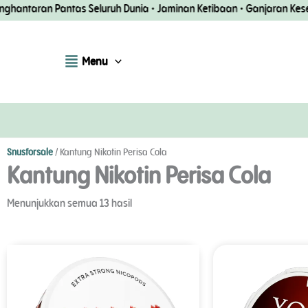
Langkau
ran Pantas Seluruh Dunia • Jaminan Ketibaan • Ganjaran Kesetiaan u
ke
kandungan
Menu
Snusforsale
/
Kantung Nikotin Perisa Cola
Kantung Nikotin Perisa Cola
Disusun
Menunjukkan semua 13 hasil
mengikut
populariti