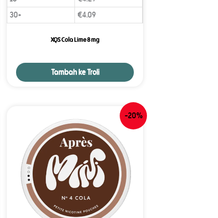
30+
€
4.09
XQS Cola Lime 8 mg
Tambah ke Troli
-20%