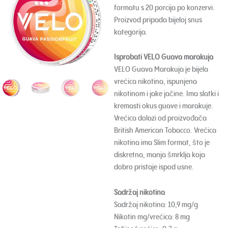
formatu s 20 porcija po konzervi.
Proizvod pripada bijeloj snus
kategorija.
Isprobati VELO Guava marakuja
VELO Guava Marakuja je bijela
vrećica nikotina, ispunjena
nikotinom i jake jačine. Ima slatki i
kremasti okus guave i marakuje.
Vrećica dolazi od proizvođača
British American Tobacco. Vrećica
nikotina ima Slim format, što je
diskretna, manja šmrklja koja
dobro pristaje ispod usne.
Sadržaj nikotina
Sadržaj nikotina: 10,9 mg/g
Nikotin mg/vrećica: 8 mg