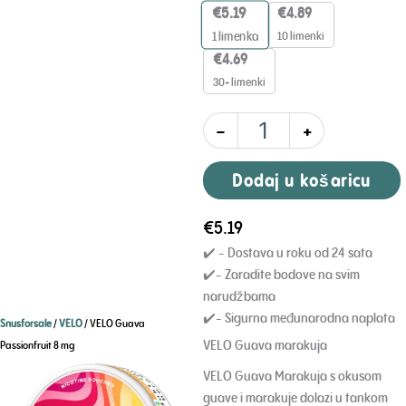
marakuje
€
5.19
€
4.89
8
10 limenki
1
limenka
mg
€
4.69
30+ limenki
-
+
Dodaj u košaricu
€
5.19
✔️ - Dostava u roku od 24 sata
✔️- Zaradite bodove na svim
narudžbama
✔️- Sigurna međunarodna naplata
Snusforsale
/
VELO
/ VELO Guava
VELO Guava marakuja
Passionfruit 8 mg
VELO Guava Marakuja s okusom
guave i marakuje dolazi u tankom