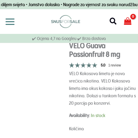
Preskoči
iljem svijeta • Jamstvo dolaska • Nagrade za vjernost za svaku narudžbu • 
na
sadržaj
Pretraživ
✔️ Ocjena 4,7 na Googleu ✔️ Brza dostava
VELO Guava
Passionfruit 8 mg
5.0
1 review
VELO Kokosova limeta je nova
vrećica nikotina. VELO Kokosova
limeta ima okus kokosa i jaku jačinu
nikotina. Dolazi u tankom formatu s
20 porcija po konzervi.
VELO
Availability:
In stock
Količina
guave
Količina
i