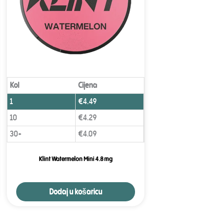
Kol
Cijena
1
€
4.49
10
€
4.29
30+
€
4.09
Klint Watermelon Mini 4.8 mg
Dodaj u košaricu