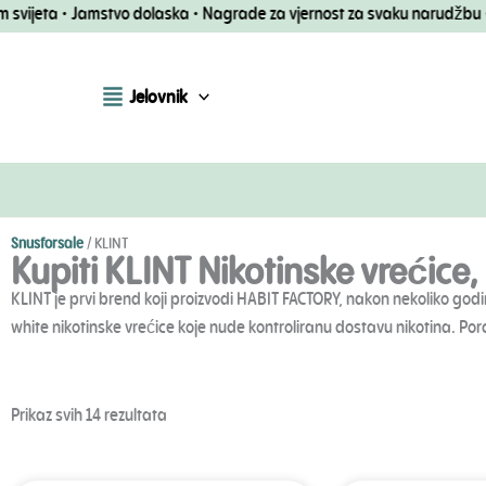
Preskoči
ta • Jamstvo dolaska • Nagrade za vjernost za svaku narudžbu • Brza d
na
sadržaj
Jelovnik
Snusforsale
/
KLINT
Kupiti KLINT Nikotinske vrećice,
KLINT je prvi brend koji proizvodi HABIT FACTORY, nakon nekoliko go
white nikotinske vrećice koje nude kontroliranu dostavu nikotina. Porci
Poredano
Prikaz svih 14 rezultata
po
popularnosti