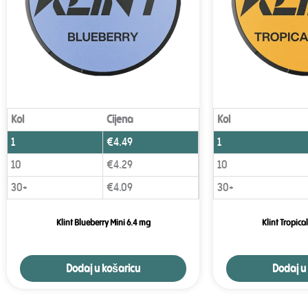
Kol
Cijena
Kol
1
€
4.49
1
10
€
4.29
10
30+
€
4.09
30+
Klint Blueberry Mini 6.4 mg
Klint Tropica
Dodaj u košaricu
Dodaj u