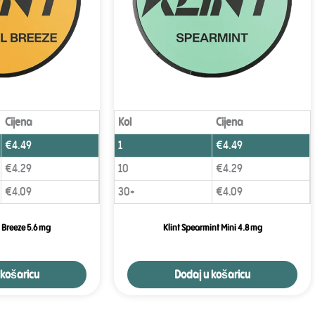
Cijena
Kol
Cijena
€
4.49
1
€
4.49
€
4.29
10
€
4.29
€
4.09
30+
€
4.09
l Breeze 5.6 mg
Klint Spearmint Mini 4.8 mg
 košaricu
Dodaj u košaricu