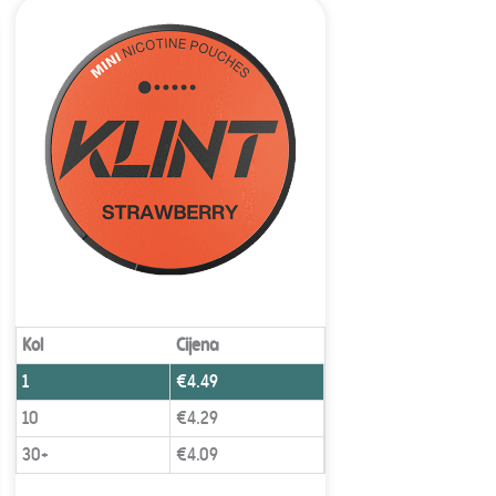
Kol
Cijena
1
€
4.49
10
€
4.29
30+
€
4.09