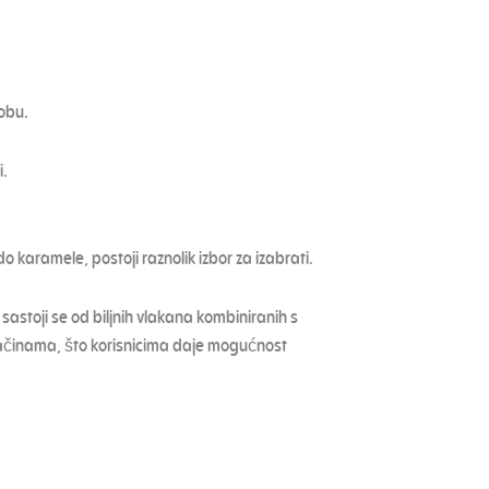
sobu.
i.
o karamele, postoji raznolik izbor za izabrati.
sastoji se od biljnih vlakana kombiniranih s
 jačinama, što korisnicima daje mogućnost