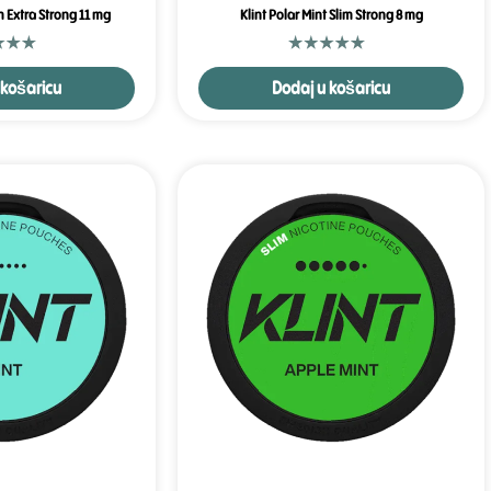
m Extra Strong 11 mg
Klint Polar Mint Slim Strong 8 mg
 košaricu
Dodaj u košaricu