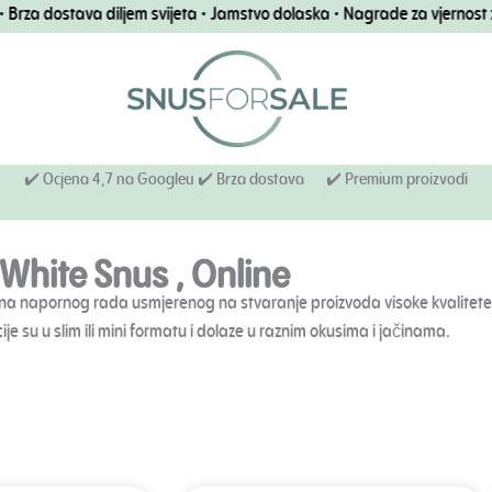
ostava diljem svijeta • Jamstvo dolaska • Nagrade za vjernost za sva
✔️ Ocjena 4,7 na Googleu ✔️ Brza dostava
✔️ Premium proizvodi
 White Snus , Online
dina napornog rada usmjerenog na stvaranje proizvoda visoke kvalitete
je su u slim ili mini formatu i dolaze u raznim okusima i jačinama.