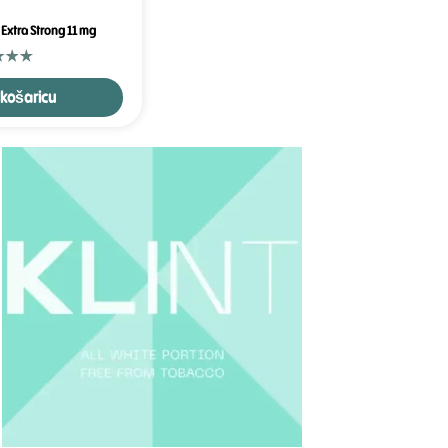
m Extra Strong 11 mg
 košaricu