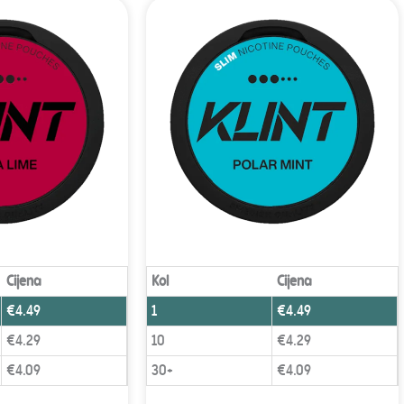
Cijena
Kol
Cijena
€
4.49
1
€
4.49
€
4.29
10
€
4.29
€
4.09
30+
€
4.09