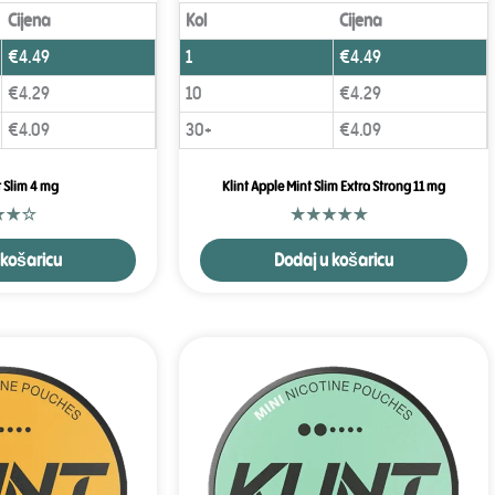
Cijena
Kol
Cijena
€
4.49
1
€
4.49
€
4.29
10
€
4.29
€
4.09
30+
€
4.09
t Slim 4 mg
Klint Apple Mint Slim Extra Strong 11 mg
 košaricu
Dodaj u košaricu