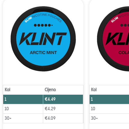
Kol
Cijena
Kol
1
€
4.49
1
10
€
4.29
10
30+
€
4.09
30+