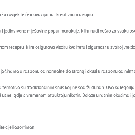
u i uvijek teže inovacijama i kreativnom dizajnu.
u i jedinstvene mješavine poput marakuje, Klint nudi nešto za svaku o
om receptu, Klint osigurava visoku kvalitetu i sigurnost u svakoj vrećic
. S jačinama u rasponu od normalne do strong i okusi u rasponu od mint d
alternativa su tradicionalnim snus koji ne sadrži duhan. Ova kategorija 
d usne, gdje s vremenom otpuštaju nikotin. Dolaze u raznim okusima i
te cijeli asortiman.