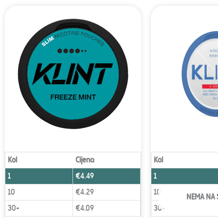
Kol
Cijena
Kol
1
€
4.49
1
10
€
4.29
10
NEMA NA 
30+
€
4.09
30+