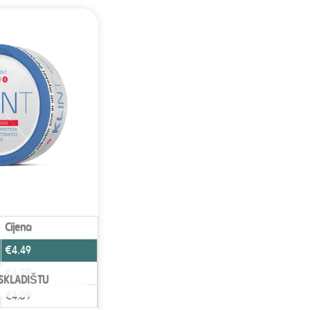
Cijena
€
4.49
€
4.29
SKLADIŠTU
€
4.09