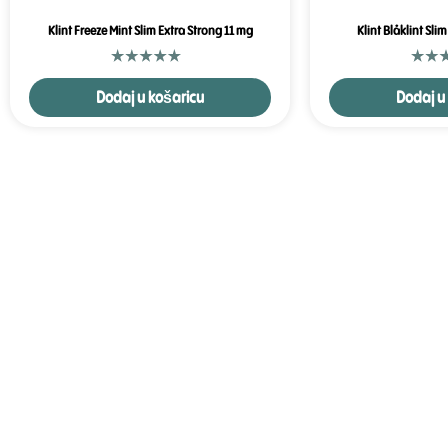
Klint Freeze Mint Slim Extra Strong 11 mg
Klint Blåklint Sli
Dodaj u košaricu
Dodaj u