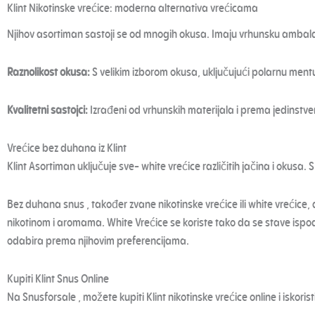
Klint Nikotinske vrećice: moderna alternativa vrećicama
Njihov asortiman sastoji se od mnogih okusa. Imaju vrhunsku ambalaž
Raznolikost okusa:
S velikim izborom okusa, uključujući polarnu ment
Kvalitetni sastojci:
Izrađeni od vrhunskih materijala i prema jedinstven
Vrećice bez duhana iz Klint
Klint Asortiman uključuje sve- white vrećice različitih jačina i okusa
Bez duhana snus , također zvane nikotinske vrećice ili white vrećice, 
nikotinom i aromama. White Vrećice se koriste tako da se stave ispo
odabira prema njihovim preferencijama.
Kupiti Klint Snus Online
Na Snusforsale , možete kupiti Klint nikotinske vrećice online i iskoristi