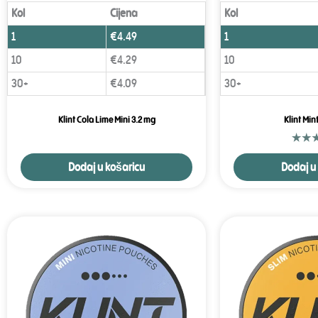
Kol
Cijena
Kol
1
€
4.49
1
10
€
4.29
10
30+
€
4.09
30+
Klint Cola Lime Mini 3.2 mg
Klint Min
Dodaj u košaricu
Dodaj u