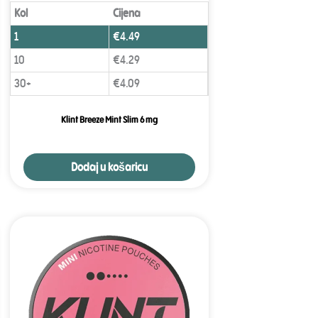
Kol
Cijena
1
€
4.49
10
€
4.29
30+
€
4.09
Klint Breeze Mint Slim 6 mg
Dodaj u košaricu