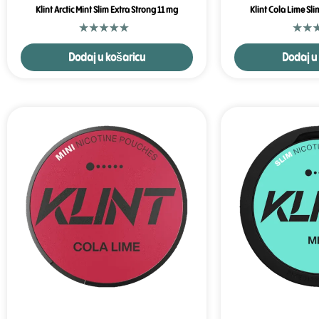
Klint Arctic Mint Slim Extra Strong 11 mg
Klint Cola Lime Sli
Dodaj u košaricu
Dodaj u