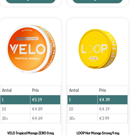
Antal
Pris
Antal
Pris
1
€
5.19
1
€
4.39
10
€
4.89
10
€
4.19
30+
€
4.69
30+
€
3.99
VELO Tropical Mango ZERO 0 mg
LOOP Hot Mango Strong 9 mg