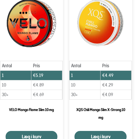
Antal
Pris
Antal
Pris
1
€
5.19
1
€
4.49
10
€
4.89
10
€
4.29
30+
€
4.69
30+
€
4.09
VELO Mango Flame Slim 10 mg
XQS Chili Mango Slim X-Strong 10
mg
Læg i kurv
Læg i kurv