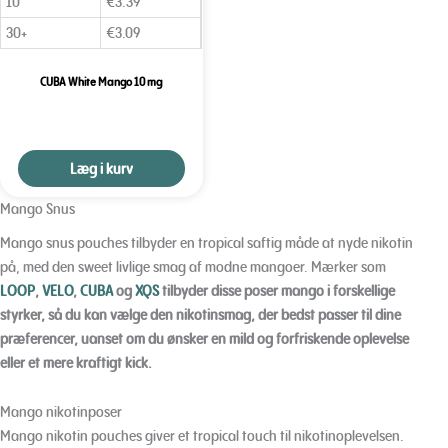
10
€
3.39
30+
€
3.09
CUBA White Mango 10 mg
Læg i kurv
Mango Snus
Mango snus pouches tilbyder en tropical saftig måde at nyde nikotin
på, med den sweet livlige smag af modne mangoer. Mærker som
LOOP
,
VELO
,
CUBA
og
XQS
tilbyder disse poser mango i forskellige
styrker, så du kan vælge den nikotinsmag, der bedst passer til dine
præferencer, uanset om du ønsker en mild og forfriskende oplevelse
eller et mere kraftigt kick.
Mango nikotinposer
Mango nikotin pouches giver et tropical touch til nikotinoplevelsen.