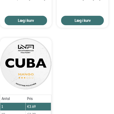
Læg i kurv
Læg i kurv
Antal
Pris
1
€
3.69