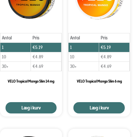
Antal
Pris
Antal
Pris
1
€
5.19
1
€
5.19
10
€
4.89
10
€
4.89
30+
€
4.69
30+
€
4.69
VELO Tropical Mango Slim 14 mg
VELO Tropical Mango Slim 6 mg
Læg i kurv
Læg i kurv