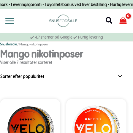
Spring
 Leveringsgaranti • Loyalitetsbonus ved hver bestilling • Hurtig levering til
til
indhold
Søg
efter
✔️ 4,7 stjerner på Google ✔️ Hurtig levering
Snusforsale
/
Mango-nikotinposer
Mango nikotinposer
efter
Viser alle 7 resultater sorteret
popularitet