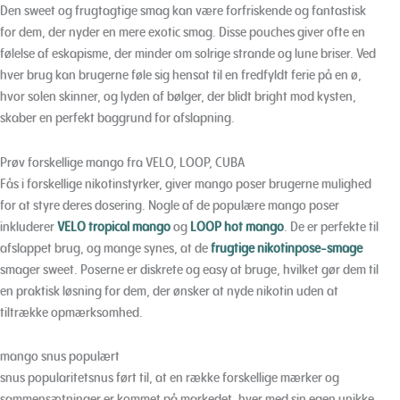
Den sweet og frugtagtige smag kan være forfriskende og fantastisk
for dem, der nyder en mere exotic smag. Disse pouches giver ofte en
følelse af eskapisme, der minder om solrige strande og lune briser. Ved
hver brug kan brugerne føle sig hensat til en fredfyldt ferie på en ø,
hvor solen skinner, og lyden af bølger, der blidt bright mod kysten,
skaber en perfekt baggrund for afslapning.
Prøv forskellige mango fra VELO, LOOP, CUBA
Fås i forskellige nikotinstyrker, giver mango poser brugerne mulighed
for at styre deres dosering. Nogle af de populære mango poser
inkluderer
VELO tropical mango
og
LOOP hot mango
. De er perfekte til
afslappet brug, og mange synes, at de
frugtige nikotinpose-smage
smager sweet. Poserne er diskrete og easy at bruge, hvilket gør dem til
en praktisk løsning for dem, der ønsker at nyde nikotin uden at
tiltrække opmærksomhed.
mango snus populært
snus popularitetsnus ført til, at en række forskellige mærker og
sammensætninger er kommet på markedet, hver med sin egen unikke