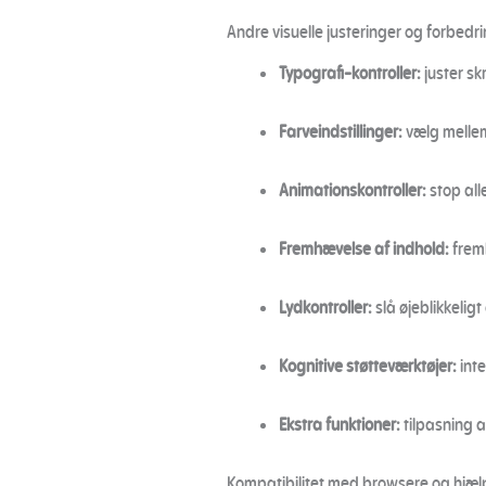
Andre visuelle justeringer og forbedr
Typografi-kontroller:
juster skr
Farveindstillinger:
vælg mellem
Animationskontroller:
stop all
Fremhævelse af indhold:
fremh
Lydkontroller:
slå øjeblikkelig
Kognitive støtteværktøjer:
inte
Ekstra funktioner:
tilpasning a
Kompatibilitet med browsere og hjæl