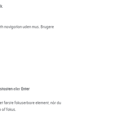
ck
.
oth navigation uden mus. Brugere
stasten
eller
Enter
det første fokuserbare element, når du
 af fokus.