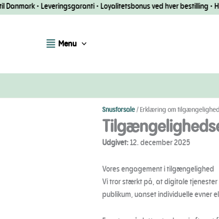
Spring
anmark • Leveringsgaranti • Loyalitetsbonus ved hver bestilling • Hurtig 
til
indhold
Menu
Snusforsale
/
Erklæring om tilgængelighe
Tilgængeligheds
Udgivet:
12. december 2025
Vores engagement i tilgængelighed
Vi tror stærkt på, at digitale tjenest
publikum, uanset individuelle evner e