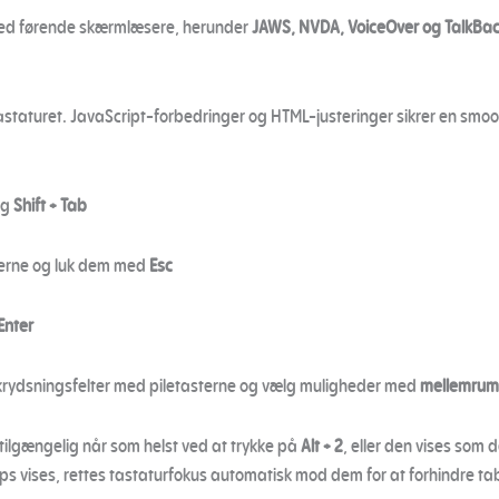
med førende skærmlæsere, herunder
JAWS, NVDA, VoiceOver og TalkBa
taturet. JavaScript-forbedringer og HTML-justeringer sikrer en smo
og
Shift + Tab
terne og luk dem med
Esc
Enter
krydsningsfelter med piletasterne og vælg muligheder med
mellemrum
 tilgængelig når som helst ved at trykke på
Alt + 2
, eller den vises som 
s vises, rettes tastaturfokus automatisk mod dem for at forhindre tab