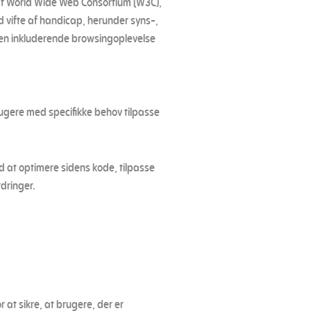
 af World Wide Web Consortium (W3C),
ed vifte af handicap, herunder syns-,
ve en inkluderende browsingoplevelse
rugere med specifikke behov tilpasse
 at optimere sidens kode, tilpasse
dringer.
 at sikre, at brugere, der er