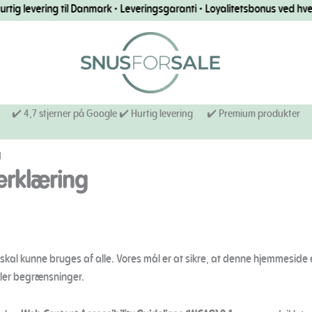
levering til Danmark • Leveringsgaranti • Loyalitetsbonus ved hver besti
✔️ 4,7 stjerner på Google ✔️ Hurtig levering
✔️ Premium produkter
d
erklæring
er skal kunne bruges af alle. Vores mål er at sikre, at denne hjemmeside
ller begrænsninger.