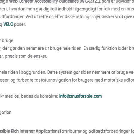
følge
Web Content Accessibility Guidelines (WCAG) 2.1
, som er udviklet
der i, hvordan man gør digitalt indhold tilgængeligt for folk med en br
dfordringer. Ved at rette os efter disse retningslinjer ønsker vi at gi
g
VELO
poser.
t bruge
, der gør den nemmere at bruge hele tiden. En særlig funktion lader b
r, præcis som de ønsker.
hele tiden i baggrunden. Dette system gør siden nemmere at bruge ved
læser, og forbedre tastaturnavigation for brugere med motoriske udfor
akt med os, bedes du kontakte:
info@snusforsale.com
gation
sible Rich Internet Applications)
attributter og adfærdsforbedringer for