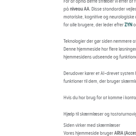
For at opnå dette stræber vi efter at 
på
niveau AA
. Disse standarder vejle
motoriske, kognitive og neurologiske u
for alle brugere, der leder efter
ZYN
o
Teknologier der gør siden nemmere a
Denne hjemmeside har flere løsninger
hjemmesidens udseende og funktione
Derudover kører et AI-drevet system 
funktioner til dem, der bruger skærm
Hvis du har brug for at komme i kont
Hjælp til skærmlæser og tastaturnavi
Siden virker med skærmlæser
Vores hjemmeside bruger
ARIA (Acces