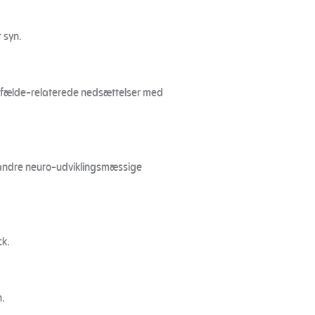
 syn.
tilfælde-relaterede nedsættelser med
g andre neuro-udviklingsmæssige
k.
n.