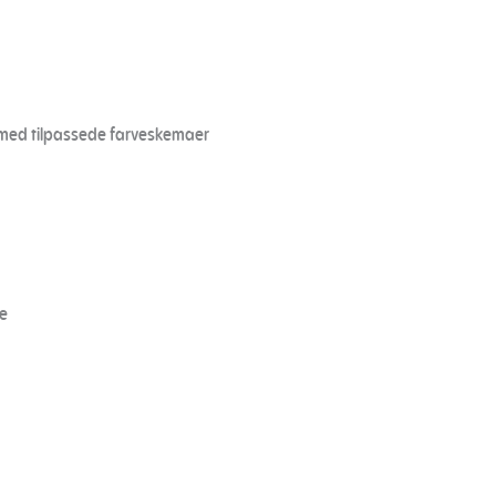
, med tilpassede farveskemaer
de