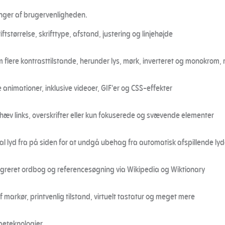
inger af brugervenligheden.
iftstørrelse, skrifttype, afstand, justering og linjehøjde
 flere kontrasttilstande, herunder lys, mørk, inverteret og monokrom
e animationer, inklusive videoer, GIF'er og CSS-effekter
æv links, overskrifter eller kun fokuserede og svævende elementer
t al lyd fra på siden for at undgå ubehag fra automatisk afspillende ly
greret ordbog og referencesøgning via Wikipedia og Wiktionary
f markør, printvenlig tilstand, virtuelt tastatur og meget mere
peteknologier