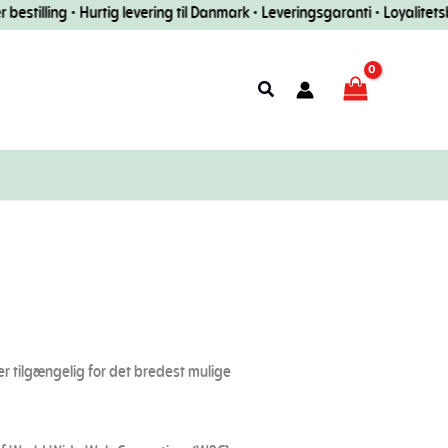
lling • Hurtig levering til Danmark • Leveringsgaranti • Loyalitetsbonus 
Søg
efter
 er tilgængelig for det bredest mulige