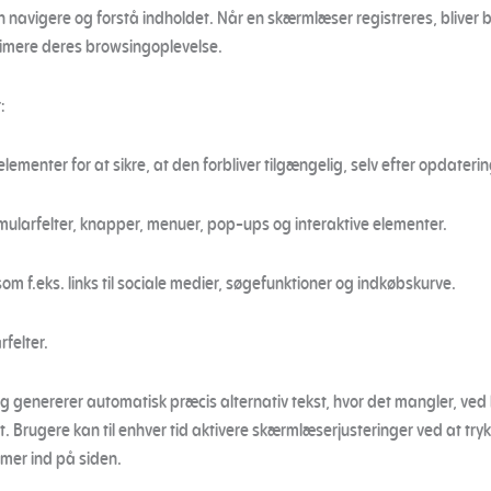
avigere og forstå indholdet. Når en skærmlæser registreres, bliver b
timere deres browsingoplevelse.
:
lementer for at sikre, at den forbliver tilgængelig, selv efter opdaterin
ularfelter, knapper, menuer, pop-ups og interaktive elementer.
som f.eks. links til sociale medier, søgefunktioner og indkøbskurve.
rfelter.
og genererer automatisk præcis alternativ tekst, hvor det mangler, ve
kst. Brugere kan til enhver tid aktivere skærmlæserjusteringer ved at tr
mer ind på siden.