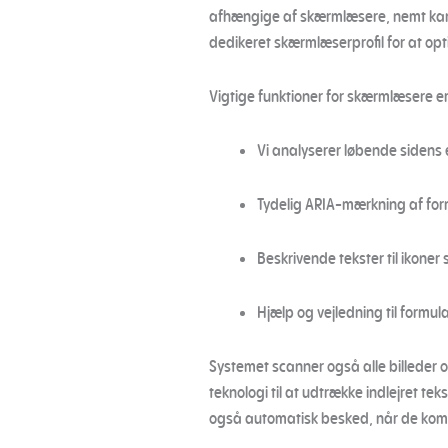
afhængige af skærmlæsere, nemt kan n
dedikeret skærmlæserprofil for at op
Vigtige funktioner for skærmlæsere er
Vi analyserer løbende sidens e
Tydelig ARIA-mærkning af form
Beskrivende tekster til ikoner 
Hjælp og vejledning til formula
Systemet scanner også alle billeder 
teknologi til at udtrække indlejret te
også automatisk besked, når de kom