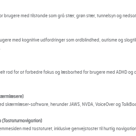
r brugere med tilstande som grå stær, grøn stær, tunnelsyn og nedsat
 brugere med kognitive udfordringer som ordblindhed, autisme og slag
.
isuelt rod for at forbedre fokus og læsbarhed for brugere med ADHD o
Skærmlæsere)
med skærmlæser-software, herunder JAWS, NVDA, VoiceOver og TalkBac
p (Tastaturnavigation)
jemmesiden med tastaturet, inklusive genvejstaster til hurtig navigatio