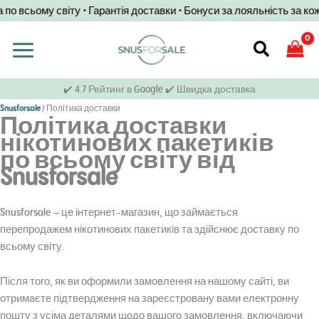
Перейти
 всьому світу • Гарантія доставки • Бонуси за лояльність за кож
до
змісту
Пошук
✔️ 4.7 Рейтинг в Google ✔️ Швидка доставка
Snusforsale
/
Політика доставки
Політика доставки
нікотинових пакетиків
по всьому світу від
Snusforsale
Snusforsale — це інтернет-магазин, що займається
перепродажем нікотинових пакетиків та здійснює доставку по
всьому світу.
Після того, як ви оформили замовлення на нашому сайті, ви
отримаєте підтвердження на зареєстровану вами електронну
пошту з усіма деталями щодо вашого замовлення, включаючи