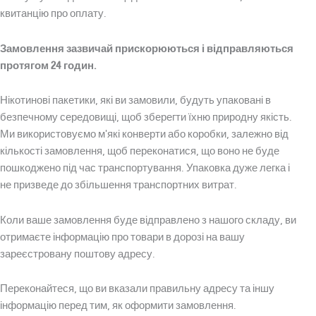
квитанцію про оплату.
Замовлення зазвичай прискорюються і відправляються
протягом 24 годин.
Age Verification
Нікотинові пакетики, які ви замовили, будуть упаковані в
безпечному середовищі, щоб зберегти їхню природну якість.
You need to be at least 18 years to enter.
Ми використовуємо м'які конверти або коробки, залежно від
Yes, I´m old enough
кількості замовлення, щоб переконатися, що воно не буде
пошкоджено під час транспортування. Упаковка дуже легка і
не призведе до збільшення транспортних витрат.
Age Verification FAQ
Коли ваше замовлення буде відправлено з нашого складу, ви
Age
Checker
.Net
отримаєте інформацію про товари в дорозі на вашу
зареєстровану поштову адресу.
Переконайтеся, що ви вказали правильну адресу та іншу
інформацію перед тим, як оформити замовлення.