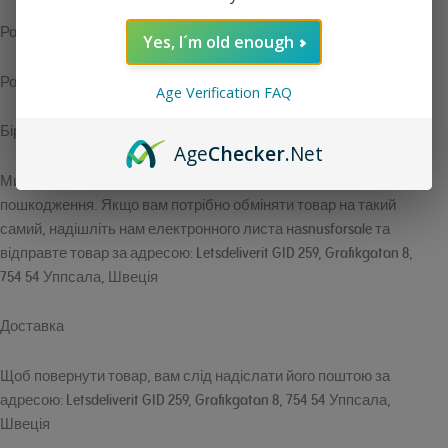
Розпродажні товари
Yes, I´m old enough
Розпродані товари можуть бути повернуті.
Age Verification FAQ
Біржі
Age
Checker
.Net
Ми замінюємо товари лише у разі їх дефекту або
пошкодження. Якщо вам потрібно обміняти товар на такий
самий, надішліть нам електронного листа наsnusforsale та
відправте товар за адресою: Letsdeliverit GID 259, Grafikgatan 8,
754 54 Уппсала, Швеція
Доставка
Щоб повернути товар, вам слід надіслати його поштою за
адресою: Letsdeliverit GID 259, Grafikgatan 8, 754 54 Уппсала,
Швеція