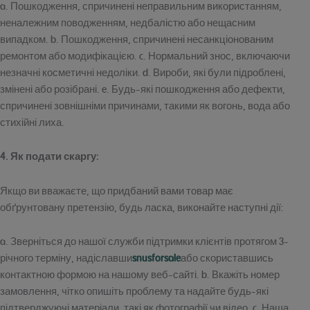
a. Пошкодження, спричинені неправильним використанням,
неналежним поводженням, недбалістю або нещасним
випадком. b. Пошкодження, спричинені несанкціонованим
ремонтом або модифікацією. c. Нормальний знос, включаючи
незначні косметичні недоліки. d. Вироби, які були підроблені,
змінені або розібрані. e. Будь-які пошкодження або дефекти,
спричинені зовнішніми причинами, такими як вогонь, вода або
стихійні лиха.
4. Як подати скаргу:
Якщо ви вважаєте, що придбаний вами товар має
обґрунтовану претензію, будь ласка, виконайте наступні дії:
a. Зверніться до нашої служби підтримки клієнтів протягом 3-
річного терміну, надіславши
snusforsale
або скориставшись
контактною формою на нашому веб-сайті. b. Вкажіть номер
замовлення, чітко опишіть проблему та надайте будь-які
підтверджуючі матеріали, такі як фотографії чи відео. c. Наша