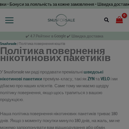
Перейти
 • Бонуси за лояльність за кожне замовлення • Швидка доставка по
до
змісту
Пошук
✔️ 4.7 Рейтинг в Google ✔️ Швидка доставка
Snusforsale
/
Політика повернення коштів
Політика повернення
нікотинових пакетиків
У Snusforsale ми раді продавати преміальні
шведські
нікотинові пакетики
преміум-класу, такі як
ZYN
та
VELO
і ми
дбаємо про наших клієнтів. Саме тому ми маємо щедру
політику повернення, якщо щось трапиться з вашою
продукцією.
Наша політика повернення нікотинових пакетиків триває 180
днів. Якщо з моменту покупки минуло 180 днів, на жаль, ми не
можемо запропонувати вам відшкодування або обмін.