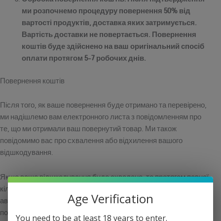
ми розпочнемо процедуру повернення 50% від
вартості продуктів, доставка яких затримується.
Вартість доставки не повертається. Повернення
коштів буде здійснено на ваш оригінальний спосіб
оплати протягом 5-7 робочих днів.
Повернення коштів
Після того, як ваше повернення буде отримано та перевірено,
ми надішлемо вам електронного листа з повідомленням про
те, що ми отримали ваш повернутий товар. Ми також
повідомимо вас про схвалення або відхилення вашого
відшкодування.
Якщо ваше відшкодування буде схвалено, то протягом певної
кількості днів воно буде оброблено, і кредит буде
Age Verification
автоматично зараховано на вашу кредитну картку або
початковий спосіб оплати.
You need to be at least 18 years to enter.