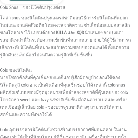
Cola Snus – ซองนิโคตินปรุงแต่งรส
โคล่า snus ซองนิโคตินปรุงแต่งรสชาติมอบวิธีการรับนิโคตินที่แปลก
ใหม่และชวนคิดถึงอดีต โดยคงรสชาติหวาน ซ่าเล็กน้อยแบบคลาสสิก
ของโคล่าเอาไว้ แบรนด์อย่าง
KILLA
และ
XQS
นำเสนอซองปรุงแต่ง
รสชาติเหล่านี้ในระดับความเข้มข้นที่หลากหลาย ช่วยให้ผู้ใช้สามารถ
เลือกระดับนิโคตินที่เหมาะสมกับความชอบของตนเองได้ ตั้งแต่ความ
รู้สึกมึนงงเล็กน้อยไปจนถึงความรู้สึกที่เข้มข้นขึ้น
Cola ซองนิโคติน
หากโซดาคือสิ่งที่คุณชื่นชอบแต่ก็แอบรู้สึกผิดอยู่บ้าง ลองใช้ซอง
นิโคตินดูสิ cola อาจเป็นตัวเลือกที่คุณชื่นชอบก็ได้ เหล่านี้ cola snus
ผลิตภัณฑ์แบบซองมีจุดมุ่งหมายเพื่อจำลองรสชาติที่คุ้นเคยของ cola
โดยจัดหา sweet และ fizzy รสชาติเข้มข้น มีกลิ่นคาราเมลและเครื่อง
เทศเจืออยู่เล็กน้อย cola -ซองบรรจุรสชาติต่างๆ สามารถให้ความ
สดชื่นและความพึงพอใจได้
Cola ถุงบรรจุสารนิโคตินยังช่วยสร้างบรรยากาศที่ผ่อนคลายในงาน
สังคม ทำให้เป็นที่นิยมในหมู่ผู้ที่ชื่นชอบการจิบเครื่องดื่มประเภทน้ำ