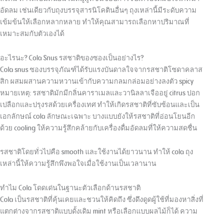
อัดลม เช่นเดียวกับถุงบรรจุสารนิโคตินอื่นๆ ถุงเหล่านี้มีระดับความ
เข้มข้นให้เลือกหลากหลาย ทำให้คุณสามารถเลือกหาปริมาณที่
เหมาะสมกับตัวเองได้
อะไรนะ? Cola Snus รสชาติของซองเป็นอย่างไร?
Cola snus ซองบรรจุภัณฑ์ได้รับแรงบันดาลใจจากรสชาติโซดาคลาส
สิก ผสมผสานความหวานเข้ากับความกลมกล่อมอย่างลงตัว spicy
หมายเหตุ: รสชาติมักมีกลิ่นคาราเมลและวานิลลาเจืออยู่ citrus ปอก
เปลือกและปรุงรสด้วยเครื่องเทศ ทำให้เกิดรสชาติที่ซับซ้อนและเป็น
เอกลักษณ์ cola ลักษณะเฉพาะ บางแบบยังให้รสชาติที่อ่อนโยนอีก
ด้วย cooling ให้ความรู้สึกคล้ายกับเครื่องดื่มอัดลมที่ให้ความสดชื่น
รสชาติโดยทั่วไปคือ smooth และใช้งานได้ยาวนาน ทำให้ cola ถุง
เหล่านี้ให้ความรู้สึกพึงพอใจเมื่อใช้งานเป็นเวลานาน
ทำไม Cola โดดเด่นในฐานะตัวเลือกด้านรสชาติ
Cola เป็นรสชาติที่คุ้นเคยและชวนให้คิดถึง ซึ่งดึงดูดผู้ใช้ที่มองหาสิ่งที่
แตกต่างจากรสชาติแบบดั้งเดิม mint หรือเลือกแบบผลไม้ก็ได้ ความ