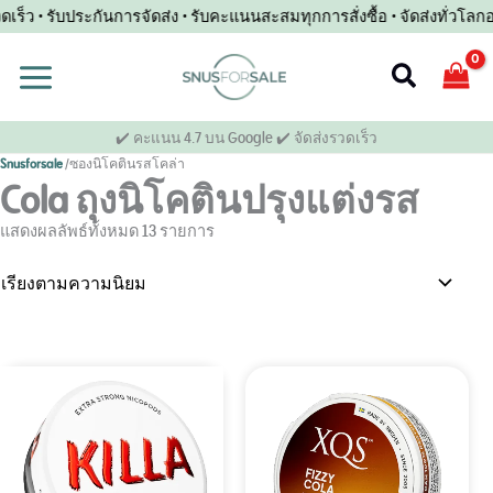
ข้าม
ว • รับประกันการจัดส่ง • รับคะแนนสะสมทุกการสั่งซื้อ • จัดส่งทั่วโลกอย่าง
ไป
ยัง
ค้นหา
เนื้อหา
✔️ คะแนน 4.7 บน Google ✔️ จัดส่งรวดเร็ว
Snusforsale
/
ซองนิโคตินรสโคล่า
Cola ถุงนิโคตินปรุงแต่งรส
เรียง
แสดงผลลัพธ์ทั้งหมด 13 รายการ
ลำดับ
ตาม
ความ
นิยม