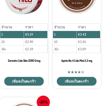
จำนวน
ราคา
จำนวน
ราคา
1
€
3.19
1
€
3.43
10
€
2.89
10
€
3.26
30+
€
2.59
30+
€
3.09
Zeronito Cola Slim ZERO 0 mg
Après No.4 Cola Mini 3.2 mg
เพิ่มลงในตะกร้า
เพิ่มลงในตะกร้า
-20%