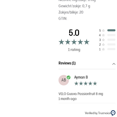
Gewicht/zakje: 0,7 g
Zakjes/blikje: 20
GTIN:
5.0
5
☆
4
☆
3
☆
2
☆
1 rating
1
☆
Reviews (1)
Ayman B
AB
VELO Guava Passionfruit 8 mg
1 month ago
Verified by Trustvoice