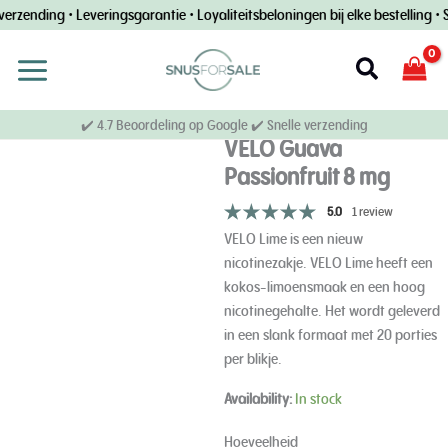
Overslaan
erzending • Leveringsgarantie • Loyaliteitsbeloningen bij elke bestelling • S
naar
inhoud
Zoek
op
✔️ 4.7 Beoordeling op Google ✔️ Snelle verzending
VELO Guava
Passionfruit 8 mg
5.0
1 review
VELO Lime is een nieuw
nicotinezakje. VELO Lime heeft een
kokos-limoensmaak en een hoog
nicotinegehalte. Het wordt geleverd
in een slank formaat met 20 porties
per blikje.
VELO
Availability:
In stock
8
mg
Hoeveelheid