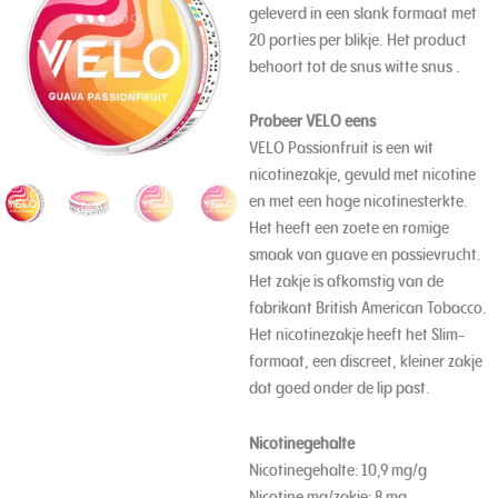
geleverd in een slank formaat met
20 porties per blikje. Het product
behoort tot de snus witte snus .
Probeer VELO eens
VELO Passionfruit is een wit
nicotinezakje, gevuld met nicotine
en met een hoge nicotinesterkte.
Het heeft een zoete en romige
smaak van guave en passievrucht.
Het zakje is afkomstig van de
fabrikant British American Tobacco.
Het nicotinezakje heeft het Slim-
formaat, een discreet, kleiner zakje
dat goed onder de lip past.
Nicotinegehalte
Nicotinegehalte: 10,9 mg/g
Nicotine mg/zakje: 8 mg