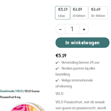
aantal
€
5.19
€
4.89
€
4.69
10 blikken
30+ Blikken
1
Kan
-
+
In winkelwagen
€
5.19
✔️- Verzending binnen 24 uur
✔️- Verdien punten bij elke
bestelling
✔️- Veilige internationale
afrekening
Snusforsale
/
VELO
/ VELO Guava
VELO
Passionfruit 8 mg
VELO Passionfruit, met de smaak
van guave en passievrucht, wordt