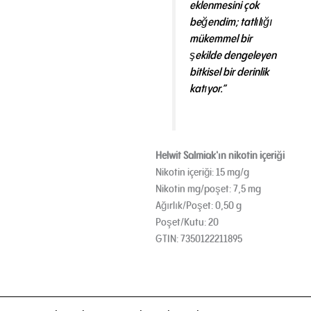
eklenmesini çok
beğendim; tatlılığı
mükemmel bir
şekilde dengeleyen
bitkisel bir derinlik
katıyor.”
Helwit Salmiak'ın nikotin içeriği
Nikotin içeriği: 15 mg/g
Nikotin mg/poşet: 7,5 mg
Ağırlık/Poşet: 0,50 g
Poşet/Kutu: 20
GTIN: 7350122211895