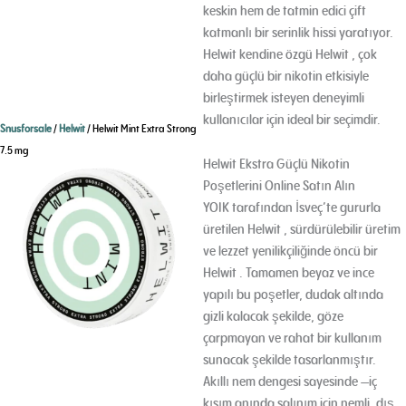
keskin hem de tatmin edici çift
katmanlı bir serinlik hissi yaratıyor
.
Helwit kendine özgü Helwit , çok
daha güçlü bir nikotin etkisiyle
birleştirmek isteyen deneyimli
kullanıcılar için ideal bir seçimdir.
Snusforsale
/
Helwit
/ Helwit Mint Extra Strong
7.5 mg
Helwit Ekstra Güçlü Nikotin
Poşetlerini Online Satın Alın
YOIK tarafından İsveç’te gururla
üretilen Helwit , sürdürülebilir üretim
ve lezzet yenilikçiliğinde öncü bir
Helwit .
Tamamen beyaz ve ince
yapılı bu poşetler, dudak altında
gizli kalacak şekilde, göze
çarpmayan ve rahat bir kullanım
sunacak şekilde tasarlanmıştır.
Akıllı nem dengesi sayesinde —iç
kısım anında salınım için nemli, dış