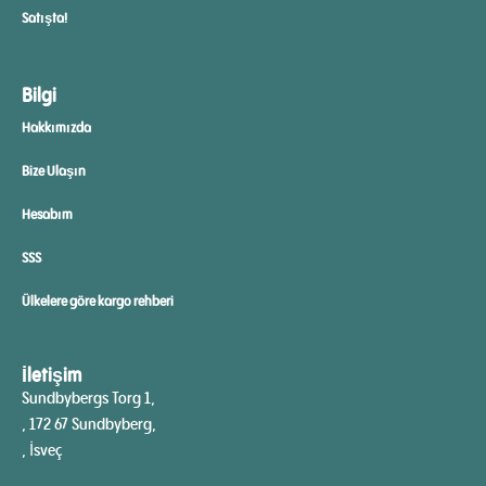
Satışta!
Bilgi
Hakkımızda
Bize Ulaşın
Hesabım
SSS
Ülkelere göre kargo rehberi
İletişim
Sundbybergs Torg 1,
, 172 67 Sundbyberg,
, İsveç