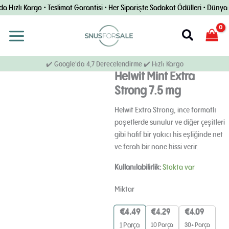
İçeriğe
Hızlı Kargo • Teslimat Garantisi • Her Siparişte Sadakat Ödülleri • Dünya Ç
geç
Arama
✔️ Google'da 4,7 Derecelendirme ✔️ Hızlı Kargo
Helwit Mint Extra
Strong 7.5 mg
Helwit Extra Strong, ince formatlı
poşetlerde sunulur ve diğer çeşitleri
gibi hafif bir yakıcı his eşliğinde net
ve ferah bir nane hissi verir.
Helwit
Kullanılabilirlik:
Stokta var
Ekstra
Güçlü
Miktar
7,5
mg
€
4.49
€
4.29
€
4.09
miktarı
10 Parça
30+ Parça
1
Parça