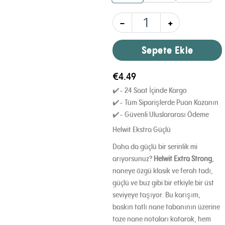
-
+
Sepete Ekle
€
4.49
✔️- 24 Saat İçinde Kargo
✔️- Tüm Siparişlerde Puan Kazanın
✔️- Güvenli Uluslararası Ödeme
Helwit Ekstra Güçlü
Daha da güçlü bir serinlik mi
arıyorsunuz?
Helwit Extra Strong
,
naneye özgü klasik ve ferah tadı,
güçlü ve buz gibi bir etkiyle bir üst
seviyeye taşıyor.
Bu karışım,
baskın tatlı nane tabanının üzerine
taze nane notaları katarak, hem