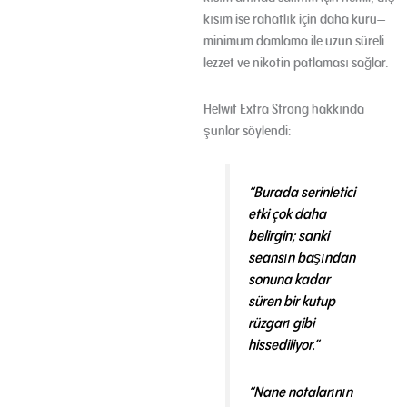
kısım ise rahatlık için daha kuru—
minimum damlama ile uzun süreli
lezzet ve nikotin patlaması sağlar.
Helwit Extra Strong hakkında
şunlar söylendi:
“Burada serinletici
etki çok daha
belirgin; sanki
seansın başından
sonuna kadar
süren bir kutup
rüzgarı gibi
hissediliyor.”
“Nane notalarının