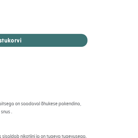
stukorvi
 maitsega on saadaval õhukese pakendina,
 snus .
is sisaldab nikotiini ja on tugeva tugevusega.