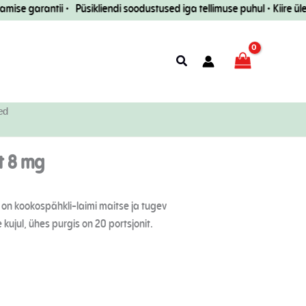
e garantii • Püsikliendi soodustused iga tellimuse puhul • Kiire ülem
Otsi
ed
t 8 mg
l on kookospähkli-laimi maitse ja tugev
kujul, ühes purgis on 20 portsjonit.