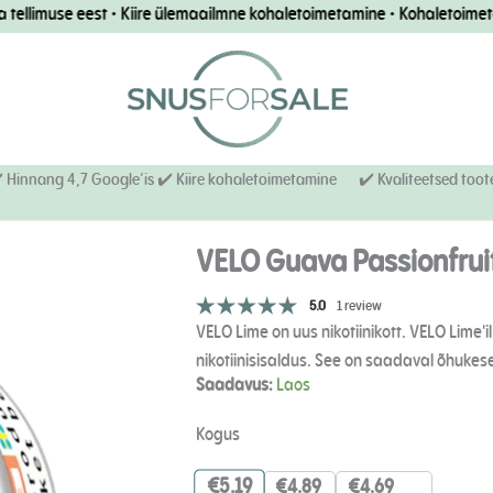
llimuse eest • Kiire ülemaailmne kohaletoimetamine • Kohaletoimetamis
️ Hinnang 4,7 Google’is ✔️ Kiire kohaletoimetamine
✔️ Kvaliteetsed toot
VELO Guava Passionfrui
5.0
1 review
VELO Lime on uus nikotiinikott. VELO Lime'i
nikotiinisisaldus. See on saadaval õhukese 
VELO
Saadavus:
Laos
-
passionfruut
Kogus
8
mg
€
5.19
€
4.89
€
4.69
kogus