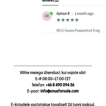
Reviews (1)
Ayman B
•
1 month ago
AB
VELO Guava Passionfruit 8 mg
Võtke meiega ühendust, kui vajate abi!
E–R 08:00–17:00 CET
Telefon:
+46 8 490 094 36
E-post:
info@snusforsale.com
E-kirjadele vastatakse tavaliselt 24 tunni jooksul.