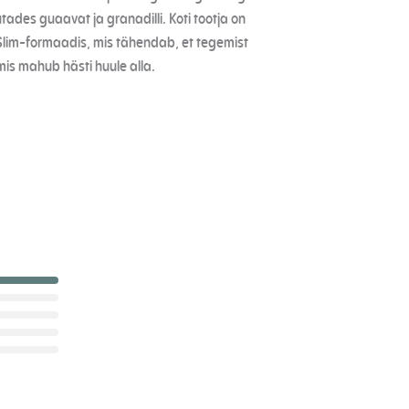
ades guaavat ja granadilli. Koti tootja on
n Slim-formaadis, mis tähendab, et tegemist
 mis mahub hästi huule alla.