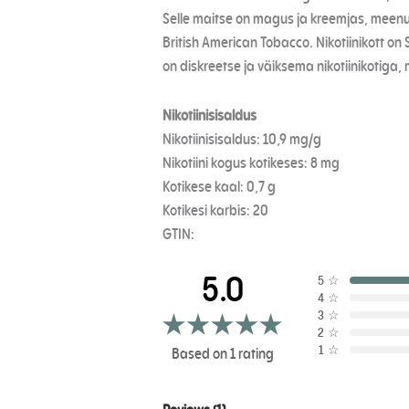
Selle maitse on magus ja kreemjas, meenut
British American Tobacco. Nikotiinikott o
on diskreetse ja väiksema nikotiinikotiga,
Nikotiinisisaldus
Nikotiinisisaldus: 10,9 mg/g
Nikotiini kogus kotikeses: 8 mg
Kotikese kaal: 0,7 g
Kotikesi karbis: 20
GTIN:
5.0
5
☆
4
☆
3
☆
2
☆
1
☆
Based on 1 rating