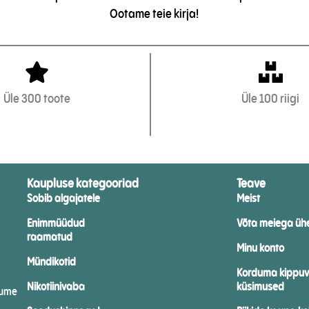
Ootame teie kirja!
Üle 300 toote
Üle 100 riigi
Kaupluse kategooriad
Teave
Sobib algajatele
Meist
Enimmüüdud
Võta meiega üh
raamatud
Minu konto
Mündikotid
Korduma kippu
Nikotiinivaba
küsimused
kume