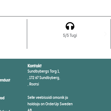
5/5 Tugi
Kontakt
Sundbybergs Torg 1,
, 172 67 Sundbyberg,
endust
, Rootsi
Selle veebisaidi omanik ja
vad
haldaja on OrderUp Sweden
AB.