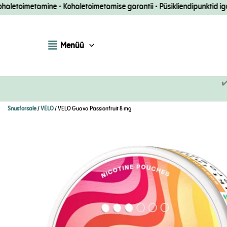
Mine
etoimetamine • Kohaletoimetamise garantii • Püsikliendipunktid iga te
otse
sisule
Menüü
✔
Snusforsale
/
VELO
/ VELO Guava Passionfruit 8 mg