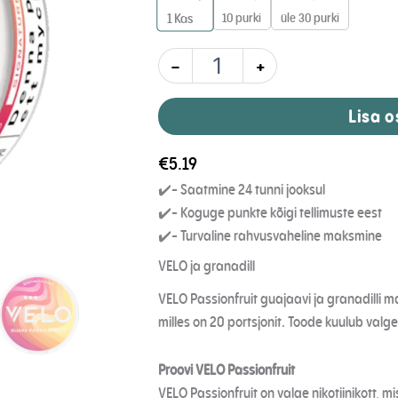
10 purki
üle 30 purki
1 Kas
-
+
Lisa o
€
5.19
✔️- Saatmine 24 tunni jooksul
✔️- Koguge punkte kõigi tellimuste eest
✔️- Turvaline rahvusvaheline maksmine
VELO ja granadill
VELO Passionfruit guajaavi ja granadilli
milles on 20 portsjonit. Toode kuulub valge
Proovi VELO Passionfruit
VELO Passionfruit on valge nikotiinikott, m