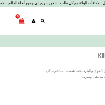
صول • مكافآت الولاء مع كل طلب • شحن سريع إلى جميع أنحاء العالم •
بحث
Ki
 القوي والبارد تحت شفتيك مباشرة. كل
 منعشة وسرية.