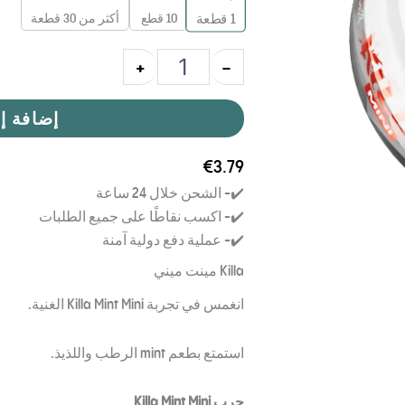
10 قطع
أكثر من 30 قطعة
1
قطعة
+
-
إضافة إ
€
3.79
✔️- الشحن خلال 24 ساعة
✔️- اكسب نقاطًا على جميع الطلبات
✔️- عملية دفع دولية آمنة
Killa مينت ميني
انغمس في تجربة Killa Mint Mini الغنية.
استمتع بطعم mint الرطب واللذيذ.
جرب Killa Mint Mini