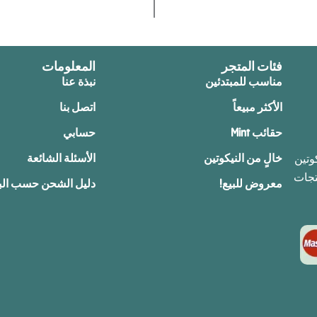
فئات المتجر
المعلومات
مناسب للمبتدئين
نبذة عنا
الأكثر مبيعاً
اتصل بنا
حقائب Mint
حسابي
خالٍ من النيكوتين
الأسئلة الشائعة
يكوتين
تجات
معروض للبيع!
دليل الشحن حسب البل