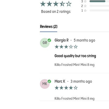
3
☆
2
☆
1
☆
Based on 2 ratings
Reviews (2)
Giorgio R
•
5 months ago
GR
Good quality but too string
Killa Frosted Mint Mini 8 mg
Marc K
•
3 months ago
MK
Killa Frosted Mint Mini 8 mg