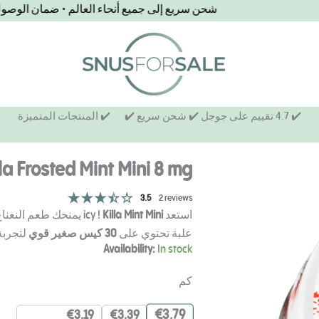
شحن سريع إلى جميع أنحاء العالم • ضمان الو
✔️ 4.7 تقييم على جوجل ✔️ شحن سريع ✔️
✔️ المنتجات المتميزة
lla Frosted Mint Mini 8 mg
3.5
2 reviews
استعد icy !
Killa Mint Mini
يمنحك طعم النعناع
علبة تحتوي على
30 كيس صغير قوي
لتجربة
Killa
Availability:
In stock
مينت
Mini
كم
ملغ
الكمية
€
3.79
€
3.19
€
3.39