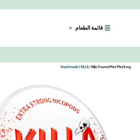
خطي
لى
لمحتوى
قائمة الطعام
Snusforsale
/
KILLA
/ Killa Frosted Mint Mini 8 mg