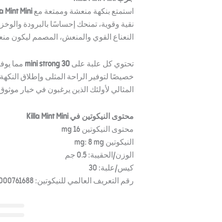
استمتع بنكهة منعشة وممتعة مع
la Mint Mini
نقية وقوية، تمنحك إحساسًا بالبرودة والوخز
النعناع القوي والمنعش، المصمم ليكون منعش
تحتوي كل علبة على
30 mini strong
خصيصًا لتوفير الراحة المثلى وإطلاق النكهة
المثالي لأولئك الذين يرغبون في خيار موثو
محتوى النيكوتين في Killa Mint Mini
محتوى النيكوتين 16 mg
النيكوتين mg: 8 mg
الوزن/الحقيبة: 0.5 جم
كيس/علبة: 30
رقم التعريف العالمي للنيكوتين: 5744000761688