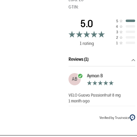
GTIN:
5.0
5
☆
4
☆
3
☆
2
☆
1 rating
1
☆
Reviews (1)
Ayman B
AB
VELO Guava Passionfruit 8 mg
1 month ago
Verified by Trustvoice