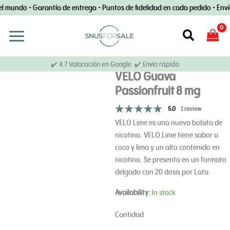
Ir
el mundo • Garantía de entrega • Puntos de fidelidad en cada pedido • Env
al
contenido
Buscar
en
✔️ 4.7 Valoración en Google ✔️ Envío rápido
VELO Guava
Passionfruit 8 mg
5.0
1 review
VELO Lime es una nueva bolsita de
nicotina. VELO Lime tiene sabor a
coco y lima y un alto contenido en
nicotina. Se presenta en un formato
delgado con 20 dosis por Lata.
VELO
Availability:
In stock
y
maracuyá,
Cantidad
8