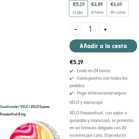
mg,
€
5.19
€
4.89
€
4.69
cantidad
10 latas
30+ Latas
1
Lata
-
+
Añadir a la cesta
€
5.19
✔️- Envío en 24 horas
✔️- Gana puntos con todos los
pedidos
✔️- Pago internacional seguro
VELO y maracuyá
Snusforsale
/
VELO
/ VELO Guava
VELO Passionfruit, con sabor a
Passionfruit 8 mg
guayaba y maracuyá, se presenta
en un formato delgado con 20
raciones por Lata. El producto